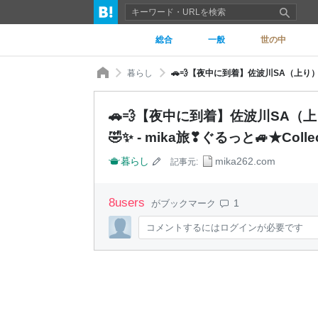
総合
一般
世の中
暮らし
🚗💨【夜中に到着】佐波川SA
🤣✨ - mika旅❣ぐるっと🚙★Collec
暮らし
mika262.com
記事元:
8
users
1
がブックマーク
コメントするにはログインが必要です