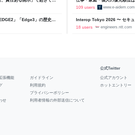
の自分に伝えたいこと - りっす
109 users
www.e-aidem.com
DGE2」「Edge3」の歴史に
Interop Tokyo 2026
AB
への取り組み 〜 - NTT docomo B
18 users
engineers.ntt.com
公式Twitter
拡張機能
ガイドライン
公式アカウント
グ
利用規約
ホットエントリー
プライバシーポリシー
わせ
利用者情報の外部送信について