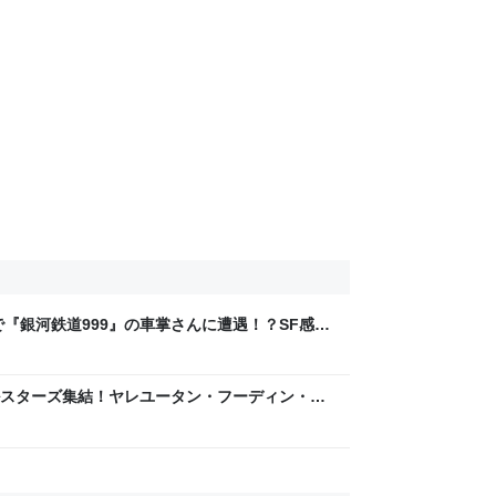
『銀河鉄道999』の車掌さんに遭遇！？SF感あ
スターズ集結！ヤレユータン・フーディン・ヤ
てきた！