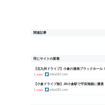
関連記事
同じサイトの新着
【北九州ドライブ】小倉の漫画ブラックホール
＆あるあるCityで時間泥棒に遭ってきた
1 user
mika262.com
【小倉ドライブ旅】JR小倉駅で宇宙海賊に遭遇
像の圧倒的オーラを突撃レポ
1 user
mika262.com