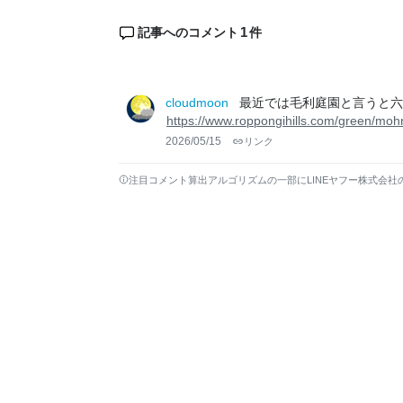
1
記事へのコメント
件
cloudmoon
最近では毛利庭園と言うと
https://www.roppongihills.com/green/mohri
2026/05/15
リンク
注目コメント算出アルゴリズムの一部にLINEヤフー株式会社