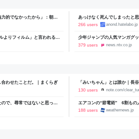
協力的でなかったから」：朝日
あっけなく死んでしまったと思
266 users
anond.hatelabo.jp
タルよりフィルム」と言われるの
少年ジャンプの人気マンガグッ
逮捕 総額43億円以上（2026
379 users
news.ntv.co.jp
し合わせたことだ。｜まくらぎ
「みいちゃん」とは誰か｜長谷
130 users
note.com/clear_t
たので、尋常ではないと思って
エアコンの“節電術” 6割も
に現れた女性に「あなた何して
- ウェザーニュース
188 users
weathernews.jp
話