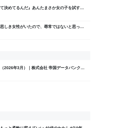
て決めてるんだ』あんたまさか女の子を試すつ
「やはりデートは相手への思いやりの気持ち」
思しき女性がいたので、尋常ではないと思って
っていたら、急に現れた女性に「あなた何して
たき落とされた話
（2026年3月）｜株式会社 帝国データバンク
もっと柔軟に変えていい 40代のわたしが10年後