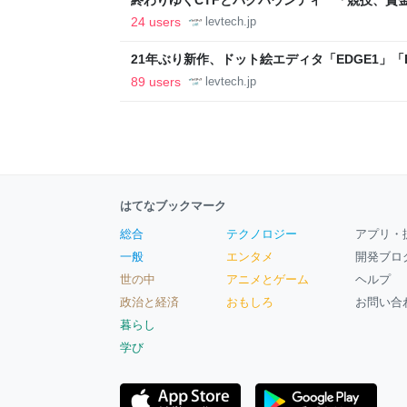
ること【フォーカス】 - レバテックLAB
24 users
levtech.jp
21年ぶり新作、ドット絵エディタ「EDGE1」「E
ついて作者に聞く【フォーカス】 - レバテックL
89 users
levtech.jp
はてなブックマーク
総合
テクノロジー
アプリ・
一般
エンタメ
開発ブロ
世の中
アニメとゲーム
ヘルプ
政治と経済
おもしろ
お問い合
暮らし
学び