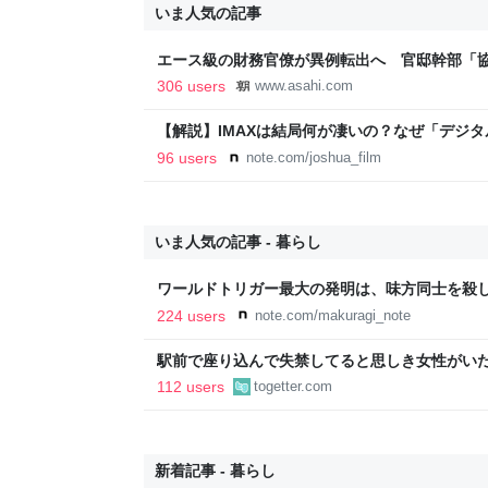
いま人気の記事
エース級の財務官僚が異例転出へ 官邸幹部「
新聞
306 users
www.asahi.com
【解説】IMAXは結局何が凄いの？なぜ「デジ
か？｜Joshua Connolly
96 users
note.com/joshua_film
いま人気の記事 - 暮らし
ワールドトリガー最大の発明は、味方同士を殺
224 users
note.com/makuragi_note
駅前で座り込んで失禁してると思しき女性がい
警察と救急を呼んでそばで見守っていたら、急
112 users
togetter.com
るんですか！？」とスマホをはたき落とされた
新着記事 - 暮らし