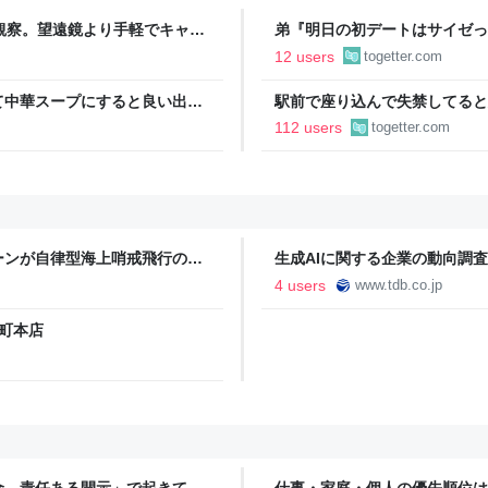
空観察。望遠鏡より手軽でキャン
弟『明日の初デートはサイゼっ
もりで…！？→その後の展開に
12 users
togetter.com
て中華スープにすると良い出汁
駅前で座り込んで失禁してると
物など、キュウリの加熱調理は
警察と救急を呼んでそばで見守
112 users
togetter.com
るんですか！？」とスマホをは
ーンが自律型海上哨戒飛行の記
生成AIに関する企業の動向調査
[TDB]
4 users
www.tdb.co.jp
形町本店
金、責任ある開示」で起きてい
仕事・家庭・個人の優先順位は