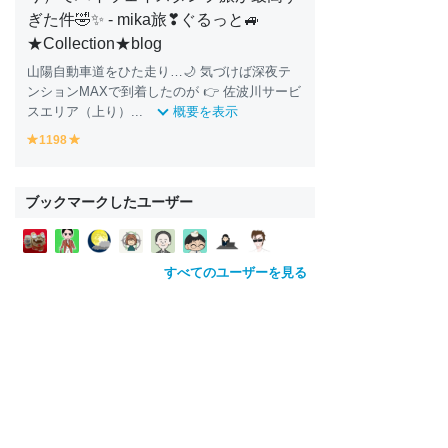
ぎた件🤣✨ - mika旅❣ぐるっと🚙
★Collection★blog
山陽自動車道をひた走り…🌙 気づけば深夜テ
ンションMAXで到着したのが 👉 佐波川サービ
スエリア（上り）...
概要を表示
1198
y
y
e
e
ll
ll
o
o
ブックマークしたユーザー
w
w
すべてのユーザーを見る