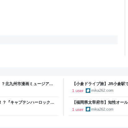
！？北九州市漫画ミュージアム
【小倉ドライブ旅】JR小倉駅で
ふれる秘境スポットを突撃レポ
1 user
mika262.com
！？『キャプテンハーロック』
【福岡県太宰府市】知性オール
ドキングのポケふたを見に行っ
1 user
mika262.com