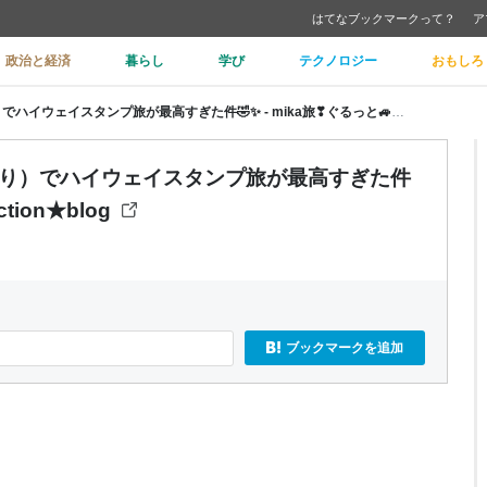
はてなブックマークって？
ア
政治と経済
暮らし
学び
テクノロジー
おもしろ
🚗💨【夜中に到着】佐波川SA（上り）でハイウェイスタンプ旅が最高すぎた件🤣✨ - mika旅❣ぐるっと🚙★Collection★blog
（上り）でハイウェイスタンプ旅が最高すぎた件
tion★blog
ブックマークを追加