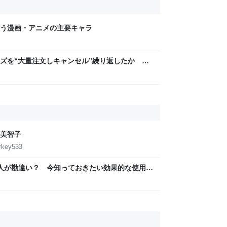
う漫画・アニメの主要キャラ
ズを“大量注文しキャンセル”繰り返したか 女
年8月6日掲載）｜日テレNEWS NNN
美智子
urkey533
の人が勘違い？ 今知っておきたい効果的な使用法