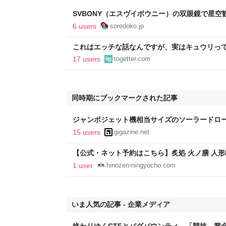
SVBONY（エスヴイボウニー）の双眼鏡で星
プでも大活躍 - ソレドコ
6 users
soredoko.jp
これはエッチな話なんですが、実はキュウリっ
が出てめっちゃ美味いんですよ→味噌汁や炒め
17 users
togetter.com
いろいろある
同時期にブックマークされた記事
ジャンボジェット機相当サイズのソーラードロ
録を更新して着水＆沈没
15 users
gigazine.net
【公式・ネット予約はこちら】炙処 火ノ膳 人
1 user
hinozen-ningyocho.com
いま人気の記事 - 企業メディア
終わりゆくCTFとバグバウンティ 「競技、賞