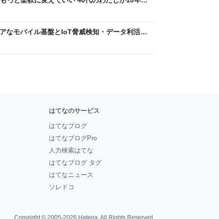
ん by イーアイデム
 〜 セキュアなモバイル基盤とIoT脅威検知・データ利活用
usiness Engineers' Blog
はてなのサービス
はてなブログ
はてなブログPro
人力検索はてな
はてなブログ タグ
はてなニュース
ソレドコ
Copyright © 2005-2026
Hatena
. All Rights Reserved.