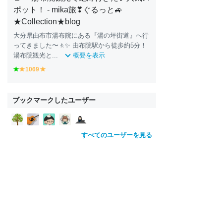
ポット！ - mika旅❣ぐるっと🚙
★Collection★blog
大分県由布市湯布院にある『湯の坪街道』へ行
ってきました〜🚶✨ 由布院駅から徒歩約5分！
湯布院観光と...
概要を表示
g
1069
y
y
r
e
e
e
ll
ll
e
o
o
ブックマークしたユーザー
n
w
w
すべてのユーザーを見る