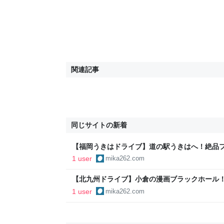
関連記事
同じサイトの新着
【福岡うきはドライブ】道の駅うきはへ！絶品
喫
1 user
mika262.com
【北九州ドライブ】小倉の漫画ブラックホール
＆あるあるCityで時間泥棒に遭ってきた
1 user
mika262.com