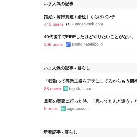
いま人気の記事
踏絵 - 河部真道 / 踏絵 | くらげバンチ
445 users
kuragebunch.com
40代後半でFIREしたけどやりたいことがない
い..
356 users
anond.hatelabo.jp
いま人気の記事 - 暮らし
「転勤って専業主婦をアテにしてるからもう期待
転勤を命じられるも「妻は3倍稼いでるので、
86 users
togetter.com
転勤がなくなった
旦那の実家に行った時、「思ってたんと違う」と
「嫁いだらお客様じゃないから。恥じぬようし
5 users
togetter.com
で、嫁ぎ先で嫌われたら終わりと思い、張り切
新着記事 - 暮らし