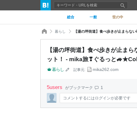
総合
一般
世の中
暮らし
【湯の坪街道】食べ歩きが止まらな
ット！ - mika旅❣ぐるっと🚙★Coll
暮らし
mika262.com
記事元:
5
users
1
がブックマーク
コメントするにはログインが必要です