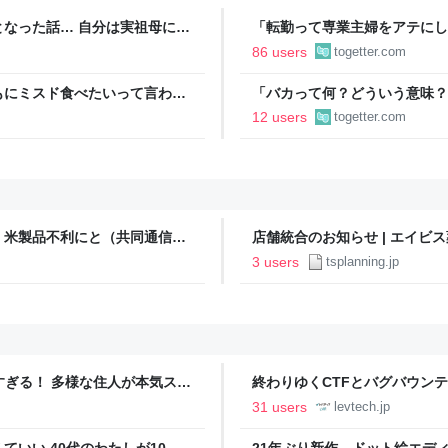
なった話… 自分は実祖母に
「転勤って専業主婦をアテにし
っかり働け」と言われていたの
転勤を命じられるも「妻は3倍
86 users
togetter.com
っていた
勤がなくなった
もにミスド食べたいって言われ
「バカって何？どういう意味？
ますか…？」と尋ねられるイベ
『駄目な子』という言葉を封印
12 users
togetter.com
方針に賛否集まる
査、米製品不利にと（共同通信）
店舗統合のお知らせ | エイビ
3 users
tsplanning.jp
ツすぎる！ 多様な住人が本気スキ
終わりゆくCTFとバグバウン
の価値向上”戦略 東京・中央
ること【フォーカス】 - レバテ
31 users
levtech.jp
いい 40代のわたしが10年
21年ぶり新作、ドット絵エディタ