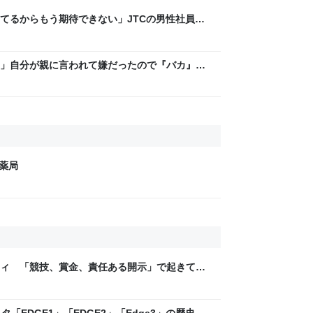
てるからもう期待できない」JTCの男性社員が
稼いでるので、それなら辞める」と言ったら、転
」自分が親に言われて嫌だったので『バカ』
して子育てしてきたら思わぬ事態に←この育児
ス薬局
ティ 「競技、賞金、責任ある開示」で起きてい
ックLAB
「EDGE1」「EDGE2」「Edge3」の歴史に