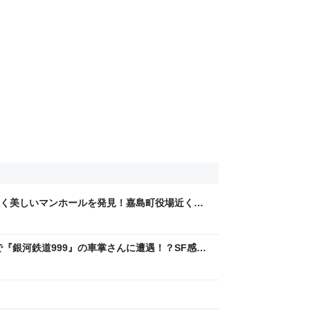
く美しいマンホールを発見！嘉島町役場近くで
『銀河鉄道999』の車掌さんに遭遇！？SF感あ