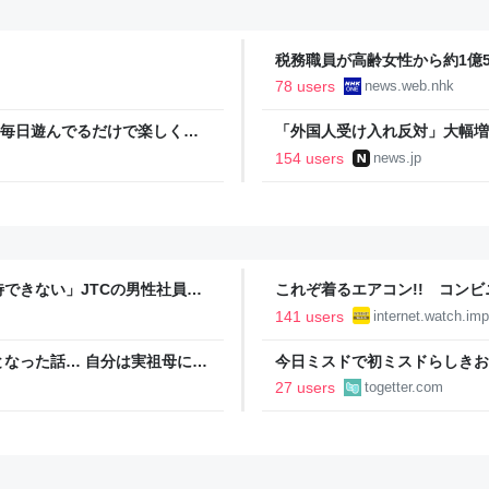
税務職員が高齢女性から約1億50
ス
78 users
news.web.nhk
。 毎日遊んでるだけで楽しくな
「外国人受け入れ反対」大幅増 
154 users
news.jp
できない」JTCの男性社員が
これぞ着るエアコン!! コン
それなら辞める」と言ったら、
水冷ベストがロードバイクにち
141 users
internet.watch.imp
【空いた時間でなにしてる？】
なった話… 自分は実祖母に
今日ミスドで初ミスドらしきお
っかり働け」と言われていたの
たんですけど…これは買っとけ
27 users
togetter.com
っていた
ントが発生して、興奮した