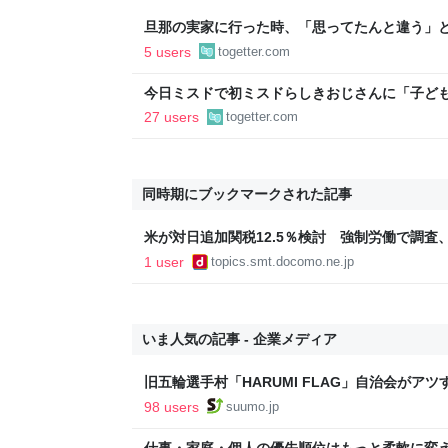
旦那の実家に行った時、「思ってたんと違う」と
「嫁いだらお客様じゃないから。恥じぬようし
5 users
togetter.com
で、嫁ぎ先で嫌われたら終わりと思い、張り切
今日ミスドで初ミスドらしきおじさんに「子ど
たんですけど…これは買っとけみたいなのあり
27 users
togetter.com
ントが発生して、興奮した
同時期にブックマークされた記事
米が対日追加関税12.5％検討 強制労働で調
｜ｄメニューニュース
1 user
topics.smt.docomo.ne.jp
いま人気の記事 - 企業メディア
旧五輪選手村「HARUMI FLAG」自治会がア
ルで挑む、盆踊り2万人集客や交通改善など“街
98 users
suumo.jp
区
仕事・家庭・個人の優先順位はもっと柔軟に変えて