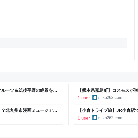
フルーツ＆筑後平野の絶景を満
【熊本県嘉島町】コスモスが咲
見つけた隠れた映えスポット
1 user
mika262.com
！？北九州市漫画ミュージアム
【小倉ドライブ旅】JR小倉駅で
ふれる秘境スポットを突撃レポ
1 user
mika262.com