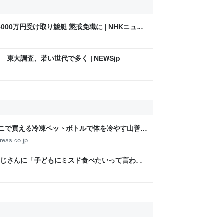
00万円受け取り競艇 懲戒免職に | NHKニュー
東大調査、若い世代で多く | NEWSjp
ビニで買える冷凍ペットボトルで体を冷やす山善の
ょうどいい【ぼっち・ざ・ろーど！その14】
ress.co.jp
じさんに「子どもにミスド食べたいって言われ
みたいなのありますか…？」と尋ねられるイベ