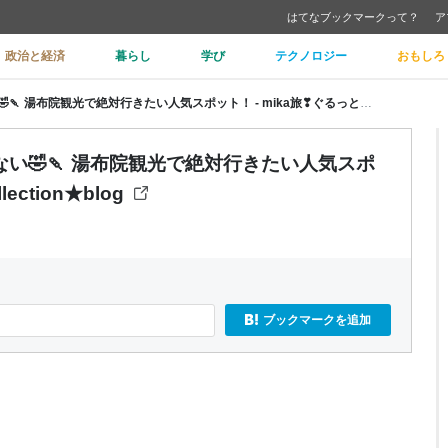
はてなブックマークって？
ア
政治と経済
暮らし
学び
テクノロジー
おもしろ
【湯の坪街道】食べ歩きが止まらない🤣🍡 湯布院観光で絶対行きたい人気スポット！ - mika旅❣ぐるっと🚙★Collection★blog
い🤣🍡 湯布院観光で絶対行きたい人気スポ
ection★blog
ブックマークを追加