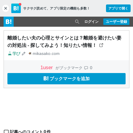
サクサク読めて、
アプリ限定の機能も多数！
アプリで開く
c
l
o
ログイン
ユーザー登録
s
e
離婚したい夫の心理とサインとは？離婚を避けたい妻
の対処法 - 探してみよう！知りたい情報！
学び
mikasako.com
1
user
0
がブックマーク
ブックマークを追加
0
記事へのコメント
件