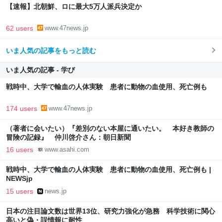
【速報】北朝鮮、ロに最大5万人派兵決定か
62 users
www.47news.jp
いま人気の記事をもっと読む
いま人気の記事 - 学び
戦時中、大学で輸血の人体実験 患者に動物の血使用、死亡例も
174 users
www.47news.jp
（著者に会いたい）『差別のない本屋に通いたい。 本好き教師の
冒険の記録』 仲川啓介さん：朝日新聞
16 users
www.asahi.com
戦時中、大学で輸血の人体実験 患者に動物の血使用、死亡例も |
NEWSjp
15 users
news.jp
日本の注目論文数は世界13位、研究力強化が急務 科学技術に関心
高いと偽・誤情報に耐性