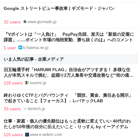
Google ストリートビュー事故車 | ギズモード・ジャパン
32 users
www.gizmodo.jp
『Vポイントは「一人負け」 PayPay先頭、楽天は「新規の定着に
課題」……ポイント市場の地殻変動、勝ち抜くのは』へのコメント
1 user
b.hatena.ne.jp
いま人気の記事 - 企業メディア
旧五輪選手村「HARUMI FLAG」自治会がアツすぎる！ 多様な住
人が本気スキルで挑む、盆踊り2万人集客や交通改善など“街の価値
向上”戦略 東京・中央区
118 users
suumo.jp
終わりゆくCTFとバグバウンティ 「競技、賞金、責任ある開示」
で起きていること【フォーカス】 - レバテックLAB
33 users
levtech.jp
仕事・家庭・個人の優先順位はもっと柔軟に変えていい 40代のわ
たしが10年後の自分に伝えたいこと - りっすん by イーアイデム
115 users
www.e-aidem.com