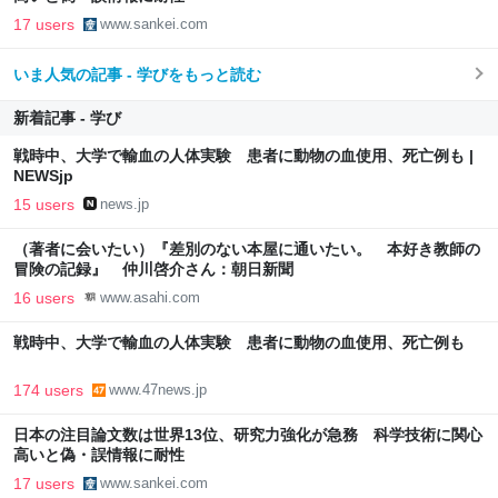
17 users
www.sankei.com
いま人気の記事 - 学びをもっと読む
新着記事 - 学び
戦時中、大学で輸血の人体実験 患者に動物の血使用、死亡例も |
NEWSjp
15 users
news.jp
（著者に会いたい）『差別のない本屋に通いたい。 本好き教師の
冒険の記録』 仲川啓介さん：朝日新聞
16 users
www.asahi.com
戦時中、大学で輸血の人体実験 患者に動物の血使用、死亡例も
174 users
www.47news.jp
日本の注目論文数は世界13位、研究力強化が急務 科学技術に関心
高いと偽・誤情報に耐性
17 users
www.sankei.com