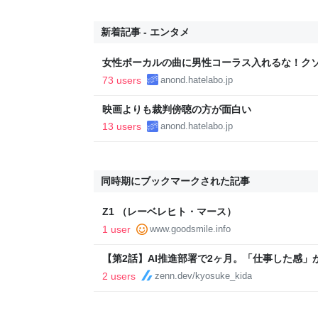
新着記事 - エンタメ
女性ボーカルの曲に男性コーラス入れるな！ク
73 users
anond.hatelabo.jp
映画よりも裁判傍聴の方が面白い
13 users
anond.hatelabo.jp
同時期にブックマークされた記事
Z1 （レーベレヒト・マース）
1 user
www.goodsmile.info
【第2話】AI推進部署で2ヶ月。「仕事した感」
2 users
zenn.dev/kyosuke_kida