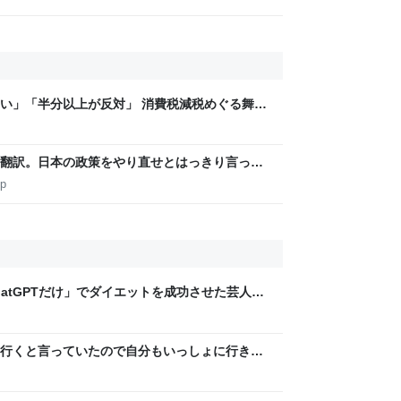
い」「半分以上が反対」 消費税減税めぐる舞台
と本音【スポットライト】｜FNNプライムオン
翻訳。日本の政策をやり直せとはっきり言って
jp
hatGPTだけ」でダイエットを成功させた芸人を
」な減量メソッドに驚き | 日刊SPA!
行くと言っていたので自分もいっしょに行きた
「赤魚の煮付け」だった→翌日映画を観に行っ
きなかった