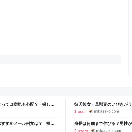
ては病気も心配？ - 探して
彼氏彼女・旦那妻のいびきがう
よう！知りたい情報！
1 user
mikasako.com
すめメール例文は？ - 探し
身長は何歳まで伸びる？男性が
探してみよう！知りたい情報！
2 users
mikasako.com