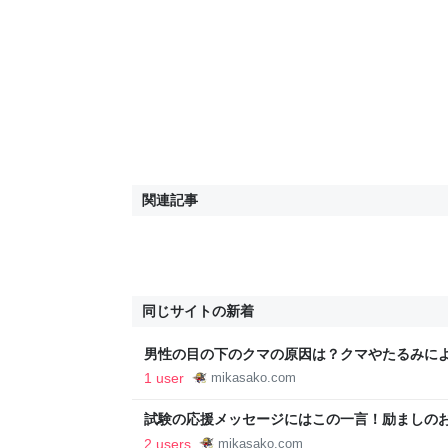
関連記事
同じサイトの新着
男性の目の下のクマの原因は？クマやたるみによっ
みよう！知りたい情報！
1 user
mikasako.com
試験の応援メッセージにはこの一言！励ましのおす
てみよう！知りたい情報！
2 users
mikasako.com