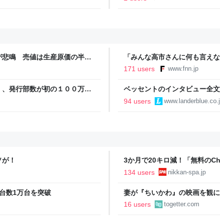
が悲鳴 売値は生産原価の半分
「みんな高市さんに何も言えな
農家も｜FNNプライムオンラ
裏 自民党内でくすぶる慎重論
171 users
www.fnn.jp
ライン
」、発行部数が初の１００万部
ベッセントのインタビュー全文
いる
94 users
www.landerblue.co.
ソが！
3か月で20キロ減！「無料のC
直撃。「相手が人間だったらムリ
134 users
nikkan-spa.jp
台数1万台を突破
妻が『ちいかわ』の映画を観に
いと言ったが、その日の晩飯は
16 users
togetter.com
たら、しばらく妻の顔を直視で