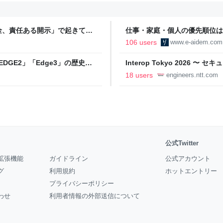
金、責任ある開示」で起きてい
仕事・家庭・個人の優先順位は
の自分に伝えたいこと - りっす
106 users
www.e-aidem.com
DGE2」「Edge3」の歴史に
Interop Tokyo 2026
AB
への取り組み 〜 - NTT docomo B
18 users
engineers.ntt.com
公式Twitter
拡張機能
ガイドライン
公式アカウント
グ
利用規約
ホットエントリー
プライバシーポリシー
わせ
利用者情報の外部送信について