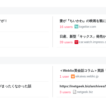
ソが！
妻が『ちいかわ』の映画を観に
いと言ったが、その日の晩飯は
16 users
togetter.com
たら、しばらく妻の顔を直視で
日産、新型「キックス」発売か
39 users
car.watch.impress.c
＜Weblio英会話コラム＞英語「th
は？例文を交えて解説
1 user
eikaiwa.weblio.jp
がまったくなかった話
https://netgeek.biz/archives
3 users
netgeek.biz