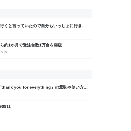
行くと言っていたので自分もいっしょに行きた
「赤魚の煮付け」だった→翌日映画を観に行っ
きなかった
ら約1か月で受注台数1万台を突破
o.jp
ank you for everything」の意味や使い方
/90911