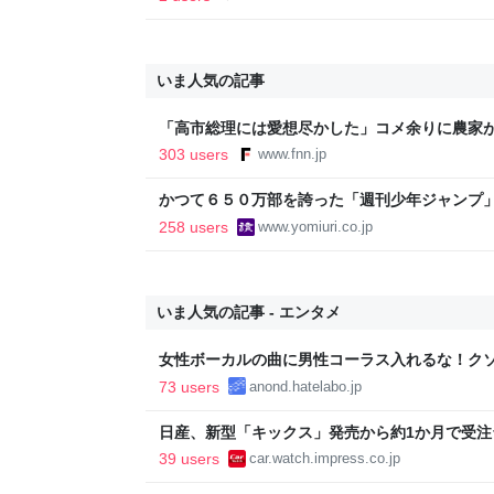
いま人気の記事
「高市総理には愛想尽かした」コメ余りに農家
以下に…肥料代や燃料代は高騰「今年でやめる」
303 users
www.fnn.jp
イン
かつて６５０万部を誇った「週刊少年ジャンプ
割れ…国内の紙雑誌で「１００万部超」ゼロに
258 users
www.yomiuri.co.jp
いま人気の記事 - エンタメ
女性ボーカルの曲に男性コーラス入れるな！ク
73 users
anond.hatelabo.jp
日産、新型「キックス」発売から約1か月で受注
39 users
car.watch.impress.co.jp