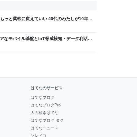
もっと柔軟に変えていい 40代のわたしが10年後
ん by イーアイデム
 〜 セキュアなモバイル基盤とIoT脅威検知・データ利活用
usiness Engineers' Blog
はてなのサービス
はてなブログ
はてなブログPro
人力検索はてな
はてなブログ タグ
はてなニュース
ソレドコ