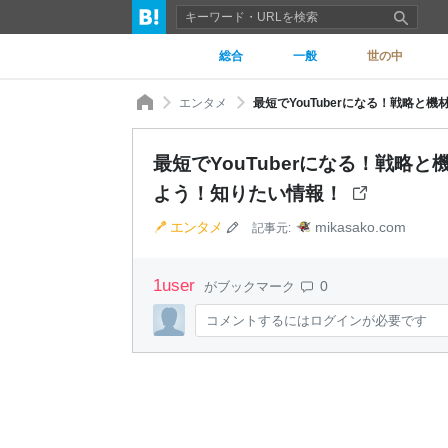
総合
一般
世の中
エンタメ
最短でYouTuberになる！戦略と
最短でYouTuberになる！戦略
よう！知りたい情報！
エンタメ
mikasako.com
記事元:
1
user
0
がブックマーク
コメントするにはログインが必要です