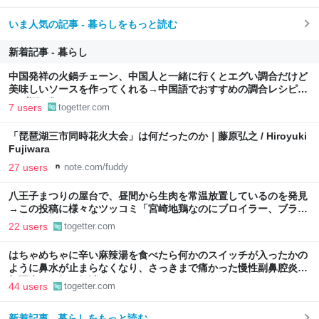
いま人気の記事 - 暮らしをもっと読む
新着記事 - 暮らし
中国発祥の火鍋チェーン、中国人と一緒に行くとエグい調合だけど
美味しいソースを作ってくれる→中国語でおすすめの調合レシピが
リプ欄に集まる
7 users
togetter.com
「琵琶湖三市同時花火大会」は何だったのか｜藤原弘之 / Hiroyuki
Fujiwara
27 users
note.com/fuddy
八王子まつりの屋台で、昼間から生肉を常温放置しているのを発見
→この投稿に様々なツッコミ「宮崎地鶏なのにブロイラー、ブラジ
ル産では？」「写真に対して違和感」衛生状態も気になる
22 users
togetter.com
はちゃめちゃに辛い麻辣湯を食べたら何かのスイッチが入ったかの
ように鼻水が止まらなくなり、さっきまで痛かった慢性副鼻腔炎の
顔面痛が一気に解消した
44 users
togetter.com
新着記事 - 暮らしをもっと読む