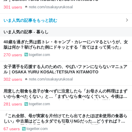
301 users
note.com/osakayurukosal
いま人気の記事をもっと読む
いま人気の記事 - 暮らし
40歳を過ぎた男は筋トレ・キャンプ・カレーにハマるというが、女
版は何か？挙げられた例にドキッとする「当てはまって笑った」
270 users
togetter.com
女子選手を応援する人のための、やばいファンにならないマニュア
ル｜OSAKA YURU KOSAL:TETSUYA KITAMOTO
302 users
note.com/osakayurukosal
用意した朝食を息子が食べずに注意したら「お母さんの料理はまず
いから食べたくない」と…「まずいなら食べなくていい。今後は自
分で食事を用意しなさい。お金は渡す」と言った話が議論に
281 users
togetter.com
「これ全部、母が実家を片付けてたら出てきたほぼ未使用の食器ら
しい」中古屋はどこもタダでも引取りNGだった…どうすれば？→
どうやら歴史的背景がありそう「ジモティーを利用しては？」
67 users
togetter.com