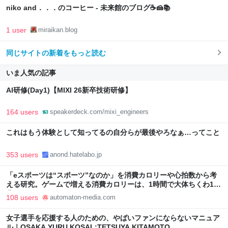
niko and．．．のコーヒー - 未来館のブログ☕🍰📚
1 user
miraikan.blog
同じサイトの新着をもっと読む
いま人気の記事
AI研修(Day1)【MIXI 26新卒技術研修】
164 users
speakerdeck.com/mixi_engineers
これはもう体験として知ってるの自分らが最後やろなぁ…ってこと
353 users
anond.hatelabo.jp
「eスポーツは“スポーツ”なのか」を消費カロリーや心拍数から考
える研究。ゲームで増える消費カロリーは、1時間で大体ちくわ1本
分 - AUTOMATON
108 users
automaton-media.com
女子選手を応援する人のための、やばいファンにならないマニュア
ル｜OSAKA YURU KOSAL:TETSUYA KITAMOTO