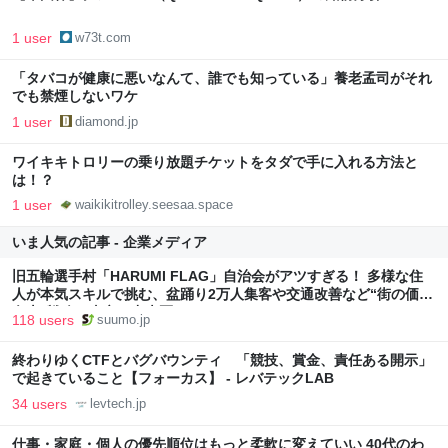
1 user
w73t.com
「タバコが健康に悪いなんて、誰でも知っている」養老孟司がそれ
でも禁煙しないワケ
1 user
diamond.jp
ワイキキトロリーの乗り放題チケットをタダで手に入れる方法と
は！？
1 user
waikikitrolley.seesaa.space
いま人気の記事 - 企業メディア
旧五輪選手村「HARUMI FLAG」自治会がアツすぎる！ 多様な住
人が本気スキルで挑む、盆踊り2万人集客や交通改善など“街の価値
向上”戦略 東京・中央区
118 users
suumo.jp
終わりゆくCTFとバグバウンティ 「競技、賞金、責任ある開示」
で起きていること【フォーカス】 - レバテックLAB
34 users
levtech.jp
仕事・家庭・個人の優先順位はもっと柔軟に変えていい 40代のわ