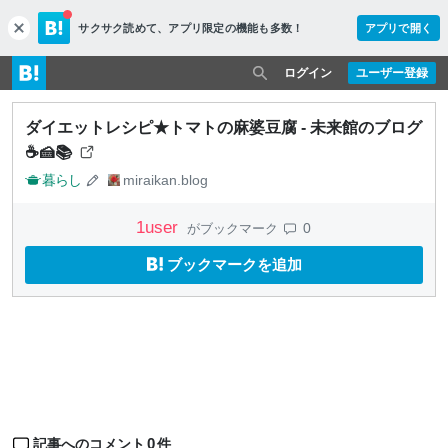
サクサク読めて、
アプリ限定の機能も多数！
アプリで開く
c
l
o
ログイン
ユーザー登録
s
e
ダイエットレシピ★トマトの麻婆豆腐 - 未来館のブログ
☕🍰📚
暮らし
miraikan.blog
1
user
0
がブックマーク
ブックマークを追加
0
記事へのコメント
件