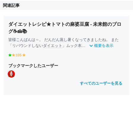
関連記事
ダイエットレシピ★トマトの麻婆豆腐 - 未来館のブロ
グ☕🍰📚
皆様こんばんは～。 だんだん蒸し暑くなってきましたね。 また
「リバウンドしない
ダイエット
」ムック
本
...
概要を表示
g
105
y
y
r
e
e
ブックマークしたユーザー
e
ll
ll
e
o
o
n
w
w
すべてのユーザーを見る