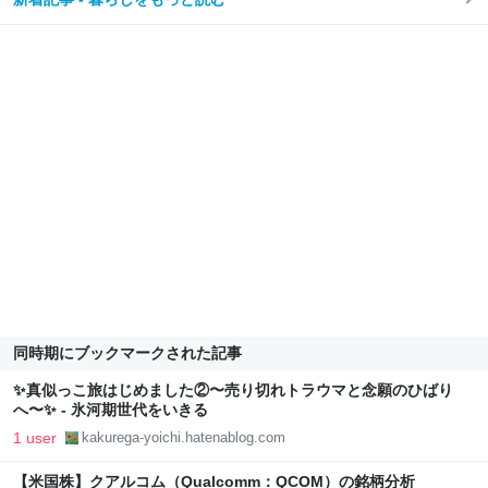
同時期にブックマークされた記事
✨真似っこ旅はじめました②〜売り切れトラウマと念願のひばり
へ〜✨ - 氷河期世代をいきる
1 user
kakurega-yoichi.hatenablog.com
【米国株】クアルコム（Qualcomm：QCOM）の銘柄分析