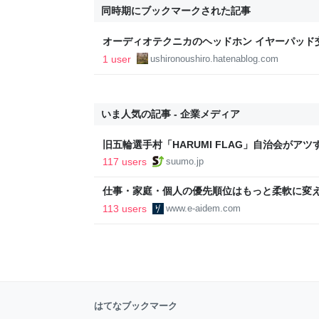
同時期にブックマークされた記事
オーディオテクニカのヘッドホン イヤーパッド交
日常
1 user
ushironoushiro.hatenablog.com
いま人気の記事 - 企業メディア
旧五輪選手村「HARUMI FLAG」自治会がア
ルで挑む、盆踊り2万人集客や交通改善など“街
117 users
suumo.jp
区
仕事・家庭・個人の優先順位はもっと柔軟に変えて
後の自分に伝えたいこと - りっすん by イーア
113 users
www.e-aidem.com
はてなブックマーク