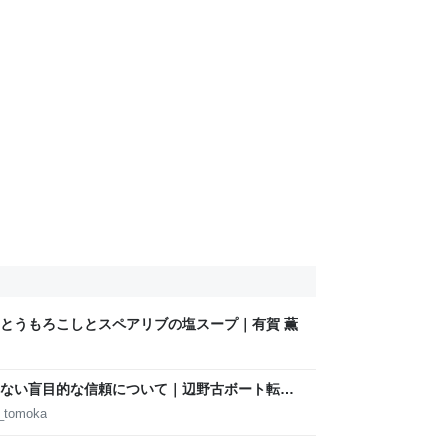
とうもろこしとスペアリブの塩スープ｜有賀 薫
ない盲目的な信頼について｜辺野古ボート転覆
d_tomoka