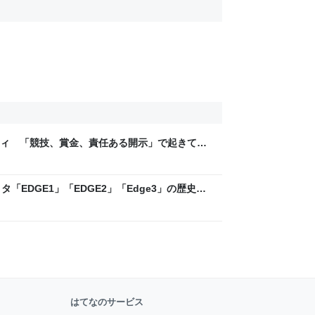
ティ 「競技、賞金、責任ある開示」で起きてい
ックLAB
「EDGE1」「EDGE2」「Edge3」の歴史に
 - レバテックLAB
はてなのサービス