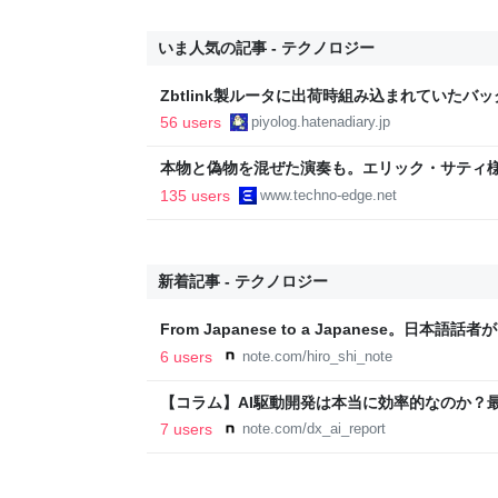
いま人気の記事 - テクノロジー
Zbtlink製ルータに出荷時組み込まれていたバ
piyolog
56 users
piyolog.hatenadiary.jp
本物と偽物を混ぜた演奏も。エリック・サティ
ティ機関」をClaude Codeで作って公開した（Cl
135 users
www.techno-edge.net
TechnoEdge
新着記事 - テクノロジー
From Japanese to a Japanese。日
スミッシング（SMSフィッシング）｜__aloha_
6 users
note.com/hiro_shi_note
【コラム】AI駆動開発は本当に効率的なのか？
makoto | 組込開発×AI自動化
7 users
note.com/dx_ai_report