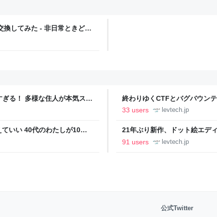
換してみた - 非日常ときどき
ツすぎる！ 多様な住人が本気スキ
終わりゆくCTFとバグバウン
の価値向上”戦略 東京・中央
ること【フォーカス】 - レバテ
33 users
levtech.jp
いい 40代のわたしが10年
21年ぶり新作、ドット絵エディタ
イデム
ついて作者に聞く【フォーカス】
91 users
levtech.jp
公式Twitter