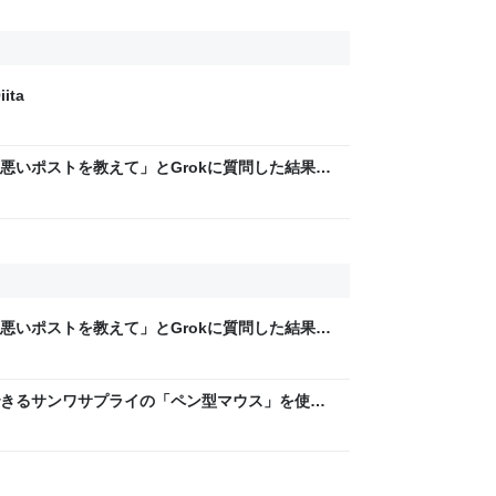
ita
悪いポストを教えて」とGrokに質問した結果、
った話→「返事がヤバい」「AIの反乱か？」
悪いポストを教えて」とGrokに質問した結果、
った話→「返事がヤバい」「AIの反乱か？」
きるサンワサプライの「ペン型マウス」を使っ