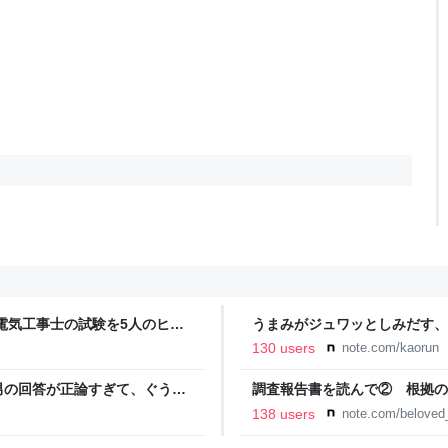
電気工事士の試験を5人のヒロ
うまみがジュワッとしみだす、
本番形式CBT模擬試験”で本格的
130 users
note.com/kaorun
報のファミ通.com
男の回答が正論すぎて、ぐうの
調査報告書を読んで② 根拠の
事故遺族メモ
138 users
note.com/belove