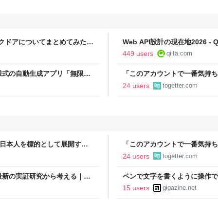
ックドアについてまとめてみた -
Web API設計の現在地2026 - Qi
449 users
qiita.com
様式の自動生成アプリ「無限サ
「このアカウントで一番気持ち
oseBox） | テクノエッジ
正論で盛大なカウンターを食ら
24 users
togetter.com
「お前感情あるだろ」の声も
本語話者が日本人を標的として展開する
「このアカウントで一番気持ち
_
正論で盛大なカウンターを食ら
24 users
togetter.com
「お前感情あるだろ」の声も
最新の実証研究から考える｜
ペンで文字を書くように操作で
てみた
15 users
gigazine.net