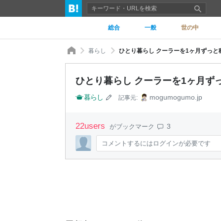
総合
一般
世の中
暮らし
ひとり暮らし クーラーを1ヶ月ずっと稼働さ
ひとり暮らし クーラーを1ヶ月ずっと稼
暮らし
mogumogumo.jp
記事元:
22
users
3
がブックマーク
コメントするにはログインが必要です