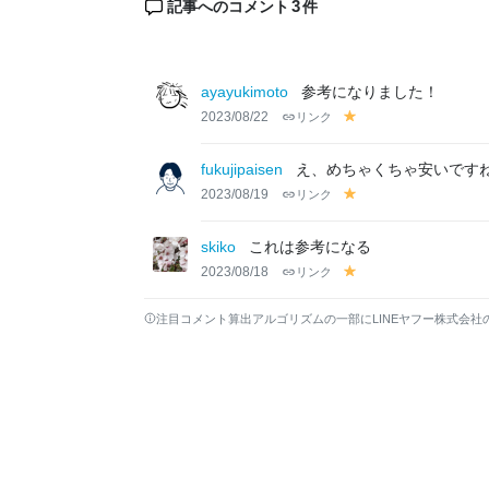
3
記事へのコメント
件
ayayukimoto
参考になりました！
2023/08/22
リンク
y
el
lo
fukujipaisen
え、めちゃくちゃ安いですね
w
2023/08/19
リンク
y
el
lo
skiko
これは参考になる
w
2023/08/18
リンク
y
el
lo
注目コメント算出アルゴリズムの一部にLINEヤフー株式会社
w