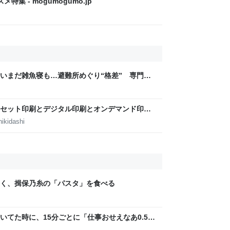
特集 - mogumogumo.jp
いまだ雑魚寝も…避難所めぐり“格差” 専門家
8年熊本地震｜FNNプライムオンライン
セット印刷とデジタル印刷とオンデマンド印刷
田淳子
ikidashi
く、揖保乃糸の「パスタ」を食べる
いてた時に、15分ごとに「仕事おせえなあ0.5秒
w」「存在がうぜえんだよ早く消えろ」と耳元