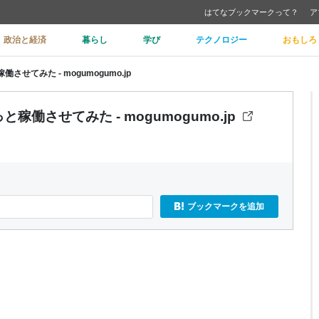
はてなブックマークって？
ア
政治と経済
暮らし
学び
テクノロジー
おもしろ
せてみた - mogumogumo.jp
働させてみた - mogumogumo.jp
ブックマークを追加