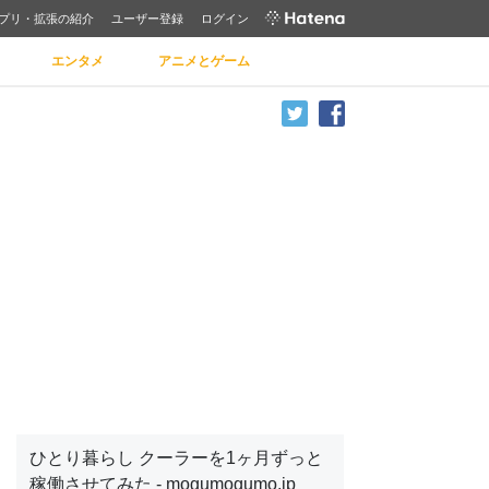
プリ・拡張の紹介
ユーザー登録
ログイン
エンタメ
アニメとゲーム
ひとり暮らし クーラーを1ヶ月ずっと
稼働させてみた - mogumogumo.jp