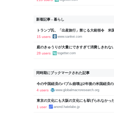
新着記事 - 暮らし
トランプ氏、「出産旅行」禁じる大統領令 米
の渡米を問題視
15 users
www.sankei.com
庭のきゅうりが大量にできすぎて消費しきれな
「きゅうりレシピ」をたくさん集めることにし
28 users
togetter.com
同時期にブックマークされた記事
今の中国経済のバブル崩壊は2年後の米国経済の姿
クロ・リサーチ・インスティテュート
4 users
www.globalmacroresearch.org
東京の文化にも大阪の文化にも挙げられなかったけ
1 user
anond.hatelabo.jp