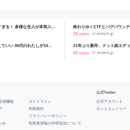
ツすぎる！ 多様な住人が本気スキ
終わりゆくCTFとバグバウン
の価値向上”戦略 東京・中央
ること【フォーカス】 - レバテ
28 users
levtech.jp
いい 40代のわたしが10年
21年ぶり新作、ドット絵エディタ
イデム
ついて作者に聞く【フォーカス】
89 users
levtech.jp
公式Twitter
拡張機能
ガイドライン
公式アカウント
グ
利用規約
ホットエントリー
プライバシーポリシー
わせ
利用者情報の外部送信について