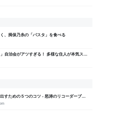
く、揖保乃糸の「パスタ」を食べる
LAG」自治会がアツすぎる！ 多様な住人が本気スキ
交通改善など“街の価値向上”戦略 東京・中央区
出すための５つのコツ - 怒涛のリコーダーブロ
com