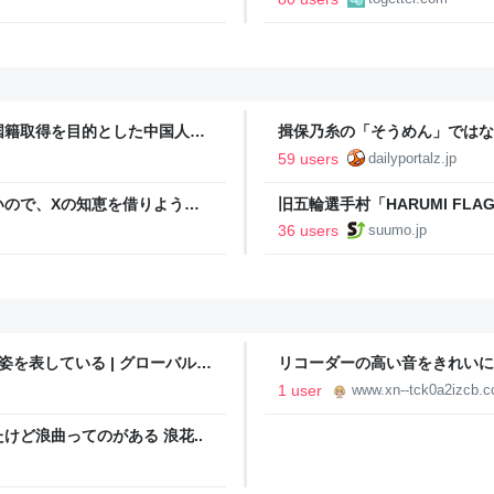
で囁かれた話
国籍取得を目的とした中国人ら
揖保乃糸の「そうめん」ではな
59 users
dailyportalz.jp
いので、Xの知恵を借りようと
旧五輪選手村「HARUMI F
た
ルで挑む、盆踊り2万人集客や
36 users
suumo.jp
を表している | グローバルマ
リコーダーの高い音をきれいに
グ！
1 user
www.xn--tck0a2izcb.
ど浪曲ってのがある 浪花..