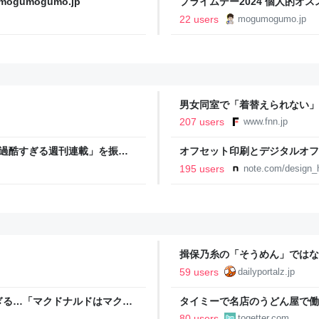
gumogumo.jp
プライムデー2024 個人的オススメ
22 users
mogumogumo.jp
男女同室で「着替えられない」
「標準化されていない」 令和
207 users
www.fnn.jp
「過酷すぎる週刊連載」を振り
オフセット印刷とデジタルオフ
ストイックな舞台裏 | 日刊
と。｜デザインのひきだし 津
195 users
note.com/design_h
揖保乃糸の「そうめん」ではな
59 users
dailyportalz.jp
ぎる…「マクドナルドはマクド
タイミーで名店のうどん屋で働
で一皿洗えねーと金払わねーぞ
80 users
togetter.com