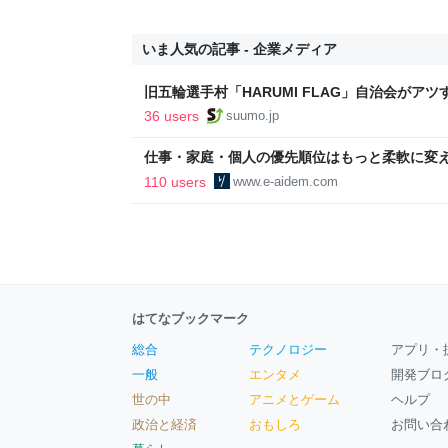
いま人気の記事 - 企業メディア
旧五輪選手村「HARUMI FLAG」自治会がア
ルで挑む、盆踊り2万人集客や交通改善など“街
36 users
suumo.jp
区
仕事・家庭・個人の優先順位はもっと柔軟に変えて
後の自分に伝えたいこと - りっすん by イーア
110 users
www.e-aidem.com
はてなブックマーク
総合
テクノロジー
アプリ・
一般
エンタメ
開発ブロ
世の中
アニメとゲーム
ヘルプ
政治と経済
おもしろ
お問い合