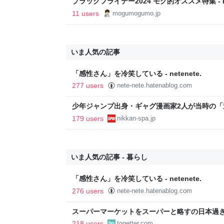
ブラックフライデー2024 モグ的オススメ特集 - mo
11 users
mogumogumo.jp
いま人気の記事
「感性さん」を冷笑している - netenete.
277 users
nete-nete.hatenablog.com
少年ジャンプ出身・ギャグ漫画家2人が当時の
返る。「ヘルニアで入院しても原稿は落とさない」
179 users
nikkan-spa.jp
SPA!
いま人気の記事 - 暮らし
「感性さん」を冷笑している - netenete.
276 users
nete-nete.hatenablog.com
スーパーマーケットをスーパーと略すの日本過
であるべき」「海外でもある」など
218 users
togetter.com