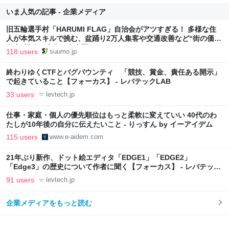
いま人気の記事 - 企業メディア
旧五輪選手村「HARUMI FLAG」自治会がアツすぎる！ 多様な住
人が本気スキルで挑む、盆踊り2万人集客や交通改善など“街の価値
向上”戦略 東京・中央区
118 users
suumo.jp
終わりゆくCTFとバグバウンティ 「競技、賞金、責任ある開示」
で起きていること【フォーカス】 - レバテックLAB
33 users
levtech.jp
仕事・家庭・個人の優先順位はもっと柔軟に変えていい 40代のわ
たしが10年後の自分に伝えたいこと - りっすん by イーアイデム
115 users
www.e-aidem.com
21年ぶり新作、ドット絵エディタ「EDGE1」「EDGE2」
「Edge3」の歴史について作者に聞く【フォーカス】 - レバテック
LAB
91 users
levtech.jp
企業メディアをもっと読む