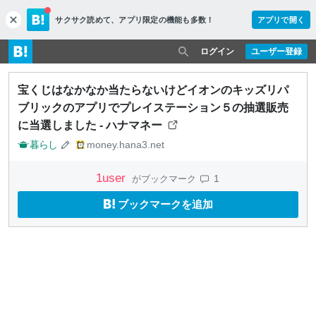
サクサク読めて、
アプリ限定の機能も多数！
アプリで開く
c
l
o
ログイン
ユーザー登録
s
e
宝くじはなかなか当たらないけどイオンのキッズリパ
ブリックのアプリでプレイステーション５の抽選販売
に当選しました - ハナマネー
暮らし
money.hana3.net
1
user
1
がブックマーク
ブックマークを追加