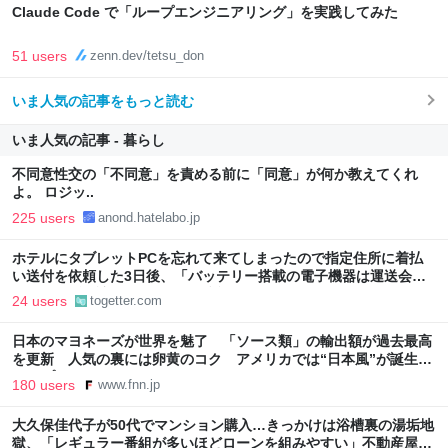
Claude Code で「ループエンジニアリング」を実践してみた
51 users
zenn.dev/tetsu_don
いま人気の記事をもっと読む
いま人気の記事 - 暮らし
不同意性交の「不同意」を責める前に「同意」が何か教えてくれ
よ。 ロジッ..
225 users
anond.hatelabo.jp
ホテルにタブレットPCを忘れて来てしまったので指定住所に着払
い送付を依頼した3日後、「バッテリー搭載の電子機器は運送会社
が取扱わず、諦めて下さい」と返信がきた
24 users
togetter.com
日本のマヨネーズが世界を魅了 「ソース類」の輸出額が過去最高
を更新 人気の裏には卵黄のコク アメリカでは“日本風”が誕生｜
FNNプライムオンライン
180 users
www.fnn.jp
大久保佳代子が50代でマンション購入…きっかけは浴槽裏の湯垢地
獄、「レギュラー番組が多いほどローンを組みやすい」不動産屋に