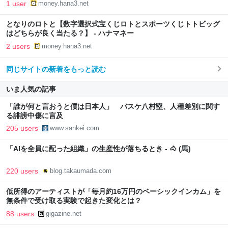
1 user
money.hana3.net
となりのロトと【数字選択式宝くじロトとスポーツくじトトビッグ
はどちらが良く当たる？】 - ハナマネー
2 users
money.hana3.net
同じサイトの新着をもっと読む
いま人気の記事
「誰が何と言おうと僕は日本人」 バスケ八村塁、人種差別に関す
る誹謗中傷に言及
205 users
www.sankei.com
「AIを全員に配った組織」の生産性が落ちるとき - 🐴 (馬)
220 users
blog.takaumada.com
低所得のアーティストが「毎月約16万円のベーシックインカム」を
無条件で受け取る実験で起きた変化とは？
88 users
gigazine.net