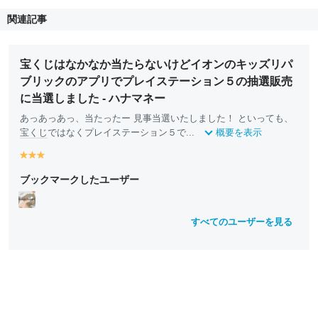
関連記事
宝くじはなかなか当たらないけどイオンのキッズリパ
ブリックのアプリでプレイステーション５の抽選販売
に当選しました - ハナマネー
あっあっあっ、当たったー 見事当選いたしました！ といっても、
宝くじ
ではなくプレイステーション５で...
概要を表示
y
y
y
e
e
e
ブックマークしたユーザー
ll
ll
ll
o
o
o
w
w
w
すべてのユーザーを見る