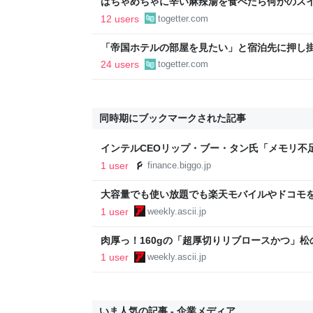
はちゃめちゃに辛い麻辣湯を食べたら何かのス
が止まらなくなり、さっきまで痛かった慢性副
12 users
togetter.com
た
「帝国ホテルの部屋を見たい」と宿泊先に押し
けのチョコを食べだしたのでとがめたら、その
24 users
togetter.com
た→残念な体験談に同情集まる
同時期にブックマークされた記事
インテルCEOリップ・ブー・タン氏「メモリ不
る」 — BigGo ファイナンス
1 user
finance.biggo.jp
大容量でも使い放題でも楽天モバイルやドコモを
目 - 週刊アスキー
1 user
weekly.ascii.jp
肉厚っ！160gの「超厚切りリブロースかつ」松の
1 user
weekly.ascii.jp
いま人気の記事 - 企業メディア