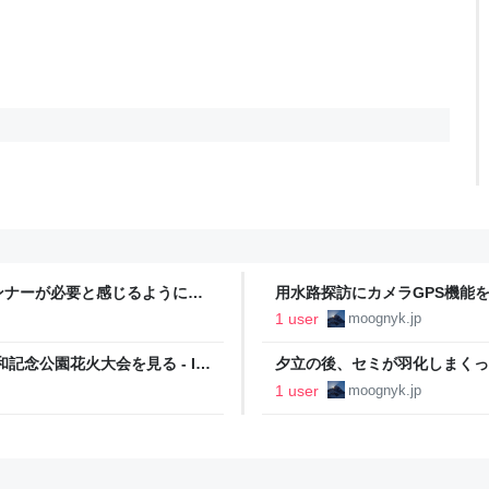
ンナーが必要と感じるようにな
用水路探訪にカメラGPS機能を久し
1 user
moognyk.jp
記念公園花火大会を見る - I
夕立の後、セミが羽化しまくっている
1 user
moognyk.jp