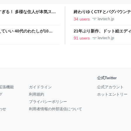
ツすぎる！ 多様な住人が本気スキ
終わりゆくCTFとバグバウン
の価値向上”戦略 東京・中央
ること【フォーカス】 - レバテ
34 users
levtech.jp
いい 40代のわたしが10年
21年ぶり新作、ドット絵エディタ
イデム
ついて作者に聞く【フォーカス】
91 users
levtech.jp
公式Twitter
拡張機能
ガイドライン
公式アカウント
グ
利用規約
ホットエントリー
プライバシーポリシー
わせ
利用者情報の外部送信について