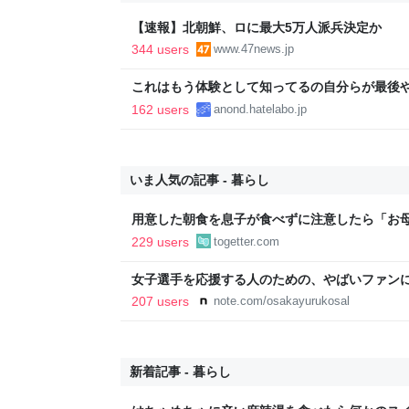
【速報】北朝鮮、ロに最大5万人派兵決定か
344 users
www.47news.jp
これはもう体験として知ってるの自分らが最後
162 users
anond.hatelabo.jp
いま人気の記事 - 暮らし
用意した朝食を息子が食べずに注意したら「お
たくない」と…「まずいなら食べなくていい。
229 users
togetter.com
い。お金は渡す」と言った話が議論に
女子選手を応援する人のための、やばいファン
OSAKA YURU KOSAL:TETSUYA KITAMOTO
207 users
note.com/osakayurukosal
新着記事 - 暮らし