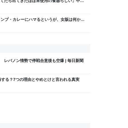
てたら出てきたほぼ未使用の食器らしい」中古
だった…どうすれば？→どうやら歴史的背景があ
は？」
ャンプ・カレーにハマるというが、女版は何か？
当てはまって笑った」
 レバノン情勢で停戦合意後も空爆 | 毎日新聞
後悔する？7つの理由とやめとけと言われる真実