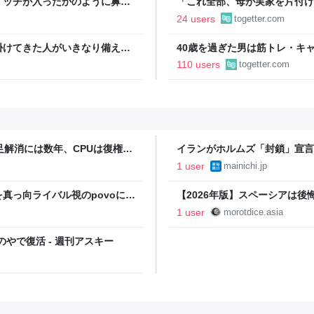
イッチが入ったかのように鼻水
「これ全部、母が実家を片付け
鼻腔炎の顔面痛が一気に解消し
屋はどこもタダでも引取りNG
24 users
togetter.com
りそう「ジモティーを利用して
掛けてきた人がいきなり備え付
40歳を過ぎた男は筋トレ・キ
後各方面に呪詛を吐かれまくっ
挙げられた例にドキッとする「
110 users
togetter.com
足解消には数年、CPUは復権す
イランがホルムズ「封鎖」宣言
1 user
mainichi.jp
真っ向ライバル視のpovoに注
【2026年版】スペーシアは
1 user
morotdice.asia
やで復活 - 週刊アスキー