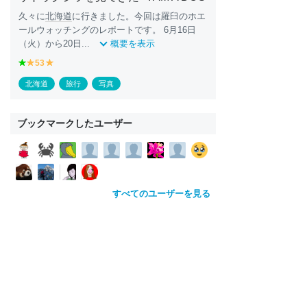
久々に
北海道
に行きました。今回は羅臼のホエ
ールウォッチングのレポートです。 6月16日
（火）から20日...
概要を表示
g
53
y
y
r
e
e
北海道
旅行
写真
e
ll
ll
e
o
o
n
w
w
ブックマークしたユーザー
すべてのユーザーを見る