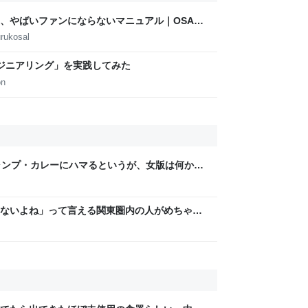
、やばいファンにならないマニュアル｜OSAKA
AMOTO
rukosal
プエンジニアリング」を実践してみた
on
ャンプ・カレーにハマるというが、女版は何か？
当てはまって笑った」
ないよね」って言える関東圏内の人がめちゃく
ンセルできない飛行機代とホテル代』の怒りが