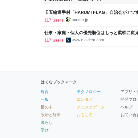
旧五輪選手村「HARUMI FLAG」自治会がア
ルで挑む、盆踊り2万人集客や交通改善など“街
117 users
suumo.jp
区
仕事・家庭・個人の優先順位はもっと柔軟に変えて
後の自分に伝えたいこと - りっすん by イーア
117 users
www.e-aidem.com
はてなブックマーク
総合
テクノロジー
アプリ・
一般
エンタメ
開発ブロ
世の中
アニメとゲーム
ヘルプ
政治と経済
おもしろ
お問い合
暮らし
学び