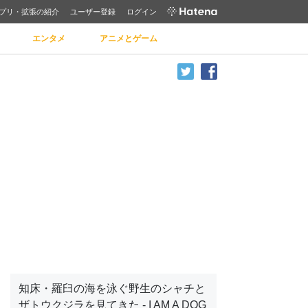
プリ・拡張の紹介
ユーザー登録
ログイン
エンタメ
アニメとゲーム
知床・羅臼の海を泳ぐ野生のシャチと
ザトウクジラを見てきた - I AM A DOG