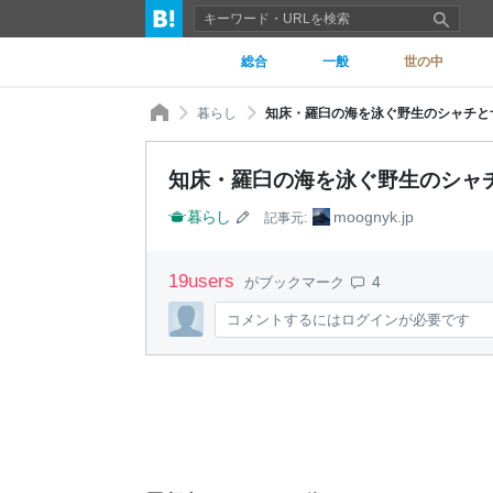
総合
一般
世の中
暮らし
知床・羅臼の海を泳ぐ野生のシャチとザトウ
知床・羅臼の海を泳ぐ野生のシャチとザ
暮らし
moognyk.jp
記事元:
19
users
4
がブックマーク
コメントするにはログインが必要です