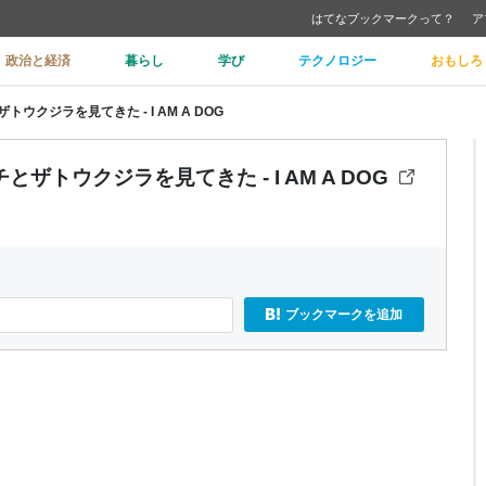
はてなブックマークって？
ア
政治と経済
暮らし
学び
テクノロジー
おもしろ
クジラを見てきた - I AM A DOG
トウクジラを見てきた - I AM A DOG
ブックマークを追加