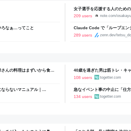
女子選手を応援する人のための
YURU KOSAL:TETSUYA KIT
209 users
note.com/osakayu
やろなぁ…ってこと
Claude Code で「ルー
289 users
zenn.dev/tetsu_d
母さんの料理はまずいから食べ
40歳を過ぎた男は筋トレ・キ
今後は自分で食事を用意しなさ
挙げられた例にドキッとする「
108 users
togetter.com
にならないマニュアル｜
急なイベント事の中止に「仕方
ちゃ羨ましい…遠征だと『キャ
134 users
togetter.com
どうしても先に来る