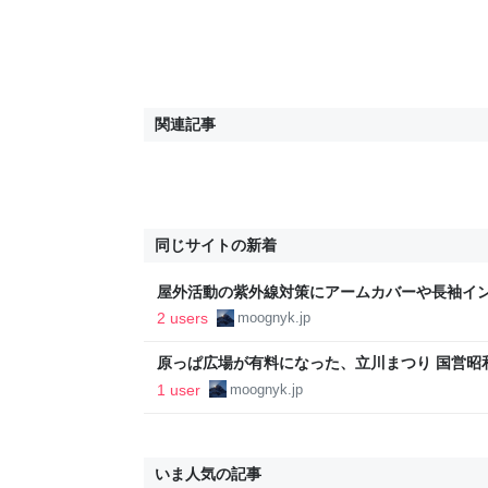
関連記事
同じサイトの新着
屋外活動の紫外線対策にアームカバーや長袖イ
った - I AM A DOG
2 users
moognyk.jp
原っぱ広場が有料になった、立川まつり 国営昭和
AM A DOG
1 user
moognyk.jp
いま人気の記事