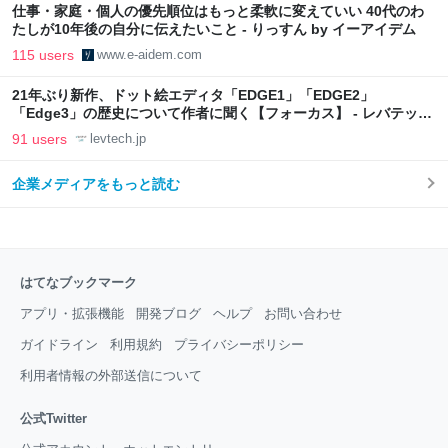
仕事・家庭・個人の優先順位はもっと柔軟に変えていい 40代のわ
たしが10年後の自分に伝えたいこと - りっすん by イーアイデム
115 users
www.e-aidem.com
21年ぶり新作、ドット絵エディタ「EDGE1」「EDGE2」
「Edge3」の歴史について作者に聞く【フォーカス】 - レバテック
LAB
91 users
levtech.jp
企業メディアをもっと読む
はてなブックマーク
アプリ・拡張機能
開発ブログ
ヘルプ
お問い合わせ
ガイドライン
利用規約
プライバシーポリシー
利用者情報の外部送信について
公式Twitter