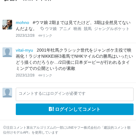
mohno
#ウマ娘 2期までは見てたけど、3期は全然見てない
んだよな。
ウマ娘
アニメ
映画
競馬
ジャングルポケット
2023/12/28
リンク
vital-myu
2001年牡馬クラシック世代をジャンポケ主役で映
画化！ラジオNIKKEI杯3着馬でNHKマイルCの勝馬はいったい
どう描くのだろうか…/2日後に日本ダービーが行われるタイ
ミングでの公開というのが素敵
2023/12/28
リンク
コメントするにはログインが必要です
ログインしてコメント
注目コメント算出アルゴリズムの一部にLINEヤフー株式会社の「建設的コメント順
位付けモデルAPI」を使用しています