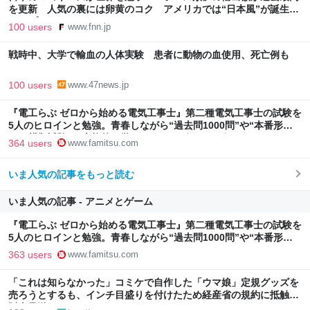
を更新 人気の裏には卵黄のコク アメリカでは“日本風”が誕生｜
FNNプライムオンライン
100 users
www.fnn.jp
戦時中、大学で輸血の人体実験 患者に動物の血使用、死亡例も
100 users
www.47news.jp
『電工らぶ ゼロから始める電気工事士』第二種電気工事士の試験を
5人のヒロインと勉強。青春しながら“過去問1000問”や“本番形式
CBT模擬試験”で本格的に学べるノベルゲーム | ゲーム・エンタメ
364 users
www.famitsu.com
最新情報のファミ通.com
いま人気の記事をもっと読む
いま人気の記事 - アニメとゲーム
『電工らぶ ゼロから始める電気工事士』第二種電気工事士の試験を
5人のヒロインと勉強。青春しながら“過去問1000問”や“本番形式
CBT模擬試験”で本格的に学べるノベルゲーム | ゲーム・エンタメ
363 users
www.famitsu.com
最新情報のファミ通.com
「これは知らなかった」コミケで自作した「ウマ娘」定規グッズを
売ろうとするも、インチ目盛りを付けたため経産省の規約に抵触、
販売見送りに