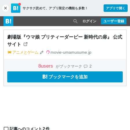
サクサク読めて、
アプリ限定の機能も多数！
アプリで開く
c
l
o
ログイン
ユーザー登録
s
e
劇場版『ウマ娘 プリティーダービー 新時代の扉』 公式
サイト
アニメとゲーム
movie-umamusume.jp
8
users
2
がブックマーク
ブックマークを追加
2
記事へのコメント
件