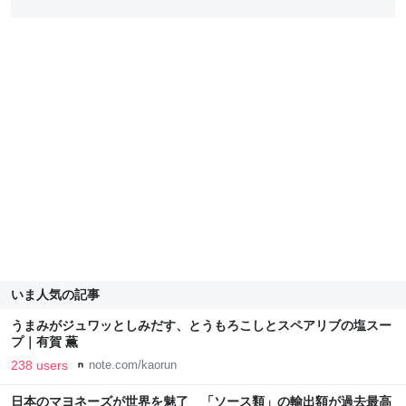
いま人気の記事
うまみがジュワッとしみだす、とうもろこしとスペアリブの塩スー
プ｜有賀 薫
238 users
note.com/kaorun
日本のマヨネーズが世界を魅了 「ソース類」の輸出額が過去最高