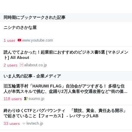
同時期にブックマークされた記事
ニシナのさかな屋
1 user
www.youtube.com
読んでてよかった！起業前におすすめのビジネス書5選 [マネジメン
ト] All About
2 users
allabout.co.jp
いま人気の記事 - 企業メディア
旧五輪選手村「HARUMI FLAG」自治会がアツすぎる！ 多様な住
人が本気スキルで挑む、盆踊り2万人集客や交通改善など“街の価値
向上”戦略 東京・中央区
118 users
suumo.jp
終わりゆくCTFとバグバウンティ 「競技、賞金、責任ある開示」
で起きていること【フォーカス】 - レバテックLAB
33 users
levtech.jp