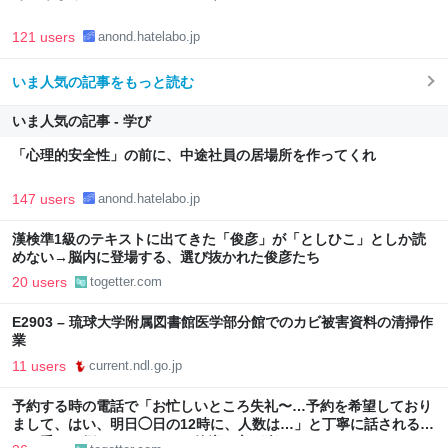
121 users
anond.hatelabo.jp
いま人気の記事をもっと読む
いま人気の記事 - 学び
「心理的安全性」の前に、中途社員の居場所を作ってくれ
147 users
anond.hatelabo.jp
漢検準1級のテキストに出てきた「俊彦」が「としひこ」としか読
めない→脳内に登場する、選び抜かれた俊彦たち
20 users
togetter.com
E2903 – 琉球大学附属図書館医学部分館でのカビ被害資料の清掃作
業
11 users
current.ndl.go.jp
予約する時の電話で「お忙しいところ失礼〜…予約を希望しており
まして、はい、明日◯日の12時に、人数は…」と丁寧に話されるよ
り、受ける側としてはもっと簡潔な方が楽なんだよな