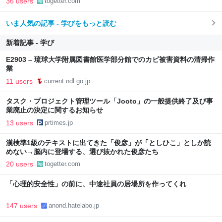
36 users
togetter.com
いま人気の記事 - 学びをもっと読む
新着記事 - 学び
E2903 – 琉球大学附属図書館医学部分館でのカビ被害資料の清掃作
業
11 users
current.ndl.go.jp
タスク・プロジェクト管理ツール「Jooto」の一般提供終了及び事
業廃止の決定に関するお知らせ
13 users
prtimes.jp
漢検準1級のテキストに出てきた「俊彦」が「としひこ」としか読
めない→脳内に登場する、選び抜かれた俊彦たち
20 users
togetter.com
「心理的安全性」の前に、中途社員の居場所を作ってくれ
147 users
anond.hatelabo.jp