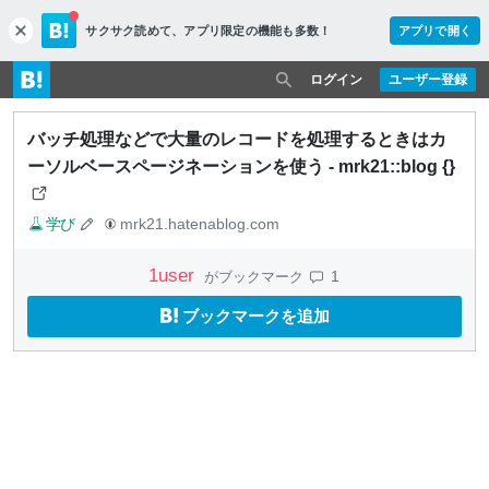
サクサク読めて、
アプリ限定の機能も多数！
アプリで開く
c
l
o
ログイン
ユーザー登録
s
e
バッチ処理などで大量のレコードを処理するときはカ
ーソルベースページネーションを使う - mrk21::blog {}
学び
mrk21.hatenablog.com
1
user
1
がブックマーク
ブックマークを追加