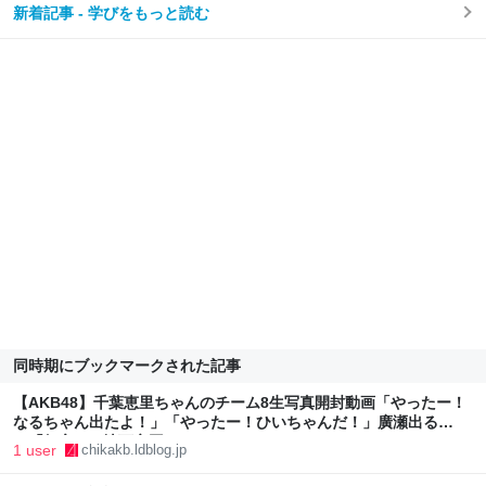
新着記事 - 学びをもっと読む
同時期にブックマークされた記事
【AKB48】千葉恵里ちゃんのチーム8生写真開封動画「やったー！
なるちゃん出たよ！」「やったー！ひいちゃんだ！」廣瀬出る
→「無言」 : 地下帝国-AKB48まとめ
1 user
chikakb.ldblog.jp