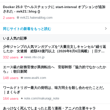
Docker 25.0 でヘルスチェックに start-interval オプションが追加
された - mrk21::blog {}
2 users
mrk21.hatenablog.com
同じサイトの新着をもっと読む
いま人気の記事
少年ジャンプの人気マンガグッズを“大量注文しキャンセル”繰り返
したか 女逮捕 総額43億円以上（2026年8月6日掲載）｜日テレ
NEWS NNN
332 users
news.ntv.co.jp
エース級の財務官僚が異例転出へ 官邸幹部「協力的でなかったか
ら」：朝日新聞
148 users
www.asahi.com
ワールドトリガー最大の発明は、味方同士を殺し合わせたことだ。
｜まくらぎ
164 users
note.com/makuragi_note
あっけなく死んでしまったと思う漫画・アニメの主要キャラ