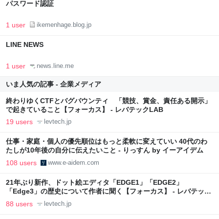
パスワード認証
1 user
ikemenhage.blog.jp
LINE NEWS
1 user
news.line.me
いま人気の記事 - 企業メディア
終わりゆくCTFとバグバウンティ 「競技、賞金、責任ある開示」
で起きていること【フォーカス】 - レバテックLAB
19 users
levtech.jp
仕事・家庭・個人の優先順位はもっと柔軟に変えていい 40代のわ
たしが10年後の自分に伝えたいこと - りっすん by イーアイデム
108 users
www.e-aidem.com
21年ぶり新作、ドット絵エディタ「EDGE1」「EDGE2」
「Edge3」の歴史について作者に聞く【フォーカス】 - レバテック
LAB
88 users
levtech.jp