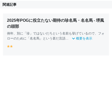
関連記事
2025年POGに役立たない期待の珍名馬・名名馬 - 堺風
の頭部
例年、別に「珍」ではないだろという名前も挙げているので、フォ
ローのために「名名馬」という甚だ言語...
概要を表示
y
y
e
e
ll
ll
o
o
w
w