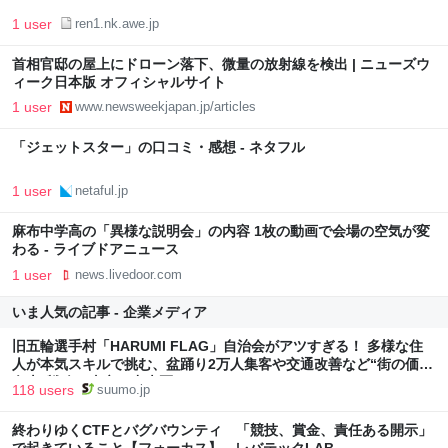
1 user
ren1.nk.awe.jp
首相官邸の屋上にドローン落下、微量の放射線を検出 | ニューズウ
ィーク日本版 オフィシャルサイト
1 user
www.newsweekjapan.jp/articles
「ジェットスター」の口コミ・感想 - ネタフル
1 user
netaful.jp
麻布中学高の「異様な説明会」の内容 1枚の動画で会場の空気が変
わる - ライブドアニュース
1 user
news.livedoor.com
いま人気の記事 - 企業メディア
旧五輪選手村「HARUMI FLAG」自治会がアツすぎる！ 多様な住
人が本気スキルで挑む、盆踊り2万人集客や交通改善など“街の価値
向上”戦略 東京・中央区
118 users
suumo.jp
終わりゆくCTFとバグバウンティ 「競技、賞金、責任ある開示」