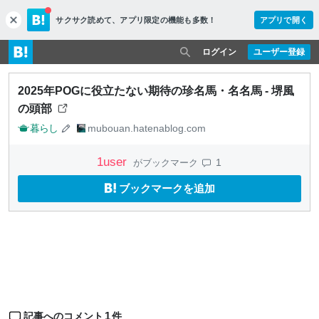
サクサク読めて、
アプリ限定の機能も多数！
アプリで開く
c
l
o
ログイン
ユーザー登録
s
e
2025年POGに役立たない期待の珍名馬・名名馬 - 堺風
の頭部
暮らし
mubouan.hatenablog.com
1
user
1
がブックマーク
ブックマークを追加
1
記事へのコメント
件