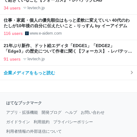
で起きていること【フォーカス】 - レバテックLAB
34 users
levtech.jp
仕事・家庭・個人の優先順位はもっと柔軟に変えていい 40代のわ
たしが10年後の自分に伝えたいこと - りっすん by イーアイデム
116 users
www.e-aidem.com
21年ぶり新作、ドット絵エディタ「EDGE1」「EDGE2」
「Edge3」の歴史について作者に聞く【フォーカス】 - レバテック
LAB
91 users
levtech.jp
企業メディアをもっと読む
はてなブックマーク
アプリ・拡張機能
開発ブログ
ヘルプ
お問い合わせ
ガイドライン
利用規約
プライバシーポリシー
利用者情報の外部送信について