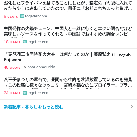
劣化したフライパンを捨てることにしたが、指定のゴミ袋に入れて
みたら少しはみ出していたので、息子に「お前これちょっと曲げら
れたりする?」と聞いたら、「余裕っしょ」
6 users
togetter.com
中国発祥の火鍋チェーン、中国人と一緒に行くとエグい調合だけど
美味しいソースを作ってくれる→中国語でおすすめの調合レシピが
リプ欄に集まる
18 users
togetter.com
「琵琶湖三市同時花火大会」は何だったのか｜藤原弘之 / Hiroyuki
Fujiwara
48 users
note.com/fuddy
八王子まつりの屋台で、昼間から生肉を常温放置しているのを発見
→この投稿に様々なツッコミ「宮崎地鶏なのにブロイラー、ブラジ
ル産では？」「写真に対して違和感」衛生状態も気になる
24 users
togetter.com
新着記事 - 暮らしをもっと読む