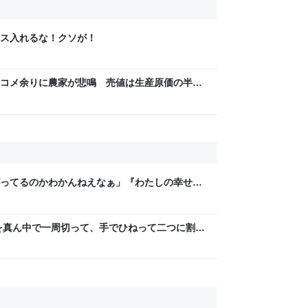
ス入れるな！クソが！
コメ余りに農家が悲鳴 売値は生産原価の半分
「今年でやめる」農家も｜FNNプライムオンラ
ってるのかわかんねえなぁ」『わたしの幸せな
レラストーリーが若者にヒットしているという
を真ん中で一周切って、手でひねって二つに割れ
ら、「あっ、これダメだ」となった→数々のア