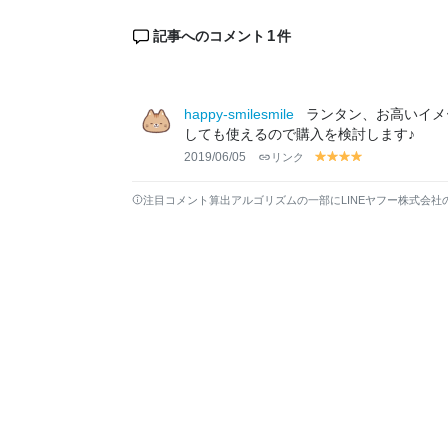
1
記事へのコメント
件
happy-smilesmile
ランタン、お高いイメ
しても使えるので購入を検討します♪
2019/06/05
リンク
y
y
y
y
el
el
el
el
lo
lo
lo
lo
注目コメント算出アルゴリズムの一部にLINEヤフー株式会社
w
w
w
w