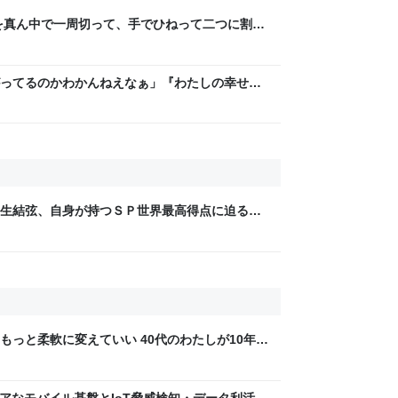
を真ん中で一周切って、手でひねって二つに割れ
ら、「あっ、これダメだ」となった→数々のア
ってるのかわかんねえなぁ」『わたしの幸せな
レラストーリーが若者にヒットしているという
ter: "#羽生結弦、自身が持つＳＰ世界最高得点に迫る１
1日 World Championships Boston｜
s://t.co/ObEA0lj9RZ @Dailymotion_JPさんか
もっと柔軟に変えていい 40代のわたしが10年後
ん by イーアイデム
 〜 セキュアなモバイル基盤とIoT脅威検知・データ利活用