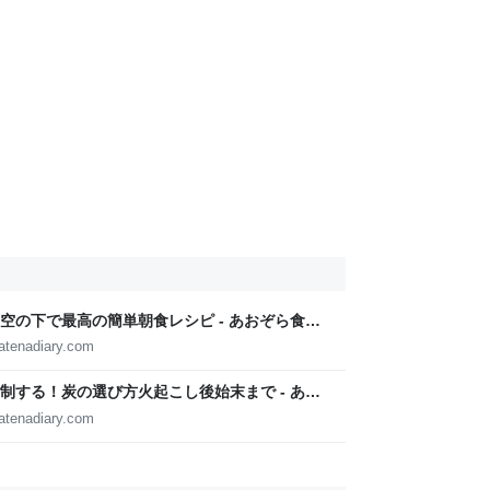
空の下で最高の簡単朝食レシピ - あおぞら食
hatenadiary.com
制する！炭の選び方火起こし後始末まで - あお
hatenadiary.com