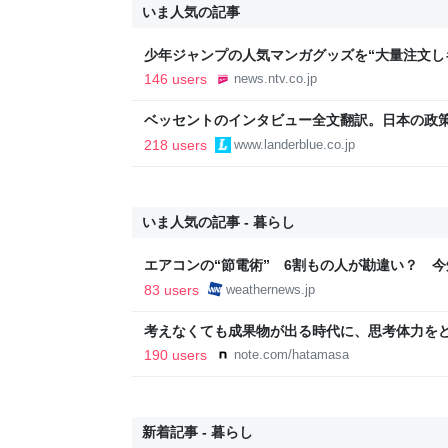
いま人気の記事
少年ジャンプの人気マンガグッズを“大量注文し
逮捕 総額43億円以上（2026年8月6日掲載）｜日
146 users
news.ntv.co.jp
ベッセントのインタビュー全文翻訳。日本の政
いる
218 users
www.landerblue.co.jp
いま人気の記事 - 暮らし
エアコンの“節電術” 6割もの人が勘違い？ 
法 - ウェザーニュース
83 users
weathernews.jp
考えなくても成果物が出る時代に、思考体力をどこ
190 users
note.com/hatamasa
新着記事 - 暮らし