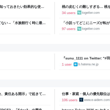
今知っておきたい効果的な使用
桃の皮むくの難しすぎる… 桃
ばいけるとのことでやってみた
34 users
togetter.com
ドバイスが寄せられる
てない→「水族館行く時に最
「小説ってどこにニーズが転が
結婚』のド直球ざまあ系シンデ
97 users
togetter.com
事実に考え込む
『sunu_1111 on Twit
１０.５６点で首位に（2016年03月3
1 user
b.hatena.ne.jp
SP） @sunu_1111 より - http
ら"』へのコメント
金、責任ある開示」で起きてい
仕事・家庭・個人の優先順位は
の自分に伝えたいこと - りっす
106 users
www.e-aidem.com
DGE2」「Edge3」の歴史に
Interop Tokyo 2026