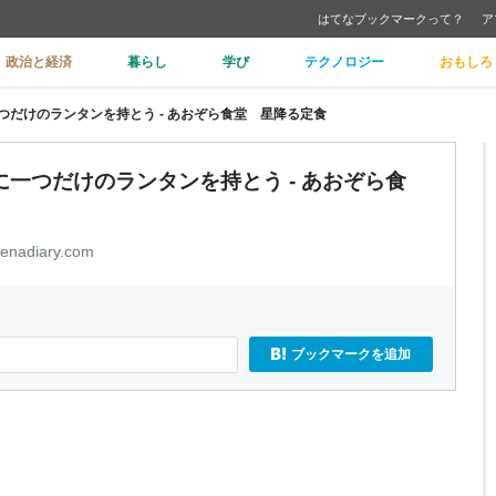
はてなブックマークって？
ア
政治と経済
暮らし
学び
テクノロジー
おもしろ
だけのランタンを持とう - あおぞら食堂 星降る定食
一つだけのランタンを持とう - あおぞら食
tenadiary.com
ブックマークを追加