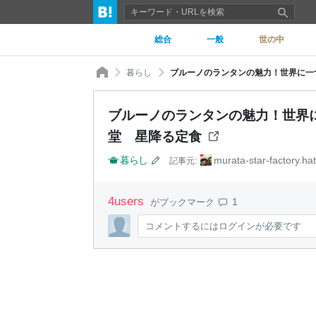
総合
一般
世の中
暮らし
ブルーノのランタンの魅力！世界に一つ
ブルーノのランタンの魅力！世界に
堂 星降る定食
暮らし
murata-star-factory.ha
記事元:
4
users
1
がブックマーク
コメントするにはログインが必要です