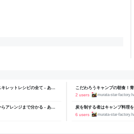
レットレシピの全て - あお
こだわろうキャンプの朝食！青
堂 星降る定食
2 users
murata-star-factory.
アレンジまで分かる - あお
炭を制する者はキャンプ料理を
ぞら食堂 星降る定食
6 users
murata-star-factory.