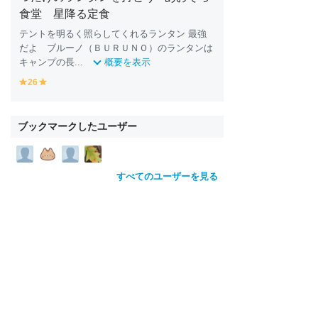
食堂 星降る定食
テントを明るく照らしてくれるランタン 最強
だよ ブルーノ（ＢＵＲＵＮＯ）のランタンは
キャンプの長...
概要を表示
26
y
y
e
e
ll
ll
o
o
ブックマークしたユーザー
w
w
すべてのユーザーを見る