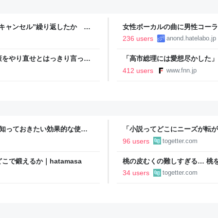
キャンセル”繰り返したか 女
女性ボーカルの曲に男性コーラ
テレNEWS NNN
236 users
anond.hatelabo.jp
策をやり直せとはっきり言って
「高市総理には愛想尽かした」
以下に…肥料代や燃料代は高騰
412 users
www.fnn.jp
イン
今知っておきたい効果的な使用
「小説ってどこにニーズが転が
結婚』のド直球ざまあ系シンデ
96 users
togetter.com
事実に考え込む
で鍛えるか｜hatamasa
桃の皮むくの難しすぎる… 桃
ばいけるとのことでやってみた
34 users
togetter.com
ドバイスが寄せられる