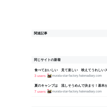
関連記事
同じサイトの新着
食べておいしい 見て楽しい 映えてうれしいスキ
ぞら食堂 星降る定食
3 users
murata-star-factory.hatenadiary.com
夏のキャンプは 流しそうめんで決まり！基本から
ぞら食堂 星降る定食
7 users
murata-star-factory.hatenadiary.com