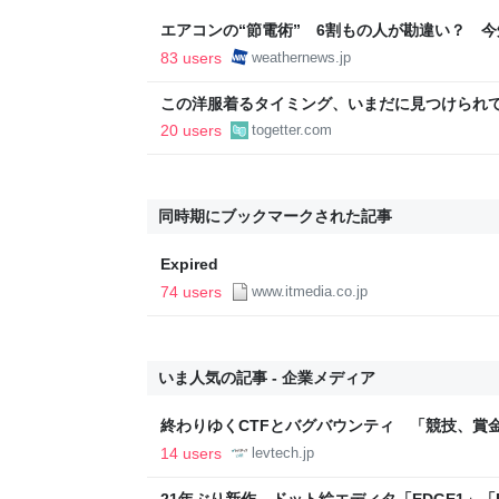
エアコンの“節電術” 6割もの人が勘違い？ 
法 - ウェザーニュース
83 users
weathernews.jp
この洋服着るタイミング、いまだに見つけられ
適」「これで…授業参観に出ました」
20 users
togetter.com
同時期にブックマークされた記事
Expired
74 users
www.itmedia.co.jp
いま人気の記事 - 企業メディア
終わりゆくCTFとバグバウンティ 「競技、賞
ること【フォーカス】 - レバテックLAB
14 users
levtech.jp
21年ぶり新作、ドット絵エディタ「EDGE1」「E