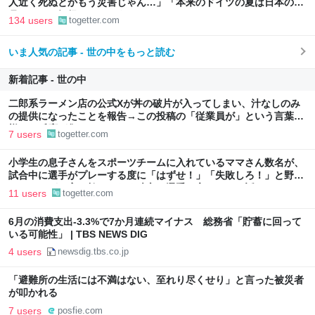
人近く死ぬとかもう災害じゃん…」「本来のドイツの夏は日本の10
月ぐらいの気候やからねえ」
134 users
togetter.com
いま人気の記事 - 世の中をもっと読む
新着記事 - 世の中
二郎系ラーメン店の公式Xが丼の破片が入ってしまい、汁なしのみ
の提供になったことを報告→この投稿の「従業員が」という言葉に
様々な反応が集まる
7 users
togetter.com
小学生の息子さんをスポーツチームに入れているママさん数名が、
試合中に選手がプレーする度に「はずせ！」「失敗しろ！」と野次
っていたが、実は敵ではなく味方の選手に言っていた話
11 users
togetter.com
6月の消費支出-3.3%で7か月連続マイナス 総務省「貯蓄に回って
いる可能性」 | TBS NEWS DIG
4 users
newsdig.tbs.co.jp
「避難所の生活には不満はない、至れり尽くせり」と言った被災者
が叩かれる
7 users
posfie.com