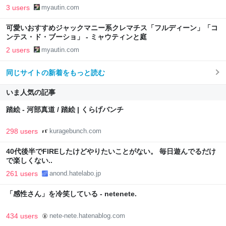
3 users
myautin.com
可愛いおすすめジャックマニー系クレマチス「フルディーン」「コ
ンテス・ド・ブーショ」 - ミャウティンと庭
2 users
myautin.com
同じサイトの新着をもっと読む
いま人気の記事
踏絵 - 河部真道 / 踏絵 | くらげバンチ
298 users
kuragebunch.com
40代後半でFIREしたけどやりたいことがない。 毎日遊んでるだけ
で楽しくない..
261 users
anond.hatelabo.jp
「感性さん」を冷笑している - netenete.
434 users
nete-nete.hatenablog.com