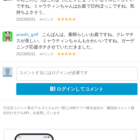
ですね。ミャウティンちゃんはお庭で日向ぼっこですね。気
持ちよさそう。
2023/05/31
リンク
y
y
y
y
y
el
el
el
el
el
lo
lo
lo
lo
lo
arashi_golf
こんばんは。素晴らしいお庭ですね。クレマチ
w
w
w
w
w
スが美しい。ミャウティンちゃんもかわいいですね。ガーデ
ニング応援ポチさせていただきました。
2023/05/31
リンク
y
y
y
y
y
el
el
el
el
el
lo
lo
lo
lo
lo
コメントするにはログインが必要です
w
w
w
w
w
ログインしてコメント
注目コメント算出アルゴリズムの一部にLINEヤフー株式会社の「建設的コメント順
位付けモデルAPI」を使用しています