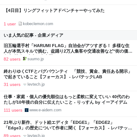
コメント』へのコメント』へのコメント』へのコメント』へのコメ
ント
【4日目】リングフィットアドベンチャーやってみた
1 user
kobeclemon.com
いま人気の記事 - 企業メディア
旧五輪選手村「HARUMI FLAG」自治会がアツすぎる！ 多様な住
人が本気スキルで挑む、盆踊り2万人集客や交通改善など“街の価値
向上”戦略 東京・中央区
82 users
suumo.jp
終わりゆくCTFとバグバウンティ 「競技、賞金、責任ある開示」
で起きていること【フォーカス】 - レバテックLAB
31 users
levtech.jp
仕事・家庭・個人の優先順位はもっと柔軟に変えていい 40代のわ
たしが10年後の自分に伝えたいこと - りっすん by イーアイデム
111 users
www.e-aidem.com
21年ぶり新作、ドット絵エディタ「EDGE1」「EDGE2」
「Edge3」の歴史について作者に聞く【フォーカス】 - レバテック
LAB
89 users
levtech.jp