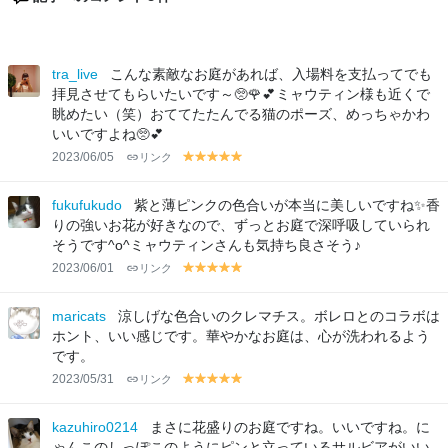
tra_live
こんな素敵なお庭があれば、入場料を支払ってでも
拝見させてもらいたいです～🥺🌹💕ミャウティン様も近くで
眺めたい（笑）おててたたんでる猫のポーズ、めっちゃかわ
いいですよね🥺💕
2023/06/05
リンク
y
y
y
y
y
el
el
el
el
el
lo
lo
lo
lo
lo
fukufukudo
紫と薄ピンクの色合いが本当に美しいですね✨香
w
w
w
w
w
りの強いお花が好きなので、ずっとお庭で深呼吸していられ
そうです^o^ミャウティンさんも気持ち良さそう♪
2023/06/01
リンク
y
y
y
y
y
el
el
el
el
el
lo
lo
lo
lo
lo
maricats
涼しげな色合いのクレマチス。ボレロとのコラボは
w
w
w
w
w
ホント、いい感じです。華やかなお庭は、心が洗われるよう
です。
2023/05/31
リンク
y
y
y
y
y
el
el
el
el
el
lo
lo
lo
lo
lo
kazuhiro0214
まさに花盛りのお庭ですね。いいですね。に
w
w
w
w
w
ゃんこのしっぽこのようにピンと立っているサルビアがいい