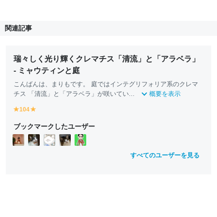
関連記事
瑞々しく光り輝くクレマチス「清流」と「アラベラ」
- ミャウティンと庭
こんばんは、まりもです。 庭ではインテグリフォリア系のクレマ
チス 「清流」と「アラベラ」が咲いてい...
概要を表示
104
y
y
e
e
ブックマークしたユーザー
ll
ll
o
o
w
w
すべてのユーザーを見る