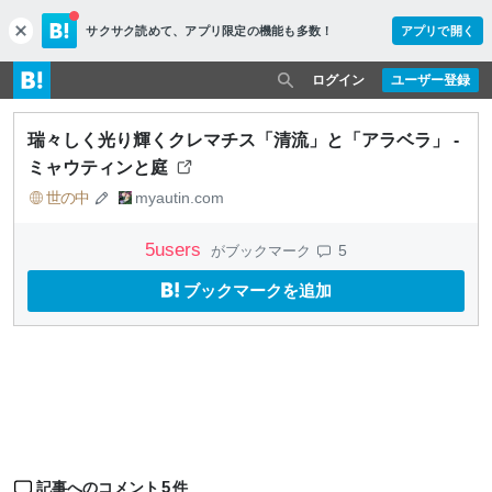
サクサク読めて、
アプリ限定の機能も多数！
アプリで開く
c
l
o
ログイン
ユーザー登録
s
e
瑞々しく光り輝くクレマチス「清流」と「アラベラ」 -
ミャウティンと庭
世の中
myautin.com
5
users
5
がブックマーク
ブックマークを追加
5
記事へのコメント
件