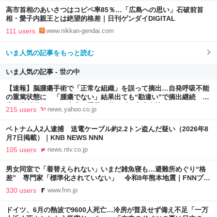
高市首相のあいさつはコピペ率85％…「広島への思い」石破前首
相・愛子内親王とは絶望的格差｜日刊ゲンダイDIGITAL
111 users
www.nikkan-gendai.com
いま人気の記事をもっと読む
いま人気の記事 - 世の中
【速報】脳腫瘍手術で「正常な組織」を誤って摘出…自発呼吸不能
の重篤状態に 「腫瘍でない」結果出ても“勘違い”で摘出継続 通
常の生活送っていた患者が手足も動かず 京大病院（MBSニュー
215 users
news.yahoo.co.jp
ス） - Yahoo!ニュース
ベトナム人2人逮捕 送電ケーブル約2.2トン盗んだ疑い（2026年8
月7日掲載）｜KNB NEWS NNN
105 users
news.ntv.co.jp
男女同室で「着替えられない」いまだ雑魚寝も…避難所めぐり“格
差” 専門家「標準化されていない」 令和8年熊本地震｜FNNプラ
イムオンライン
330 users
www.fnn.jp
ドイツ、6月の熱波で9600人死亡…冷房が普及せず備え不足「一万