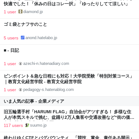
快適でした！「休みの日はコレ一択」「ゆったりしてて涼しい」
1 user
diamond.jp
ゴミ袋とナフサのこと
5 users
anond.hatelabo.jp
■ - 日記
1 user
azechi-n.hatenadiary.com
ピンポイント＆急な日程にも対応！大学院受験「特別対策コース」
｜教育文化経営学院 - 教育文化経営学院
1 user
pedagogy-s.hatenablog.com
いま人気の記事 - 企業メディア
旧五輪選手村「HARUMI FLAG」自治会がアツすぎる！ 多様な住
人が本気スキルで挑む、盆踊り2万人集客や交通改善など“街の価値
向上”戦略 東京・中央区
117 users
suumo.jp
終わりゆくCTFとバグバウンティ 「競技、賞金、責任ある開示」