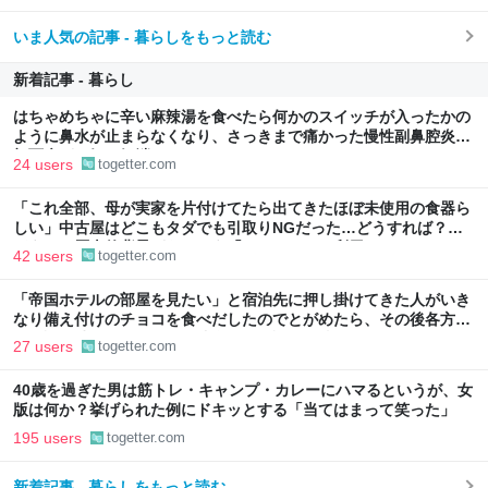
いま人気の記事 - 暮らしをもっと読む
新着記事 - 暮らし
はちゃめちゃに辛い麻辣湯を食べたら何かのスイッチが入ったかの
ように鼻水が止まらなくなり、さっきまで痛かった慢性副鼻腔炎の
顔面痛が一気に解消した
24 users
togetter.com
「これ全部、母が実家を片付けてたら出てきたほぼ未使用の食器ら
しい」中古屋はどこもタダでも引取りNGだった…どうすれば？→
どうやら歴史的背景がありそう「ジモティーを利用しては？」
42 users
togetter.com
「帝国ホテルの部屋を見たい」と宿泊先に押し掛けてきた人がいき
なり備え付けのチョコを食べだしたのでとがめたら、その後各方面
に呪詛を吐かれまくった→残念な体験談に同情集まる
27 users
togetter.com
40歳を過ぎた男は筋トレ・キャンプ・カレーにハマるというが、女
版は何か？挙げられた例にドキッとする「当てはまって笑った」
195 users
togetter.com
新着記事 - 暮らしをもっと読む