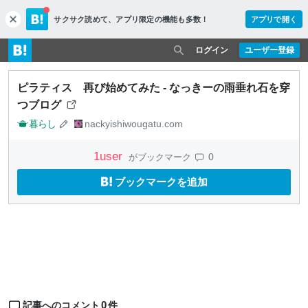
サクサク読めて、
アプリ限定の機能も多数！
アプリで開く
c
l
o
ログイン
ユーザー登録
s
e
ピラティス 再び始めてみた - なっきーの雨垂れ石を穿
つブログ
暮らし
nackyishiwougatu.com
1
user
0
がブックマーク
ブックマークを追加
0
記事へのコメント
件