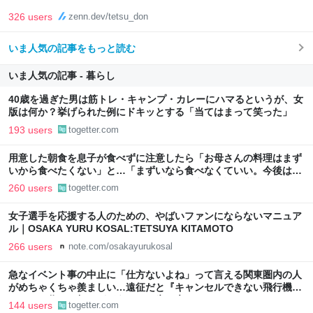
326 users
zenn.dev/tetsu_don
いま人気の記事をもっと読む
いま人気の記事 - 暮らし
40歳を過ぎた男は筋トレ・キャンプ・カレーにハマるというが、女
版は何か？挙げられた例にドキッとする「当てはまって笑った」
193 users
togetter.com
用意した朝食を息子が食べずに注意したら「お母さんの料理はまず
いから食べたくない」と…「まずいなら食べなくていい。今後は自
分で食事を用意しなさい。お金は渡す」と言った話が議論に
260 users
togetter.com
女子選手を応援する人のための、やばいファンにならないマニュア
ル｜OSAKA YURU KOSAL:TETSUYA KITAMOTO
266 users
note.com/osakayurukosal
急なイベント事の中止に「仕方ないよね」って言える関東圏内の人
がめちゃくちゃ羨ましい…遠征だと『キャンセルできない飛行機代
とホテル代』の怒りがどうしても先に来る
144 users
togetter.com