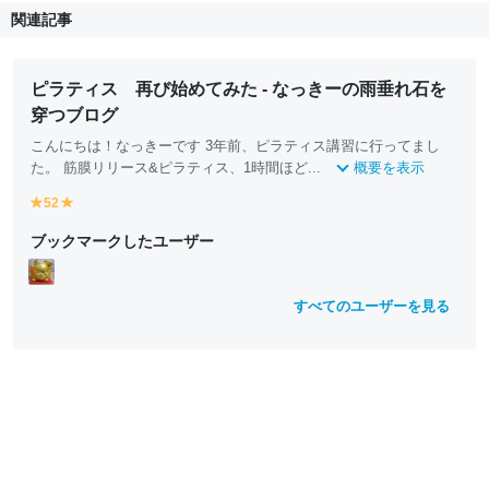
関連記事
ピラティス 再び始めてみた - なっきーの雨垂れ石を
穿つブログ
こんにちは！なっきーです 3年前、ピラティス講習に行ってまし
た。 筋膜リリース&ピラティス、1時間ほど...
概要を表示
52
y
y
e
e
ブックマークしたユーザー
ll
ll
o
o
w
w
すべてのユーザーを見る