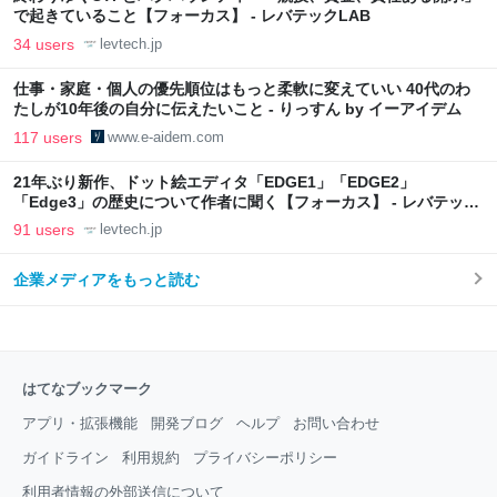
で起きていること【フォーカス】 - レバテックLAB
34 users
levtech.jp
仕事・家庭・個人の優先順位はもっと柔軟に変えていい 40代のわ
たしが10年後の自分に伝えたいこと - りっすん by イーアイデム
117 users
www.e-aidem.com
21年ぶり新作、ドット絵エディタ「EDGE1」「EDGE2」
「Edge3」の歴史について作者に聞く【フォーカス】 - レバテック
LAB
91 users
levtech.jp
企業メディアをもっと読む
はてなブックマーク
アプリ・拡張機能
開発ブログ
ヘルプ
お問い合わせ
ガイドライン
利用規約
プライバシーポリシー
利用者情報の外部送信について