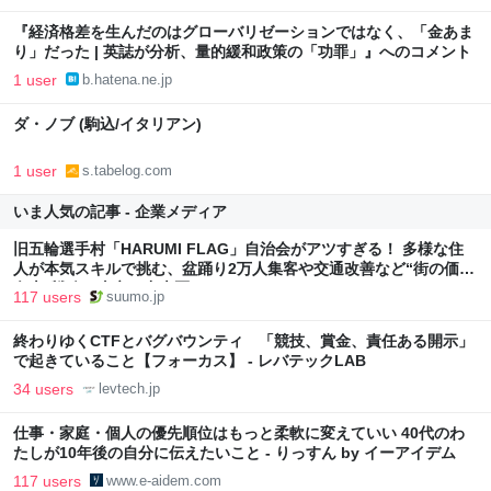
『経済格差を生んだのはグローバリゼーションではなく、「金あま
り」だった | 英誌が分析、量的緩和政策の「功罪」』へのコメント
1 user
b.hatena.ne.jp
ダ・ノブ (駒込/イタリアン)
1 user
s.tabelog.com
いま人気の記事 - 企業メディア
旧五輪選手村「HARUMI FLAG」自治会がアツすぎる！ 多様な住
人が本気スキルで挑む、盆踊り2万人集客や交通改善など“街の価値
向上”戦略 東京・中央区
117 users
suumo.jp
終わりゆくCTFとバグバウンティ 「競技、賞金、責任ある開示」
で起きていること【フォーカス】 - レバテックLAB
34 users
levtech.jp
仕事・家庭・個人の優先順位はもっと柔軟に変えていい 40代のわ
たしが10年後の自分に伝えたいこと - りっすん by イーアイデム
117 users
www.e-aidem.com