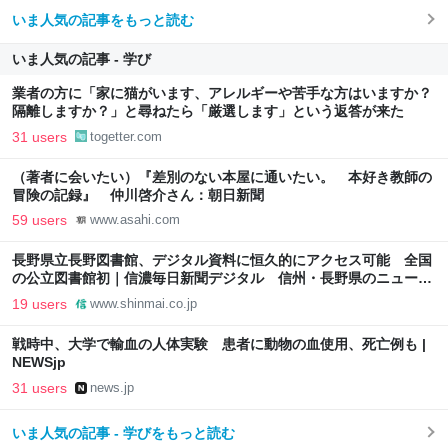
いま人気の記事をもっと読む
いま人気の記事 - 学び
業者の方に「家に猫がいます、アレルギーや苦手な方はいますか？
隔離しますか？」と尋ねたら「厳選します」という返答が来た
31 users
togetter.com
（著者に会いたい）『差別のない本屋に通いたい。 本好き教師の
冒険の記録』 仲川啓介さん：朝日新聞
59 users
www.asahi.com
長野県立長野図書館、デジタル資料に恒久的にアクセス可能 全国
の公立図書館初｜信濃毎日新聞デジタル 信州・長野県のニュース
サイト
19 users
www.shinmai.co.jp
戦時中、大学で輸血の人体実験 患者に動物の血使用、死亡例も |
NEWSjp
31 users
news.jp
いま人気の記事 - 学びをもっと読む