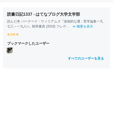
読書日記1337 - はてなブログ大学文学部
読んだ
本
バーナード・ウィリアムズ『道徳的な運：哲学論集一九
七三～一九八○』勁草書房 (2019) フレデ...
概要を表示
208
y
y
e
e
ブックマークしたユーザー
ll
ll
o
o
w
w
すべてのユーザーを見る