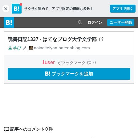
サクサク読めて、
アプリ限定の機能も多数！
アプリで開く
c
l
o
ログイン
ユーザー登録
s
e
読書日記1337 - はてなブログ大学文学部
学び
nainaiteiyan.hatenablog.com
1
user
0
がブックマーク
ブックマークを追加
0
記事へのコメント
件