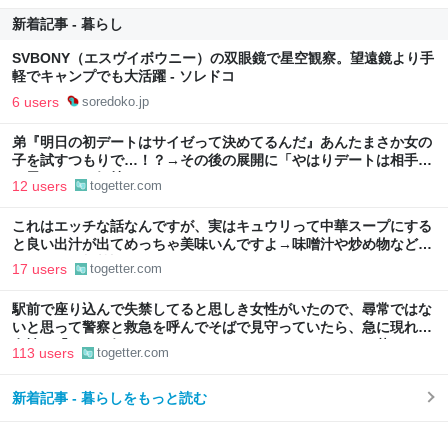
新着記事 - 暮らし
SVBONY（エスヴイボウニー）の双眼鏡で星空観察。望遠鏡より手
軽でキャンプでも大活躍 - ソレドコ
6 users
soredoko.jp
弟『明日の初デートはサイゼって決めてるんだ』あんたまさか女の
子を試すつもりで…！？→その後の展開に「やはりデートは相手へ
の思いやりの気持ち」
12 users
togetter.com
これはエッチな話なんですが、実はキュウリって中華スープにする
と良い出汁が出てめっちゃ美味いんですよ→味噌汁や炒め物など、
キュウリの加熱調理はいろいろある
17 users
togetter.com
駅前で座り込んで失禁してると思しき女性がいたので、尋常ではな
いと思って警察と救急を呼んでそばで見守っていたら、急に現れた
女性に「あなた何してるんですか！？」とスマホをはたき落とされ
113 users
togetter.com
た話
新着記事 - 暮らしをもっと読む