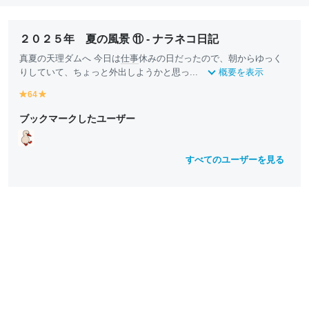
２０２５年 夏の風景 ⑪ - ナラネコ日記
真夏の天理ダムへ 今日は
仕事
休みの日だったので、朝からゆっく
りしていて、ちょっと外出しようかと思っ...
概要を表示
64
y
y
e
e
ブックマークしたユーザー
ll
ll
o
o
w
w
すべてのユーザーを見る