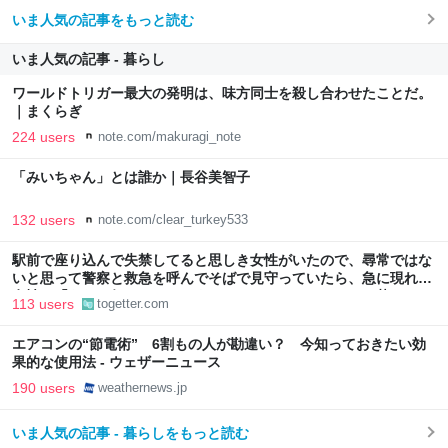
いま人気の記事をもっと読む
いま人気の記事 - 暮らし
ワールドトリガー最大の発明は、味方同士を殺し合わせたことだ。
｜まくらぎ
224 users
note.com/makuragi_note
「みいちゃん」とは誰か｜長谷美智子
132 users
note.com/clear_turkey533
駅前で座り込んで失禁してると思しき女性がいたので、尋常ではな
いと思って警察と救急を呼んでそばで見守っていたら、急に現れた
女性に「あなた何してるんですか！？」とスマホをはたき落とされ
113 users
togetter.com
た話
エアコンの“節電術” 6割もの人が勘違い？ 今知っておきたい効
果的な使用法 - ウェザーニュース
190 users
weathernews.jp
いま人気の記事 - 暮らしをもっと読む