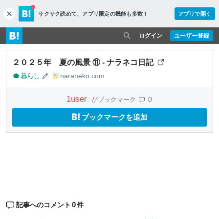
サクサク読めて、
アプリ限定の機能も多数！
アプリで開く
c
l
o
ログイン
ユーザー登録
s
e
２０２５年 夏の風景 ⑪ - ナラネコ日記
暮らし
naraneko.com
1
user
0
がブックマーク
ブックマークを追加
0
記事へのコメント
件