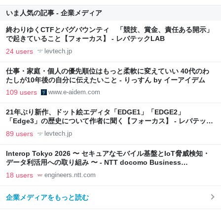
いま人気の記事 - 企業メディア
終わりゆくCTFとバグバウンティ 「競技、賞金、責任ある開示」
で起きていること【フォーカス】 - レバテックLAB
24 users
levtech.jp
仕事・家庭・個人の優先順位はもっと柔軟に変えていい 40代のわ
たしが10年後の自分に伝えたいこと - りっすん by イーアイデム
109 users
www.e-aidem.com
21年ぶり新作、ドット絵エディタ「EDGE1」「EDGE2」
「Edge3」の歴史について作者に聞く【フォーカス】 - レバテック
LAB
89 users
levtech.jp
Interop Tokyo 2026 〜 セキュアなモバイル基盤とIoT脅威検知・
データ利活用への取り組み 〜 - NTT docomo Business
Engineers' Blog
18 users
engineers.ntt.com
企業メディアをもっと読む