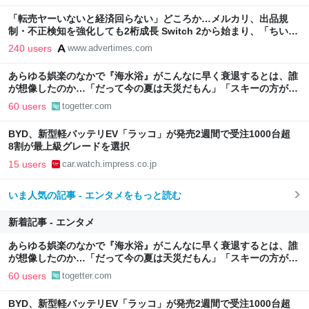
「転売ヤーいないと経済回らない」どころか…メルカリ、出品規
制・不正検知を強化しても2桁成長 Switch 2から始まり、「ちいか
わ」で極まった“転売対策の本気”
240 users
www.advertimes.com
あらゆる娯楽のなかで『海水浴』がこんなに早く衰退するとは、誰
が想像したのか…「だって今の夏は天災だもん」「スキーの方がヤ
バい」
60 users
togetter.com
BYD、新型軽バッテリEV「ラッコ」が発売2週間で受注1000台超
8割が最上級グレードを選択
15 users
car.watch.impress.co.jp
いま人気の記事 - エンタメをもっと読む
新着記事 - エンタメ
あらゆる娯楽のなかで『海水浴』がこんなに早く衰退するとは、誰
が想像したのか…「だって今の夏は天災だもん」「スキーの方がヤ
バい」
60 users
togetter.com
BYD、新型軽バッテリEV「ラッコ」が発売2週間で受注1000台超