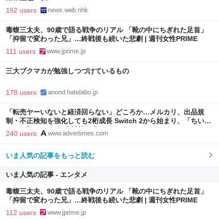
152 users
news.web.nhk
毒蝮三太夫、90歳で語る戦争のリアル 「靴の中にちぎれた足首」
「抑留で変わった兄」…終戦後も続いた悲劇 | 週刊女性PRIME
111 users
www.jprime.jp
三大ブクマカが勉強しつづけているもの
178 users
anond.hatelabo.jp
「転売ヤーいないと経済回らない」どころか…メルカリ、出品規
制・不正検知を強化しても2桁成長 Switch 2から始まり、「ちいか
わ」で極まった“転売対策の本気”
240 users
www.advertimes.com
いま人気の記事をもっと読む
いま人気の記事 - エンタメ
毒蝮三太夫、90歳で語る戦争のリアル 「靴の中にちぎれた足首」
「抑留で変わった兄」…終戦後も続いた悲劇 | 週刊女性PRIME
112 users
www.jprime.jp