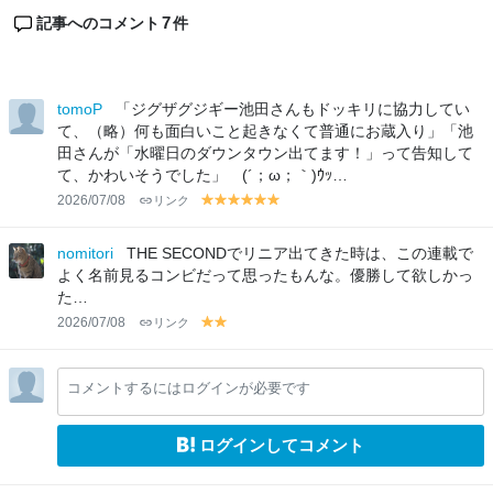
7
記事へのコメント
件
tomoP
「ジグザグジギー池田さんもドッキリに協力してい
て、（略）何も面白いこと起きなくて普通にお蔵入り」「池
田さんが「水曜日のダウンタウン出てます！」って告知して
て、かわいそうでした」 (´；ω；｀)ｳｯ…
2026/07/08
リンク
y
y
y
y
y
y
el
el
el
el
el
el
lo
lo
lo
lo
lo
lo
nomitori
THE SECONDでリニア出てきた時は、この連載で
w
w
w
w
w
w
よく名前見るコンビだって思ったもんな。優勝して欲しかっ
た…
2026/07/08
リンク
y
y
el
el
lo
lo
コメントするにはログインが必要です
w
w
ログインしてコメント