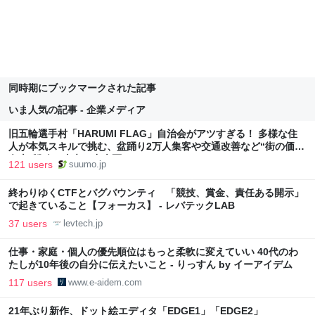
同時期にブックマークされた記事
いま人気の記事 - 企業メディア
旧五輪選手村「HARUMI FLAG」自治会がアツすぎる！ 多様な住
人が本気スキルで挑む、盆踊り2万人集客や交通改善など“街の価値
向上”戦略 東京・中央区
121 users
suumo.jp
終わりゆくCTFとバグバウンティ 「競技、賞金、責任ある開示」
で起きていること【フォーカス】 - レバテックLAB
37 users
levtech.jp
仕事・家庭・個人の優先順位はもっと柔軟に変えていい 40代のわ
たしが10年後の自分に伝えたいこと - りっすん by イーアイデム
117 users
www.e-aidem.com
21年ぶり新作、ドット絵エディタ「EDGE1」「EDGE2」