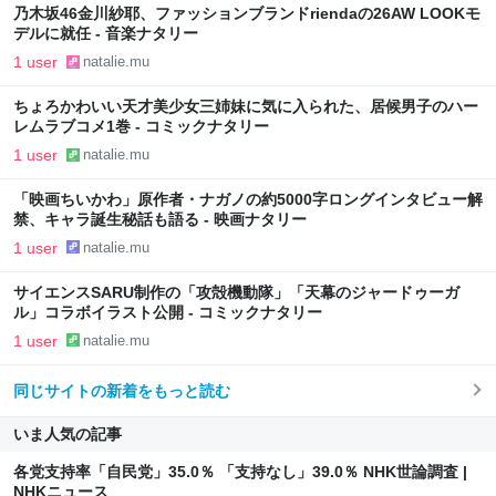
乃木坂46金川紗耶、ファッションブランドriendaの26AW LOOKモ
デルに就任 - 音楽ナタリー
1 user
natalie.mu
ちょろかわいい天才美少女三姉妹に気に入られた、居候男子のハー
レムラブコメ1巻 - コミックナタリー
1 user
natalie.mu
「映画ちいかわ」原作者・ナガノの約5000字ロングインタビュー解
禁、キャラ誕生秘話も語る - 映画ナタリー
1 user
natalie.mu
サイエンスSARU制作の「攻殻機動隊」「天幕のジャードゥーガ
ル」コラボイラスト公開 - コミックナタリー
1 user
natalie.mu
同じサイトの新着をもっと読む
いま人気の記事
各党支持率「自民党」35.0％ 「支持なし」39.0％ NHK世論調査 |
NHKニュース