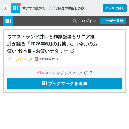
サクサク読めて、
アプリ限定の機能も多数！
アプリで開く
c
l
o
ログイン
ユーザー登録
s
e
ウエストランド井口と作家飯塚とリニア酒
井が語る「2026年6月のお笑い」 | 今月のお
笑い 49本目 - お笑いナタリー
エンタメ
natalie.mu
31
users
7
がブックマーク
ブックマークを追加