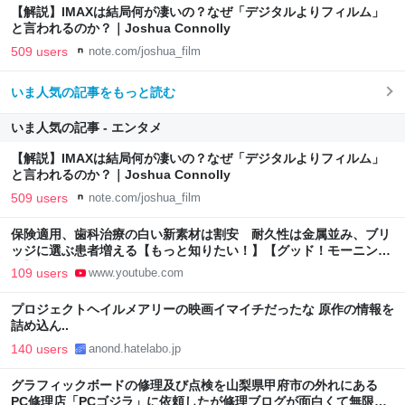
【解説】IMAXは結局何が凄いの？なぜ「デジタルよりフィルム」
と言われるのか？｜Joshua Connolly
509 users
note.com/joshua_film
いま人気の記事をもっと読む
いま人気の記事 - エンタメ
【解説】IMAXは結局何が凄いの？なぜ「デジタルよりフィルム」
と言われるのか？｜Joshua Connolly
509 users
note.com/joshua_film
保険適用、歯科治療の白い新素材は割安 耐久性は金属並み、ブリ
ッジに選ぶ患者増える【もっと知りたい！】【グッド！モーニン
グ】(2026年8月3日)
109 users
www.youtube.com
プロジェクトヘイルメアリーの映画イマイチだったな 原作の情報を
詰め込ん..
140 users
anond.hatelabo.jp
グラフィックボードの修理及び点検を山梨県甲府市の外れにある
PC修理店「PCゴジラ」に依頼したが修理ブログが面白くて無限に