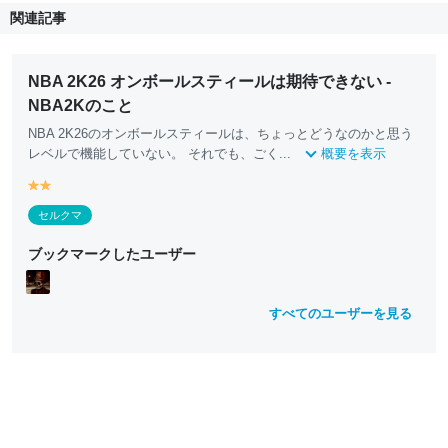
関連記事
NBA 2K26 オンボールスティールは期待できない -
NBA2Kのこと
NBA 2K26のオンボールスティールは、ちょっとどうなのかと思う
レベルで機能していない。 それでも、ごく...
概要を表示
y
y
e
e
セルクマ
ll
ll
o
o
ブックマークしたユーザー
w
w
すべてのユーザーを見る