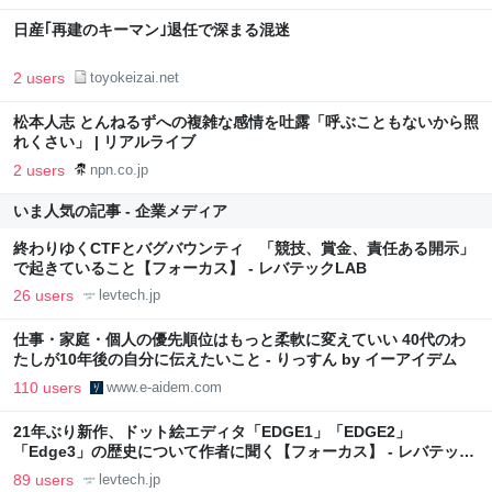
日産｢再建のキーマン｣退任で深まる混迷
2 users
toyokeizai.net
松本人志 とんねるずへの複雑な感情を吐露「呼ぶこともないから照
れくさい」 | リアルライブ
2 users
npn.co.jp
いま人気の記事 - 企業メディア
終わりゆくCTFとバグバウンティ 「競技、賞金、責任ある開示」
で起きていること【フォーカス】 - レバテックLAB
26 users
levtech.jp
仕事・家庭・個人の優先順位はもっと柔軟に変えていい 40代のわ
たしが10年後の自分に伝えたいこと - りっすん by イーアイデム
110 users
www.e-aidem.com
21年ぶり新作、ドット絵エディタ「EDGE1」「EDGE2」
「Edge3」の歴史について作者に聞く【フォーカス】 - レバテック
LAB
89 users
levtech.jp