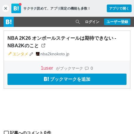
サクサク読めて、
アプリ限定の機能も多数！
アプリで開く
c
l
o
ログイン
ユーザー登録
s
e
NBA 2K26 オンボールスティールは期待できない -
NBA2Kのこと
エンタメ
nba2knokoto.jp
1
user
0
がブックマーク
ブックマークを追加
0
記事へのコメント
件