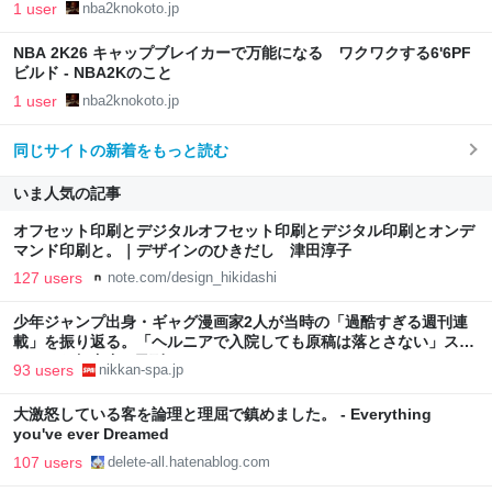
1 user
nba2knokoto.jp
NBA 2K26 キャップブレイカーで万能になる ワクワクする6'6PF
ビルド - NBA2Kのこと
1 user
nba2knokoto.jp
同じサイトの新着をもっと読む
いま人気の記事
オフセット印刷とデジタルオフセット印刷とデジタル印刷とオンデ
マンド印刷と。｜デザインのひきだし 津田淳子
127 users
note.com/design_hikidashi
少年ジャンプ出身・ギャグ漫画家2人が当時の「過酷すぎる週刊連
載」を振り返る。「ヘルニアで入院しても原稿は落とさない」スト
イックな舞台裏 | 日刊SPA!
93 users
nikkan-spa.jp
大激怒している客を論理と理屈で鎮めました。 - Everything
you've ever Dreamed
107 users
delete-all.hatenablog.com