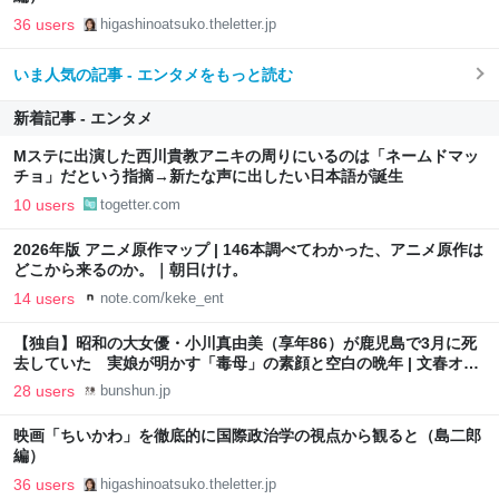
36 users
higashinoatsuko.theletter.jp
いま人気の記事 - エンタメをもっと読む
新着記事 - エンタメ
Mステに出演した西川貴教アニキの周りにいるのは「ネームドマッ
チョ」だという指摘→新たな声に出したい日本語が誕生
10 users
togetter.com
2026年版 アニメ原作マップ | 146本調べてわかった、アニメ原作は
どこから来るのか。｜朝日けけ。
14 users
note.com/keke_ent
【独自】昭和の大女優・小川真由美（享年86）が鹿児島で3月に死
去していた 実娘が明かす「毒母」の素顔と空白の晩年 | 文春オン
ライン
28 users
bunshun.jp
映画「ちいかわ」を徹底的に国際政治学の視点から観ると（島二郎
編）
36 users
higashinoatsuko.theletter.jp