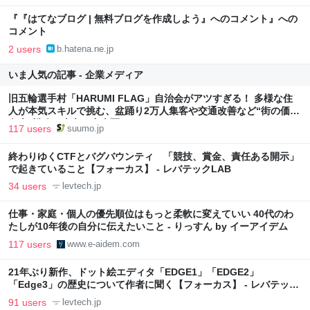
『『はてなブログ | 無料ブログを作成しよう』へのコメント』への
コメント
2 users
b.hatena.ne.jp
いま人気の記事 - 企業メディア
旧五輪選手村「HARUMI FLAG」自治会がアツすぎる！ 多様な住
人が本気スキルで挑む、盆踊り2万人集客や交通改善など“街の価値
向上”戦略 東京・中央区
117 users
suumo.jp
終わりゆくCTFとバグバウンティ 「競技、賞金、責任ある開示」
で起きていること【フォーカス】 - レバテックLAB
34 users
levtech.jp
仕事・家庭・個人の優先順位はもっと柔軟に変えていい 40代のわ
たしが10年後の自分に伝えたいこと - りっすん by イーアイデム
117 users
www.e-aidem.com
21年ぶり新作、ドット絵エディタ「EDGE1」「EDGE2」
「Edge3」の歴史について作者に聞く【フォーカス】 - レバテック
LAB
91 users
levtech.jp