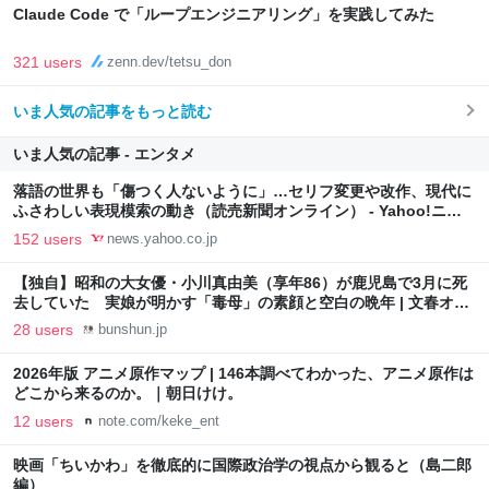
Claude Code で「ループエンジニアリング」を実践してみた
321 users
zenn.dev/tetsu_don
いま人気の記事をもっと読む
いま人気の記事 - エンタメ
落語の世界も「傷つく人ないように」…セリフ変更や改作、現代に
ふさわしい表現模索の動き（読売新聞オンライン） - Yahoo!ニュ
ース
152 users
news.yahoo.co.jp
【独自】昭和の大女優・小川真由美（享年86）が鹿児島で3月に死
去していた 実娘が明かす「毒母」の素顔と空白の晩年 | 文春オン
ライン
28 users
bunshun.jp
2026年版 アニメ原作マップ | 146本調べてわかった、アニメ原作は
どこから来るのか。｜朝日けけ。
12 users
note.com/keke_ent
映画「ちいかわ」を徹底的に国際政治学の視点から観ると（島二郎
編）