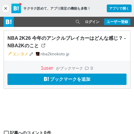
サクサク読めて、
アプリ限定の機能も多数！
アプリで開く
c
l
o
ログイン
ユーザー登録
s
e
NBA 2K26 今年のアンクルブレイカーはどんな感じ？ -
NBA2Kのこと
エンタメ
nba2knokoto.jp
1
user
0
がブックマーク
ブックマークを追加
0
記事へのコメント
件