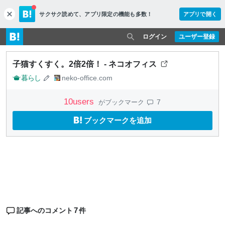
サクサク読めて、
アプリ限定の機能も多数！
アプリで開く
c
l
o
ログイン
ユーザー登録
s
e
子猫すくすく。2倍2倍！ - ネコオフィス
暮らし
neko-office.com
10
users
7
がブックマーク
ブックマークを追加
7
記事へのコメント
件