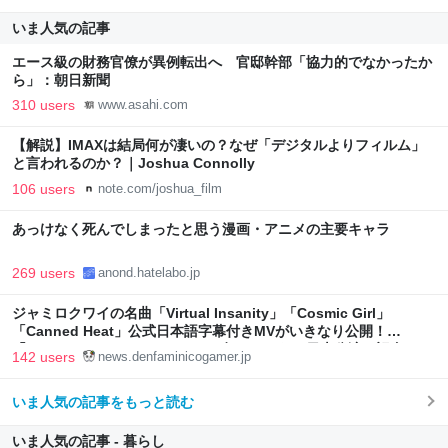
いま人気の記事
エース級の財務官僚が異例転出へ 官邸幹部「協力的でなかったか
ら」：朝日新聞
310 users
www.asahi.com
【解説】IMAXは結局何が凄いの？なぜ「デジタルよりフィルム」
と言われるのか？｜Joshua Connolly
106 users
note.com/joshua_film
あっけなく死んでしまったと思う漫画・アニメの主要キャラ
269 users
anond.hatelabo.jp
ジャミロクワイの名曲「Virtual Insanity」「Cosmic Girl」
「Canned Heat」公式日本語字幕付きMVがいきなり公開！
「SUMMER SONIC 2026」での9年ぶりとなる日本公演を記念して
142 users
news.denfaminicogamer.jp
いま人気の記事をもっと読む
いま人気の記事 - 暮らし