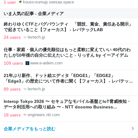
1 user
kouso-sumujy.seesaa.space
いま人気の記事 - 企業メディア
終わりゆくCTFとバグバウンティ 「競技、賞金、責任ある開示」
で起きていること【フォーカス】 - レバテックLAB
24 users
levtech.jp
仕事・家庭・個人の優先順位はもっと柔軟に変えていい 40代のわ
たしが10年後の自分に伝えたいこと - りっすん by イーアイデム
109 users
www.e-aidem.com
21年ぶり新作、ドット絵エディタ「EDGE1」「EDGE2」
「Edge3」の歴史について作者に聞く【フォーカス】 - レバテック
LAB
89 users
levtech.jp
Interop Tokyo 2026 〜 セキュアなモバイル基盤とIoT脅威検知・
データ利活用への取り組み 〜 - NTT docomo Business
Engineers' Blog
18 users
engineers.ntt.com
企業メディアをもっと読む