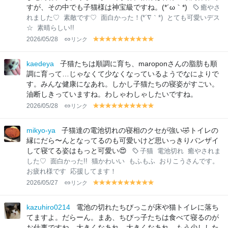
すが、その中でも子猫様は神宝級ですね。(*´ω｀*)
癒やさ
れました♡
素敵です♡
面白かった！(*´∇｀*)
とても可愛いデス
☆
素晴らしい!!
2026/05/28
リンク
y
y
y
y
y
y
y
y
y
y
el
el
el
el
el
el
el
el
el
el
lo
lo
lo
lo
lo
lo
lo
lo
lo
lo
kaedeya
子猫たちは順調に育ち、maroponさんの脂肪も順
w
w
w
w
w
w
w
w
w
w
調に育って…じゃなくて少なくなっているようでなによりで
す。みんな健康になあれ。しかし子猫たちの寝姿がすごい。
油断しきっていますね。わしゃわしゃしたいですね。
2026/05/28
リンク
y
y
y
y
y
y
y
y
y
y
el
el
el
el
el
el
el
el
el
el
lo
lo
lo
lo
lo
lo
lo
lo
lo
lo
mikyo-ya
子猫達の電池切れの寝相のクセが強い🤣トイレの
w
w
w
w
w
w
w
w
w
w
縁にだら〜んとなってるのも可愛いけど思いっきりバンザイ
して寝てる姿はもっと可愛い😍
子猫
電池切れ
癒やされま
した♡
面白かった!!
猫かわいい
もふもふ
おりこうさんです。
お疲れ様です
応援してます！
2026/05/27
リンク
y
y
y
y
y
y
y
y
y
y
el
el
el
el
el
el
el
el
el
el
lo
lo
lo
lo
lo
lo
lo
lo
lo
lo
kazuhiro0214
電池の切れたちびっこが床や猫トイレに落ち
w
w
w
w
w
w
w
w
w
w
てますよ。だらーん。まあ、ちびっ子たちは食べて寝るのが
お仕事ですね。大きくなあれ、大きくなあれ。もう少しした