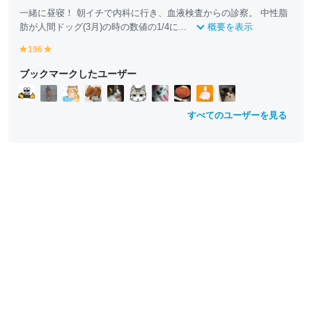
一緒に昼寝！ 朝イチで内科に行き、血液検査からの診察。 中性脂
肪が人間ドッグ(3月)の時の数値の1/4に...
概要を表示
196
y
y
e
e
ブックマークしたユーザー
ll
ll
o
o
w
w
すべてのユーザーを見る