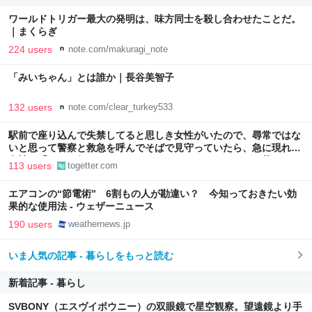
ワールドトリガー最大の発明は、味方同士を殺し合わせたことだ。
｜まくらぎ
224 users
note.com/makuragi_note
「みいちゃん」とは誰か｜長谷美智子
132 users
note.com/clear_turkey533
駅前で座り込んで失禁してると思しき女性がいたので、尋常ではな
いと思って警察と救急を呼んでそばで見守っていたら、急に現れた
女性に「あなた何してるんですか！？」とスマホをはたき落とされ
113 users
togetter.com
た話
エアコンの“節電術” 6割もの人が勘違い？ 今知っておきたい効
果的な使用法 - ウェザーニュース
190 users
weathernews.jp
いま人気の記事 - 暮らしをもっと読む
新着記事 - 暮らし
SVBONY（エスヴイボウニー）の双眼鏡で星空観察。望遠鏡より手