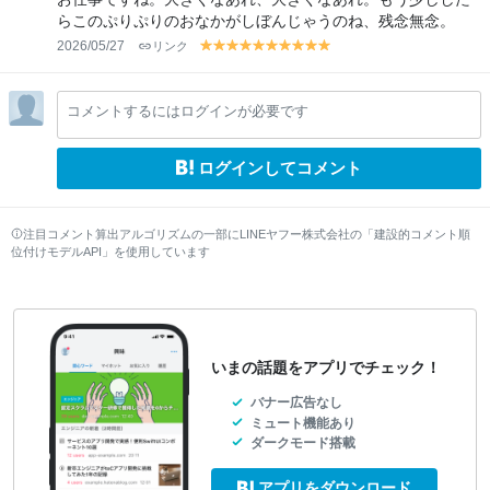
らこのぷりぷりのおなかがしぼんじゃうのね、残念無念。
2026/05/27
リンク
y
y
y
y
y
y
y
y
y
y
el
el
el
el
el
el
el
el
el
el
lo
lo
lo
lo
lo
lo
lo
lo
lo
lo
コメントするにはログインが必要です
w
w
w
w
w
w
w
w
w
w
ログインしてコメント
注目コメント算出アルゴリズムの一部にLINEヤフー株式会社の「建設的コメント順
位付けモデルAPI」を使用しています
いまの話題をアプリでチェック！
バナー広告なし
ミュート機能あり
ダークモード搭載
アプリをダウンロード