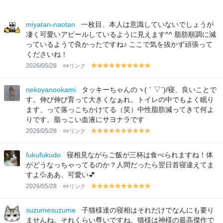
miyatan-naotan
一枚目、本人は意識していないでしょうが
凄く可愛いアピールしているように見えます^^ 脂肪順調に減
っているようで良かったですね♪ ここで気を抜かず頑張って
くださいね！
2026/05/28
リンク
y
y
y
y
y
y
y
y
y
y
el
el
el
el
el
el
el
el
el
el
lo
lo
lo
lo
lo
lo
lo
lo
lo
lo
nekoyanookami
タッキーちゃんのヽ(｀▽´)/寝、良いことで
w
w
w
w
w
w
w
w
w
w
す。伸び伸び育って大きくなぁれ。トイレの中でもよく眠り
ます、って落っこちかけてる（笑）中性脂肪減ってきて何よ
りです。脂っこい血液にサヨナラです
2026/05/28
リンク
y
y
y
y
y
y
y
y
y
y
el
el
el
el
el
el
el
el
el
el
lo
lo
lo
lo
lo
lo
lo
lo
lo
lo
fukufukudo
寝相見ながらご飯が三杯は食べられますね！体
w
w
w
w
w
w
w
w
w
w
がどうなっちゃってるのか？人間だったら翌日首寝違えてま
すよ💦ああ、可愛い💕
2026/05/28
リンク
y
y
y
y
y
y
y
y
y
y
el
el
el
el
el
el
el
el
el
el
lo
lo
lo
lo
lo
lo
lo
lo
lo
lo
suzumesuzume
子猫様達の寝相はそれだけでなんにも要り
w
w
w
w
w
w
w
w
w
w
ませんね。それくらい尊いですね。猫様は神様の最高傑作で