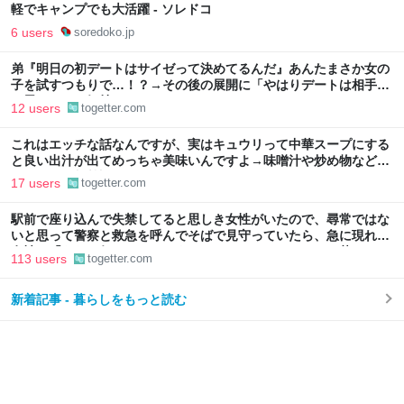
軽でキャンプでも大活躍 - ソレドコ
6 users
soredoko.jp
弟『明日の初デートはサイゼって決めてるんだ』あんたまさか女の
子を試すつもりで…！？→その後の展開に「やはりデートは相手へ
の思いやりの気持ち」
12 users
togetter.com
これはエッチな話なんですが、実はキュウリって中華スープにする
と良い出汁が出てめっちゃ美味いんですよ→味噌汁や炒め物など、
キュウリの加熱調理はいろいろある
17 users
togetter.com
駅前で座り込んで失禁してると思しき女性がいたので、尋常ではな
いと思って警察と救急を呼んでそばで見守っていたら、急に現れた
女性に「あなた何してるんですか！？」とスマホをはたき落とされ
113 users
togetter.com
た話
新着記事 - 暮らしをもっと読む