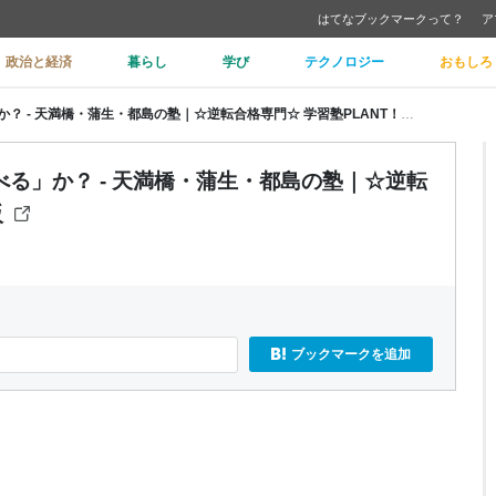
はてなブックマークって？
ア
政治と経済
暮らし
学び
テクノロジー
おもしろ
その答え、「見つける」か、「調べる」か？ - 天満橋・蒲生・都島の塾｜☆逆転合格専門☆ 学習塾PLANT！＠大阪
る」か？ - 天満橋・蒲生・都島の塾｜☆逆転
阪
ブックマークを追加