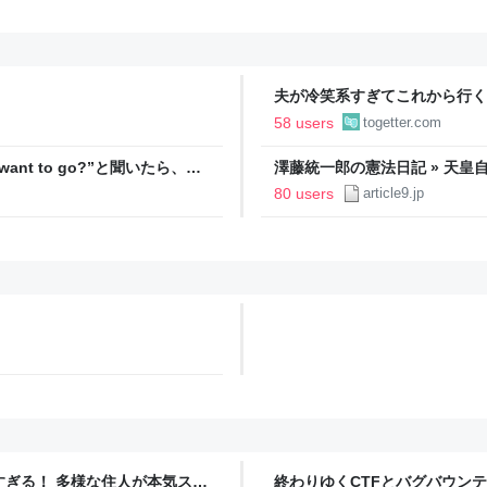
夫が冷笑系すぎてこれから行く
た「そんなこと言ったら彼自身
58 users
togetter.com
けじゃん」
ant to go?”と聞いたら、
澤藤統一郎の憲法日記 » 天
するのに数秒かかった」「こん
ついては、そういう文学方面は
80 users
article9.jp
出した記者の来歴
ツすぎる！ 多様な住人が本気スキ
終わりゆくCTFとバグバウン