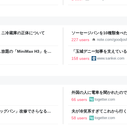
ミニ冷蔵庫の正体について
ソーセージパンを10種類食べ
227 users
note.com/goodjos
の「MiniMax H3」を徹
「玉城デニー知事を支えている
撤回求め抗議
158 users
www.sankei.com
外国の人に電車を聞かれたので“Whe
「私日本語わかりません」と言
66 users
togetter.com
なの言われたら暫く引きずるわ
ビッグバン」改修でさらなる探
夫が冷笑系すぎてこれから行く
た「そんなこと言ったら彼自身
58 users
togetter.com
けじゃん」