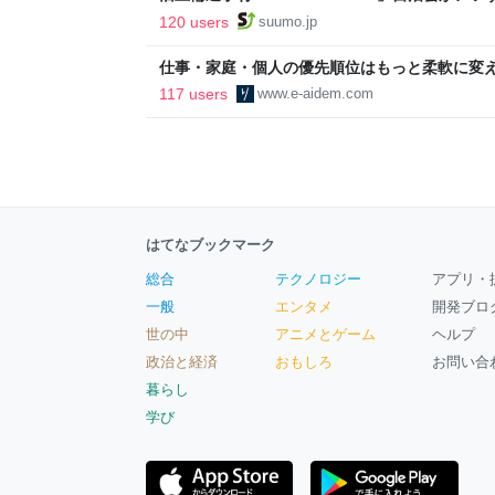
ルで挑む、盆踊り2万人集客や交通改善など“街
120 users
suumo.jp
区
仕事・家庭・個人の優先順位はもっと柔軟に変えて
後の自分に伝えたいこと - りっすん by イーア
117 users
www.e-aidem.com
はてなブックマーク
総合
テクノロジー
アプリ・
一般
エンタメ
開発ブロ
世の中
アニメとゲーム
ヘルプ
政治と経済
おもしろ
お問い合
暮らし
学び