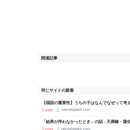
関連記事
同じサイトの新着
【国語の重要性】うちの子はなんでなぜって考えな
橋・蒲生・都島の塾｜☆逆転合格専門☆ 学習塾P
1 user
nemotoplant.com
「結果が伴わなかったとき」の話 - 天満橋・蒲
☆ 学習塾PLANT！＠大阪
1 user
nemotoplant.com