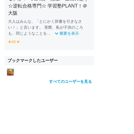
☆逆転合格専門☆ 学習塾PLANT！＠
大阪
大人はみんな、「とにかく辞書を引きなさ
い！」と言います。 実際、私が子供のころ
も、同じようなことを...
概要を表示
86
y
y
e
e
ll
ll
o
o
ブックマークしたユーザー
w
w
すべてのユーザーを見る