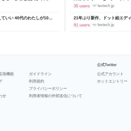
の価値向上”戦略 東京・中央
ること【フォーカス】 - レバテ
35 users
levtech.jp
いい 40代のわたしが10年
21年ぶり新作、ドット絵エディタ
イデム
ついて作者に聞く【フォーカス】
91 users
levtech.jp
公式Twitter
拡張機能
ガイドライン
公式アカウント
グ
利用規約
ホットエントリー
プライバシーポリシー
わせ
利用者情報の外部送信について