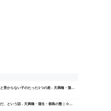
受からない子のたった1つの差 - 天満橋・蒲
 学習塾PLANT！＠大阪
だ、という話 - 天満橋・蒲生・都島の塾｜☆逆
！＠大阪