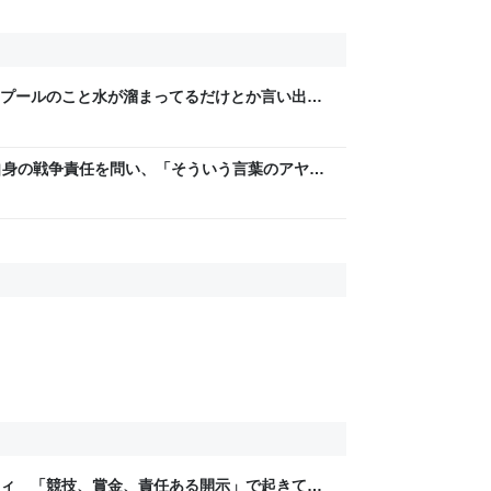
プールのこと水が溜まってるだけとか言い出し
も、素粒子が一時的に人の形にまとまってるだ
皇自身の戦争責任を問い、「そういう言葉のアヤに
あまり研究もしてない…」との「迷答」を引き
ティ 「競技、賞金、責任ある開示」で起きてい