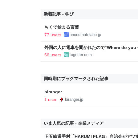
新着記事 - 学び
ちくで始まる言葉
77 users
anond.hatelabo.jp
外国の人に電車を聞かれたので“Where do you w
「私日本語わかりません」と言われた話「理解
66 users
togetter.com
なの言われたら暫く引きずるわ」
同時期にブックマークされた記事
biranger
1 user
biranger.jp
いま人気の記事 - 企業メディア
旧五輪選手村「HARUMI FLAG」自治会がア