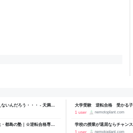
いんだろう・・・ - 天満
大学受験 逆転合格 受かる子と
LANT！＠大阪
生・都島の塾｜☆逆転合格専門☆
1 user
nemotoplant.com
生・都島の塾｜☆逆転合格専門
学校の授業が退屈ならチャンス
転合格専門☆ 学習塾PLANT
1 user
nemotoplant.com