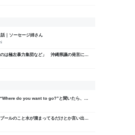
た話｜ソーセージ姉さん
hi
のは極左暴力集団など」 沖縄県議の発言に、
re do you want to go?”と聞いたら、
われた話「理解するのに数秒かかった」「こん
」
プールのこと水が溜まってるだけとか言い出し
も、素粒子が一時的に人の形にまとまってるだ