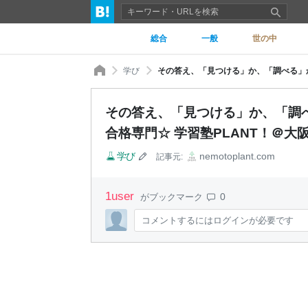
総合
一般
世の中
学び
その答え、「見つける」か、「調べ
合格専門☆ 学習塾PLANT！＠大
学び
nemotoplant.com
記事元:
1
user
0
がブックマーク
コメントするにはログインが必要です