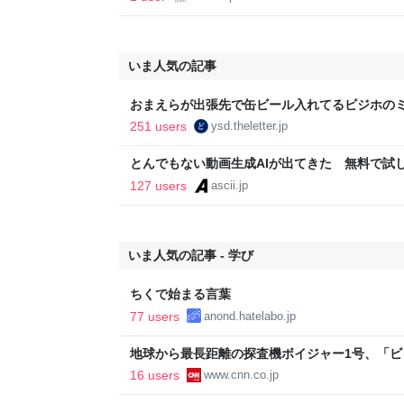
いま人気の記事
おまえらが出張先で缶ビール入れてるビジホの
251 users
ysd.theletter.jp
とんでもない動画生成AIが出てきた 無料で試し放題
底検証 (1/5)
127 users
ascii.jp
いま人気の記事 - 学び
ちくで始まる言葉
77 users
anond.hatelabo.jp
地球から最長距離の探査機ボイジャー1号、「
査継続目指す
16 users
www.cnn.co.jp