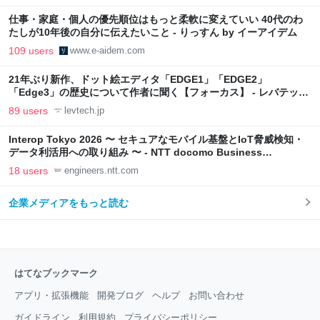
仕事・家庭・個人の優先順位はもっと柔軟に変えていい 40代のわ
たしが10年後の自分に伝えたいこと - りっすん by イーアイデム
109 users
www.e-aidem.com
21年ぶり新作、ドット絵エディタ「EDGE1」「EDGE2」
「Edge3」の歴史について作者に聞く【フォーカス】 - レバテック
LAB
89 users
levtech.jp
Interop Tokyo 2026 〜 セキュアなモバイル基盤とIoT脅威検知・
データ利活用への取り組み 〜 - NTT docomo Business
Engineers' Blog
18 users
engineers.ntt.com
企業メディアをもっと読む
はてなブックマーク
アプリ・拡張機能
開発ブログ
ヘルプ
お問い合わせ
ガイドライン
利用規約
プライバシーポリシー