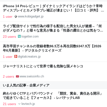
iPhone 14 Proレビュー｜ダイナミックアイランドはどうか？常時
ディスプレイとカメラ手ブレ補正が凄まじい！【口コミ・評判】 |
コビガジェライフ
1 user
www.kobigadget.jp
ライブ配信サイトで性行為の様子を配信した男女3人が逮捕→「何
がダメなの？」と様々な意見が集まる「性器の露出とかは気をつけ
てるみたい」
23 users
togetter.com
高市早苗チャンネルの登録者数86.5万＆再生回数6347.9万【2026
年6月最新】 - デジタルクリエイターズ
1 user
digitalcreators.jp
ジャーナリストにとって世界で最も危険な国メキシコ
2 users
www.swissinfo.ch
いま人気の記事 - 企業メディア
終わりゆくCTFとバグバウンティ 「競技、賞金、責任ある開示」
で起きていること【フォーカス】 - レバテックLAB
21 users
levtech.jp