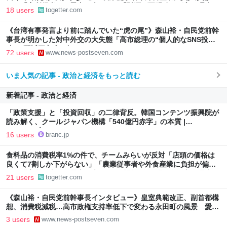
る」「高所得者ほど恩恵は大きい」「財源が不明確」が主な理由
18 users
togetter.com
《台湾有事発言より前に踏んでいた“虎の尾”》森山裕・自民党前幹
事長が明かした対中外交の大失態「高市総理の“個人的なSNS投
稿”が習近平主席を怒らせた」
72 users
www.news-postseven.com
いま人気の記事 - 政治と経済をもっと読む
新着記事 - 政治と経済
「政策支援」と「投資回収」の二律背反。韓国コンテンツ振興院が
読み解く、クールジャパン機構「540億円赤字」の本質 |
Branc（ブラン）-Brand New Creativity-
16 users
branc.jp
食料品の消費税率1%の件で、チームみらいが反対「店頭の価格は
良くて7割しか下がらない」「農業従事者や外食産業に負担が偏
る」「高所得者ほど恩恵は大きい」「財源が不明確」が主な理由
21 users
togetter.com
《森山裕・自民党前幹事長インタビュー》皇室典範改正、副首都構
想、消費税減税…高市政権支持率低下で変わる永田町の風景 愛子
さまの高い人気も反映か
3 users
www.news-postseven.com