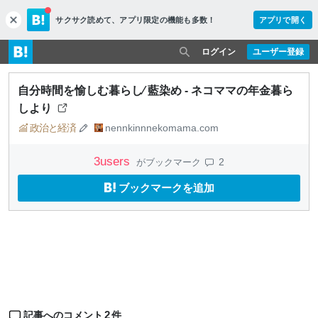
サクサク読めて、
アプリ限定の機能も多数！
アプリで開く
c
l
o
ログイン
ユーザー登録
s
e
自分時間を愉しむ暮らし∕ 藍染め - ネコママの年金暮ら
しより
政治と経済
nennkinnnekomama.com
3
users
2
がブックマーク
ブックマークを追加
2
記事へのコメント
件