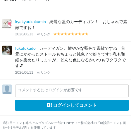
kyakyuukokumin
綺麗な藍のカーディガン！ おしゃれで素
敵ですね！
2026/06/13
リンク
y
y
y
y
y
y
y
y
y
y
el
el
el
el
el
el
el
el
el
el
lo
lo
lo
lo
lo
lo
lo
lo
lo
lo
fukufukudo
カーディガン、鮮やかな藍色で素敵ですね！首
w
w
w
w
w
w
w
w
w
w
元にかかったストールもちょっと鈍色？で好きです✨私も和
紙を染めたりしますが、どんな色になるかいつもワクワクで
す💕
2026/06/11
リンク
コメントするにはログインが必要です
ログインしてコメント
注目コメント算出アルゴリズムの一部にLINEヤフー株式会社の「建設的コメント順
位付けモデルAPI」を使用しています