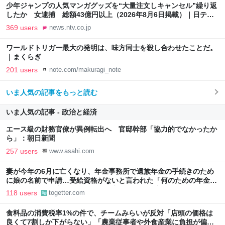
少年ジャンプの人気マンガグッズを“大量注文しキャンセル”繰り返
したか 女逮捕 総額43億円以上（2026年8月6日掲載）｜日テレ
NEWS NNN
369 users
news.ntv.co.jp
ワールドトリガー最大の発明は、味方同士を殺し合わせたことだ。
｜まくらぎ
201 users
note.com/makuragi_note
いま人気の記事をもっと読む
いま人気の記事 - 政治と経済
エース級の財務官僚が異例転出へ 官邸幹部「協力的でなかったか
ら」：朝日新聞
257 users
www.asahi.com
妻が今年の6月に亡くなり、年金事務所で遺族年金の手続きのため
に娘の名前で申請…受給資格がないと言われた「何のための年金な
のか」→貯金と考えるか？保険と考えるか？で違う
118 users
togetter.com
食料品の消費税率1%の件で、チームみらいが反対「店頭の価格は
良くて7割しか下がらない」「農業従事者や外食産業に負担が偏