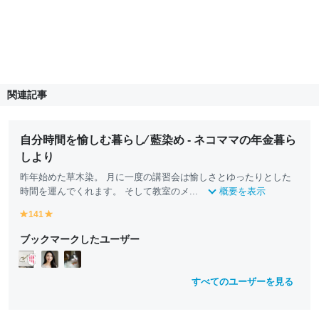
関連記事
自分時間を愉しむ暮らし∕ 藍染め - ネコママの年金暮ら
しより
昨年始めた草木染。 月に一度の講習会は愉しさとゆったりとした
時間を運んでくれます。 そして教室のメ...
概要を表示
141
y
y
e
e
ブックマークしたユーザー
ll
ll
o
o
w
w
すべてのユーザーを見る