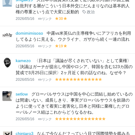
w
w
は批判する層がこういう日本外交にだんまりなのは基本的人
権の尊重という点で大変に反動的
政治
2026/05/16
リンク
30
y
y
el
el
lo
lo
domimimisoso
中露vs米英仏の主導権争いにアフリカを利用
w
w
してるように見える。ウクライナ、ガザから続く一連の流れ
2026/05/16
リンク
19
y
y
el
el
lo
lo
kamezo
〈日本は「議論が尽くされていない」として棄権〉
w
w
〈決議はガーナが提出し中国やロシア、韓国を含む123カ国の
賛成で3月25日に採択〉2ヶ月近く前の話なのね。なぜ今？
2026/05/16
リンク
y
y
y
y
y
y
y
y
y
y
y
y
y
el
el
el
el
el
el
el
el
el
el
el
el
el
lo
lo
lo
lo
lo
lo
lo
lo
lo
lo
lo
lo
lo
setlow
グローバルサウスは中国を中心に団結し始めているの
w
w
w
w
w
w
w
w
w
w
w
w
w
は間違いない。成長しきり、事実グローバルサウスを奴隷の
ように使ってきて着実に老害化し日本と同様に棄権したグロ
ーバルノース組はこれからどうなるかね。
2026/05/16
リンク
y
y
y
y
y
y
y
y
y
y
y
y
y
y
el
el
el
el
el
el
el
el
el
el
el
el
el
el
lo
lo
lo
lo
lo
lo
lo
lo
lo
lo
lo
lo
lo
lo
chintaro3
なんで今なんだ？っていう目で国際情勢を鑑みる