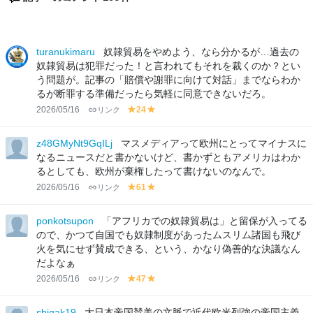
turanukimaru
奴隷貿易をやめよう、なら分かるが…過去の
奴隷貿易は犯罪だった！と言われてもそれを裁くのか？とい
う問題が。記事の「賠償や謝罪に向けて対話」までならわか
るが断罪する準備だったら気軽に同意できないだろ。
2026/05/16
リンク
24
y
y
el
el
lo
lo
z48GMyNt9GqILj
マスメディアって欧州にとってマイナスに
w
w
なるニュースだと書かないけど、書かずともアメリカはわか
るとしても、欧州が棄権したって書けないのなんで。
2026/05/16
リンク
61
y
y
el
el
lo
lo
ponkotsupon
「アフリカでの奴隷貿易は」と留保が入ってる
w
w
ので、かつて自国でも奴隷制度があったムスリム諸国も飛び
火を気にせず賛成できる、という、かなり偽善的な決議なん
だよなぁ
2026/05/16
リンク
47
y
y
el
el
lo
lo
shigak19
大日本帝国賛美の文脈で近代欧米列強の帝国主義