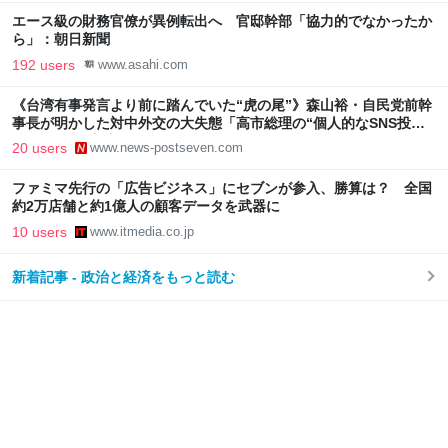
エース級の財務官僚が異例転出へ 官邸幹部「協力的でなかったか
ら」：朝日新聞
192 users
www.asahi.com
《台湾有事発言より前に踏んでいた“虎の尾”》森山裕・自民党前幹
事長が明かした対中外交の大失態「高市総理の“個人的なSNS投
稿”が習近平主席を怒らせた」
20 users
www.news-postseven.com
ファミマ先行の「広告ビジネス」にセブンが参入、勝算は？ 全国
約2万店舗と約1億人の顧客データを武器に
10 users
www.itmedia.co.jp
新着記事 - 政治と経済をもっと読む