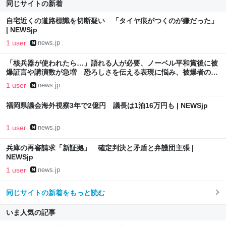
同じサイトの新着
自宅近くの道路標識を切断疑い 「タイヤ痕がつくのが嫌だった」
| NEWSjp
1 user
news.jp
「核兵器が使われたら…」語れる人が必要、ノーベル平和賞後に被
爆証言や講演数が急増 恐ろしさを伝える表現に悩み、被爆者の思
いをつなぐには | NEWSjp
1 user
news.jp
福岡県議会海外視察3年で2億円 議長は1泊16万円も | NEWSjp
1 user
news.jp
兵庫の再審請求「新証拠」 確定判決と矛盾と弁護団主張 |
NEWSjp
1 user
news.jp
同じサイトの新着をもっと読む
いま人気の記事