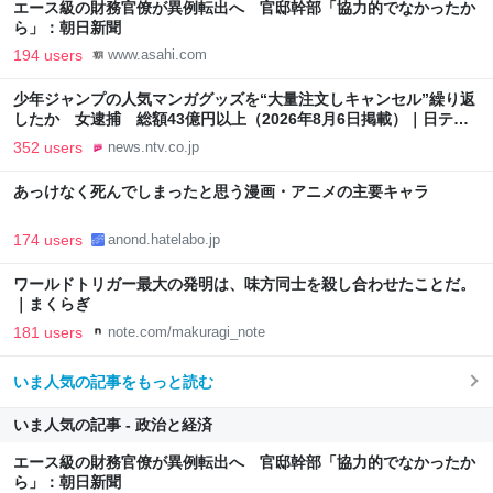
エース級の財務官僚が異例転出へ 官邸幹部「協力的でなかったか
ら」：朝日新聞
194 users
www.asahi.com
少年ジャンプの人気マンガグッズを“大量注文しキャンセル”繰り返
したか 女逮捕 総額43億円以上（2026年8月6日掲載）｜日テレ
NEWS NNN
352 users
news.ntv.co.jp
あっけなく死んでしまったと思う漫画・アニメの主要キャラ
174 users
anond.hatelabo.jp
ワールドトリガー最大の発明は、味方同士を殺し合わせたことだ。
｜まくらぎ
181 users
note.com/makuragi_note
いま人気の記事をもっと読む
いま人気の記事 - 政治と経済
エース級の財務官僚が異例転出へ 官邸幹部「協力的でなかったか
ら」：朝日新聞