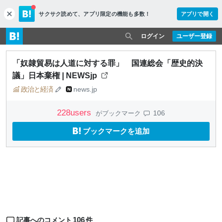
サクサク読めて、
アプリ限定の機能も多数！
アプリで開く
c
l
o
ログイン
ユーザー登録
s
e
「奴隷貿易は人道に対する罪」 国連総会「歴史的決
議」日本棄権 | NEWSjp
政治と経済
news.jp
228
users
106
がブックマーク
ブックマークを追加
106
記事へのコメント
件