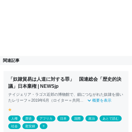
関連記事
「奴隷貿易は人道に対する罪」 国連総会「歴史的決
議」日本棄権 | NEWSjp
ナイジェリア・ラゴス近郊の博物館で、鎖につながれた奴隷を描い
たレリーフ＝2019年6月（ロイター＝共同...
概要を表示
y
e
人権
歴史
アフリカ
日本
国際
政治
あとで読む
ll
o
社会
慰安婦
!!
w