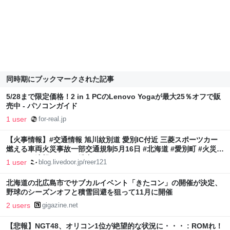
同時期にブックマークされた記事
5/28まで限定価格！2 in 1 PCのLenovo Yogaが最大25％オフで販
売中 - パソコンガイド
1 user
for-real.jp
【火事情報】#交通情報 旭川紋別道 愛別IC付近 三菱スポーツカー
燃える車両火災事故一部交通規制5月16日 #北海道 #愛別町 #火災 :
ニュース速報あれこれ総合
1 user
blog.livedoor.jp/reer121
北海道の北広島市でサブカルイベント「きたコン」の開催が決定、
野球のシーズンオフと積雪回避を狙って11月に開催
2 users
gigazine.net
【悲報】NGT48、オリコン1位が絶望的な状況に・・・ : ROMれ！