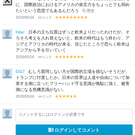
w
w
w
w
w
w
w
w
w
w
w
w
w
w
に、国際政治におけるアメリカの発言力をちょっとでも弱め
たいという思惑でもあるんだろう
歴史
2026/05/16
リンク
y
y
y
y
y
y
y
y
y
el
el
el
el
el
el
el
el
el
lo
lo
lo
lo
lo
lo
lo
lo
lo
hitac
日本の立ち位置はずっと欧米よりだったわけだが、そ
w
w
w
w
w
w
w
w
w
ろそろ考えを入れ替えないと。欧米の時代はもう終わり、ア
ジアとアフリカの時代が来る。信じたところで恐らく欧米は
アジアから手を引いていく
2026/05/16
リンク
y
y
y
y
y
y
y
y
el
el
el
el
el
el
el
el
lo
lo
lo
lo
lo
lo
lo
lo
Gl17
むしろ賛同しない方が国際的立場を損ないそうだが、
w
w
w
w
w
w
w
w
トランプに忖度したか。日本の官界は人道や自由について加
害する側に立ったフリーハンド守る意識が無駄に強く、被害
側になる危機意識がない。
2026/05/16
リンク
y
y
y
y
y
y
el
el
el
el
el
el
lo
lo
lo
lo
lo
lo
コメントするにはログインが必要です
w
w
w
w
w
w
ログインしてコメント