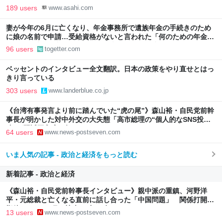
189 users
www.asahi.com
妻が今年の6月に亡くなり、年金事務所で遺族年金の手続きのため
に娘の名前で申請…受給資格がないと言われた「何のための年金な
のか」→貯金と考えるか？保険と考えるか？で違う
96 users
togetter.com
ベッセントのインタビュー全文翻訳。日本の政策をやり直せとはっ
きり言っている
303 users
www.landerblue.co.jp
《台湾有事発言より前に踏んでいた“虎の尾”》森山裕・自民党前幹
事長が明かした対中外交の大失態「高市総理の“個人的なSNS投
稿”が習近平主席を怒らせた」
64 users
www.news-postseven.com
いま人気の記事 - 政治と経済をもっと読む
新着記事 - 政治と経済
《森山裕・自民党前幹事長インタビュー》親中派の重鎮、河野洋
平・元総裁と亡くなる直前に話し合った「中国問題」 関係打開の
期待もあった6月の訪中は叶わず
13 users
www.news-postseven.com