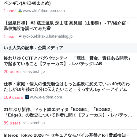
ペンギン(AKB48まとめ)
1 user
www.akb48rompen.com
【温泉日和】 #3 蔵王温泉 深山荘 高見屋（山形県） - TV紹介宿・
温泉施設を調べてみた🕵️
1 user
ryokou-kikaku.hatenablog.jp
いま人気の記事 - 企業メディア
終わりゆくCTFとバグバウンティ 「競技、賞金、責任ある開示」
で起きていること【フォーカス】 - レバテックLAB
20 users
levtech.jp
仕事・家庭・個人の優先順位はもっと柔軟に変えていい 40代のわ
たしが10年後の自分に伝えたいこと - りっすん by イーアイデム
109 users
www.e-aidem.com
21年ぶり新作、ドット絵エディタ「EDGE1」「EDGE2」
「Edge3」の歴史について作者に聞く【フォーカス】 - レバテック
LAB
89 users
levtech.jp
Interop Tokyo 2026 〜 セキュアなモバイル基盤とIoT脅威検知・