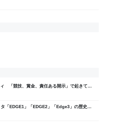
ティ 「競技、賞金、責任ある開示」で起きてい
ックLAB
「EDGE1」「EDGE2」「Edge3」の歴史に
 - レバテックLAB