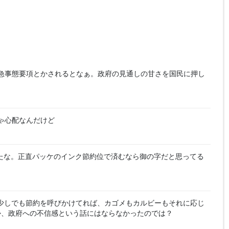
急事態要項とかされるとなぁ。政府の見通しの甘さを国民に押し
ゃ心配なんだけど
たな。正直パッケのインク節約位で済むなら御の字だと思ってる
少しでも節約を呼びかけてれば、カゴメもカルビーもそれに応じ
か、政府への不信感という話にはならなかったのでは？