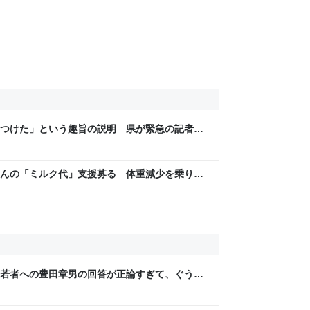
つけた」という趣旨の説明 県が緊急の記者会
7日掲載）｜ABS NEWS NNN
んの「ミルク代」支援募る 体重減少を乗り越
 一般公開前の支援呼びかけに葛藤も 愛知・
｜中京テレビNEWS NNN
若者への豊田章男の回答が正論すぎて、ぐうの