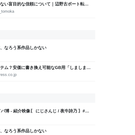
ない盲目的な信頼について｜辺野古ボート転覆
d_tomoka
、なろう系作品しかない
テム？安価に書き換え可能なGB用「しましまデ
ress.co.jp
パ博 - 紹介映像〖 にじさんじ / 夜牛詩乃 〗#あ
、なろう系作品しかない