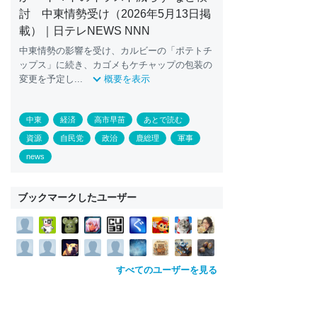
討 中東情勢受け（2026年5月13日掲
載）｜日テレNEWS NNN
中東情勢の影響を受け、カルビーの「ポテトチ
ップス」に続き、カゴメもケチャップの包装の
変更を予定し...
概要を表示
中東
経済
高市早苗
あとで読む
資源
自民党
政治
鹿総理
軍事
news
ブックマークしたユーザー
すべてのユーザーを見る