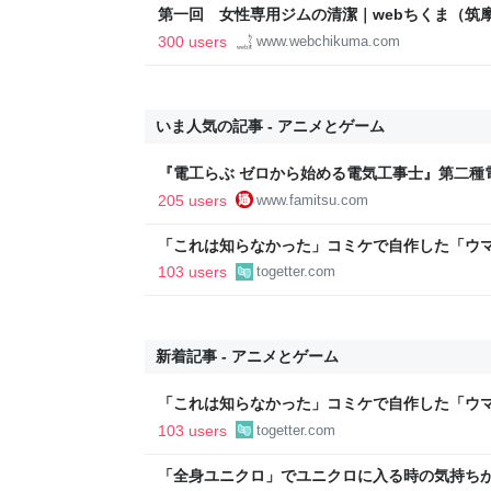
第一回 女性専用ジムの清潔｜webちくま（筑
300 users
www.webchikuma.com
いま人気の記事 - アニメとゲーム
『電工らぶ ゼロから始める電気工事士』第二種
インと勉強。青春しながら“過去問1000問”や“
205 users
www.famitsu.com
に学べるノベルゲーム | ゲーム・エンタメ最新情
「これは知らなかった」コミケで自作した「ウ
るも、インチ目盛りを付けたため経産省の規約
103 users
togetter.com
新着記事 - アニメとゲーム
「これは知らなかった」コミケで自作した「ウ
るも、インチ目盛りを付けたため経産省の規約
103 users
togetter.com
「全身ユニクロ」でユニクロに入る時の気持ち