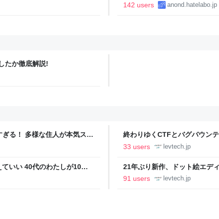
ういうこと」
142 users
anond.hatelabo.jp
したか徹底解説!
ツすぎる！ 多様な住人が本気スキ
終わりゆくCTFとバグバウン
の価値向上”戦略 東京・中央
ること【フォーカス】 - レバテ
33 users
levtech.jp
いい 40代のわたしが10年
21年ぶり新作、ドット絵エディタ
イデム
ついて作者に聞く【フォーカス】
91 users
levtech.jp