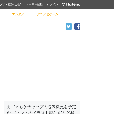
プリ・拡張の紹介
ユーザー登録
ログイン
エンタメ
アニメとゲーム
カゴメもケチャップの包装変更を予定
か “トマトのイラスト減らす”など検