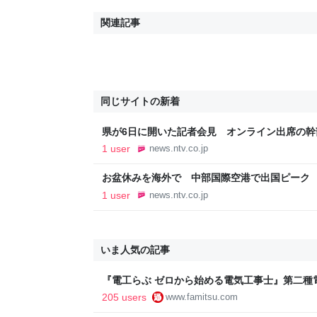
関連記事
同じサイトの新着
県が6日に開いた記者会見 オンライン出席の
説明 県は本人から聞き取りを進める 秋田（20
1 user
news.ntv.co.jp
NEWS NNN
お盆休みを海外で 中部国際空港で出国ピーク 台
月7日掲載）｜中京テレビNEWS NNN
1 user
news.ntv.co.jp
いま人気の記事
『電工らぶ ゼロから始める電気工事士』第二種
インと勉強。青春しながら“過去問1000問”や“
205 users
www.famitsu.com
に学べるノベルゲーム | ゲーム・エンタメ最新情