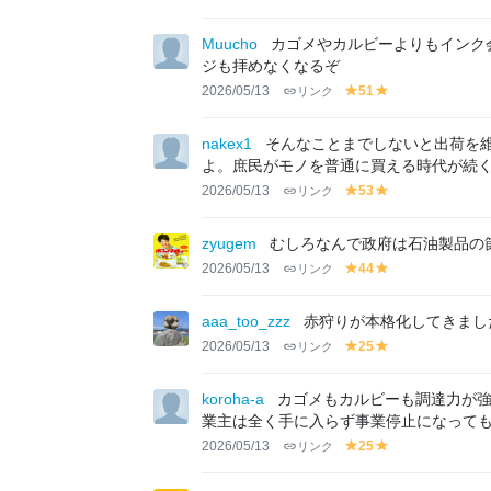
el
el
lo
lo
Muucho
カゴメやカルビーよりもインク
w
w
ジも拝めなくなるぞ
2026/05/13
リンク
51
y
y
el
el
lo
lo
nakex1
そんなことまでしないと出荷を
w
w
よ。庶民がモノを普通に買える時代が続
2026/05/13
リンク
53
y
y
el
el
lo
lo
zyugem
むしろなんで政府は石油製品の
w
w
2026/05/13
リンク
44
y
y
el
el
lo
lo
aaa_too_zzz
赤狩りが本格化してきまし
w
w
2026/05/13
リンク
25
y
y
el
el
lo
lo
koroha-a
カゴメもカルビーも調達力が
w
w
業主は全く手に入らず事業停止になって
2026/05/13
リンク
25
y
y
el
el