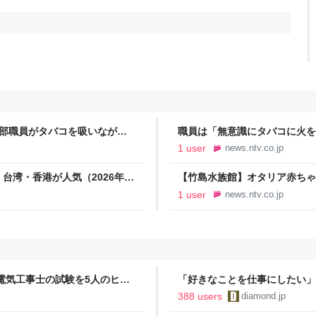
幹部職員がタバコを吸いながら
職員は「無意識にタバコに火を
26年8月7日掲載）｜ABS
見で明らかに 秋田（2026年8月
1 user
news.ntv.co.jp
湾・香港が人気（2026年8
【竹島水族館】オタリア赤ちゃ
え…人工哺育ですくすく成長中
1 user
news.ntv.co.jp
蒲郡市（2026年8月7日掲載）
電気工事士の試験を5人のヒロ
「好きなことを仕事にしたい」
本番形式CBT模擬試験”で本格的
音も出なかった
388 users
diamond.jp
報のファミ通.com