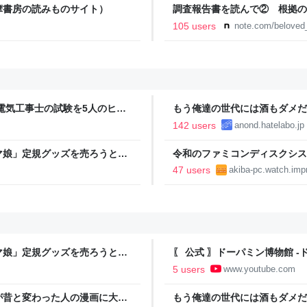
摩書房の読みものサイト）
調査報告書を読んで② 根拠の
事故遺族メモ
105 users
note.com/belove
電気工事士の試験を5人のヒロ
もう俺達の世代には酒もダメだ
本番形式CBT模擬試験”で本格的
142 users
anond.hatelabo.jp
報のファミ通.com
マ娘」定規グッズを売ろうとす
令和のファミコンディスクシス
に抵触、販売見送りに
ィスクシステム」
47 users
akiba-pc.watch.imp
マ娘」定規グッズを売ろうとす
〖 公式 〗ドーパミン博物館 -ド
に抵触、販売見送りに
らなみマイクラ
5 users
www.youtube.com
が昔と変わった人の漫画に大反
もう俺達の世代には酒もダメだ