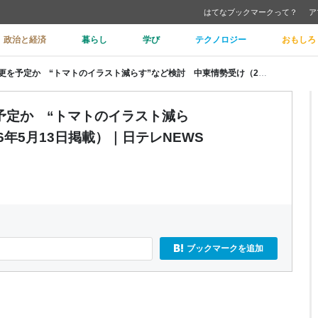
はてなブックマークって？
ア
政治と経済
暮らし
学び
テクノロジー
おもしろ
カゴメもケチャップの包装変更を予定か “トマトのイラスト減らす”など検討 中東情勢受け（2026年5月13日掲載）｜日テレNEWS NNN
予定か “トマトのイラスト減ら
6年5月13日掲載）｜日テレNEWS
ブックマークを追加