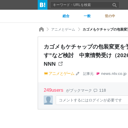
総合
一般
世の中
アニメとゲーム
カゴメもケチャップの包装変更を
す”など検討 中東情勢受け（202
NNN
アニメとゲーム
news.ntv.co.jp
記事元:
249
users
118
がブックマーク
コメントするにはログインが必要です