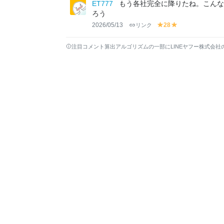
lo
lo
ET777
もう各社完全に降りたね。こん
w
w
ろう
2026/05/13
リンク
28
y
y
el
el
lo
lo
注目コメント算出アルゴリズムの一部にLINEヤフー株式会社
w
w