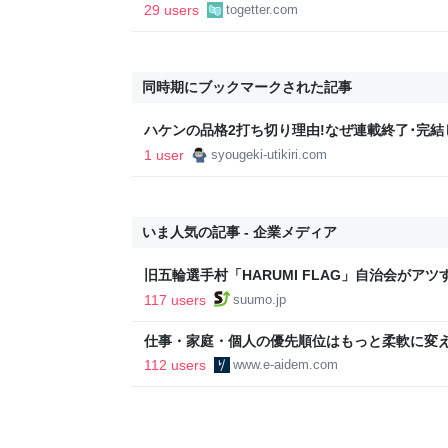
響「私のことかと思った」「大人になるってこ
29 users
togetter.com
同時期にブックマークされた記事
ハケンの品格2打ち切り理由!なぜ連載終了･完結
1 user
syougeki-utikiri.com
いま人気の記事 - 企業メディア
旧五輪選手村「HARUMI FLAG」自治会がア
ルで挑む、盆踊り2万人集客や交通改善など“街
117 users
suumo.jp
区
仕事・家庭・個人の優先順位はもっと柔軟に変えて
後の自分に伝えたいこと - りっすん by イーア
112 users
www.e-aidem.com