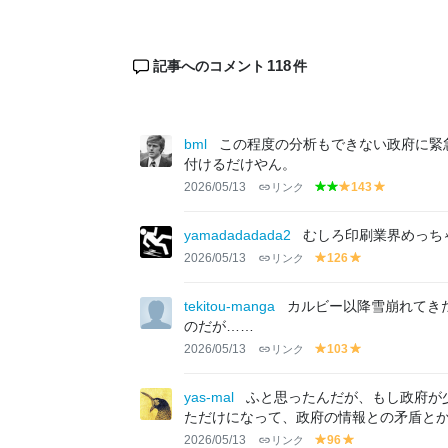
118
記事へのコメント
件
bml
この程度の分析もできない政府に緊
付けるだけやん。
2026/05/13
リンク
143
g
g
y
y
r
r
el
el
e
e
lo
lo
yamadadadada2
むしろ印刷業界めっち
e
e
w
w
2026/05/13
リンク
126
y
y
n
n
el
el
lo
lo
tekitou-manga
カルビー以降雪崩れてき
w
w
のだが……
2026/05/13
リンク
103
y
y
el
el
lo
lo
yas-mal
ふと思ったんだが、もし政府が
w
w
ただけになって、政府の情報との矛盾と
2026/05/13
リンク
96
y
y