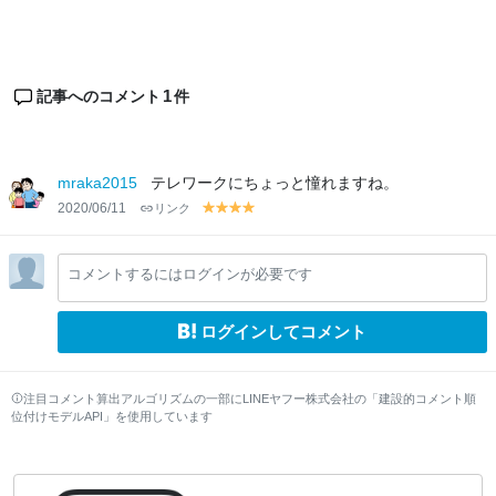
1
記事へのコメント
件
mraka2015
テレワークにちょっと憧れますね。
2020/06/11
リンク
y
y
y
y
el
el
el
el
lo
lo
lo
lo
コメントするにはログインが必要です
w
w
w
w
ログインしてコメント
注目コメント算出アルゴリズムの一部にLINEヤフー株式会社の「建設的コメント順
位付けモデルAPI」を使用しています