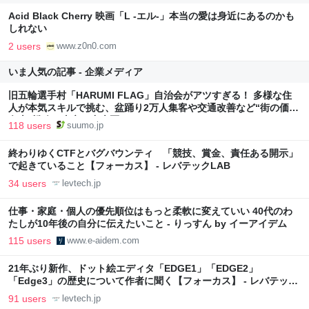
Acid Black Cherry 映画「L -エル-」本当の愛は身近にあるのかも
しれない
2 users
www.z0n0.com
いま人気の記事 - 企業メディア
旧五輪選手村「HARUMI FLAG」自治会がアツすぎる！ 多様な住
人が本気スキルで挑む、盆踊り2万人集客や交通改善など“街の価値
向上”戦略 東京・中央区
118 users
suumo.jp
終わりゆくCTFとバグバウンティ 「競技、賞金、責任ある開示」
で起きていること【フォーカス】 - レバテックLAB
34 users
levtech.jp
仕事・家庭・個人の優先順位はもっと柔軟に変えていい 40代のわ
たしが10年後の自分に伝えたいこと - りっすん by イーアイデム
115 users
www.e-aidem.com
21年ぶり新作、ドット絵エディタ「EDGE1」「EDGE2」
「Edge3」の歴史について作者に聞く【フォーカス】 - レバテック
LAB
91 users
levtech.jp