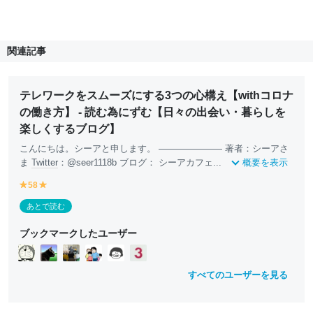
関連記事
テレワークをスムーズにする3つの心構え【withコロナ
の働き方】 - 読む為にずむ【日々の出会い・暮らしを
楽しくするブログ】
こんにちは。シーアと申します。 ――――――― 著者：シーアさ
ま
Twitter
：@seer1118b ブログ： シーアカフェ...
概要を表示
58
y
y
e
e
あとで読む
ll
ll
o
o
ブックマークしたユーザー
w
w
すべてのユーザーを見る