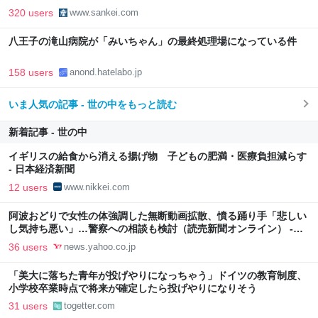
320 users
www.sankei.com
八王子の滝山病院が「みいちゃん」の最終処理場になっている件
158 users
anond.hatelabo.jp
いま人気の記事 - 世の中をもっと読む
新着記事 - 世の中
イギリスの給食から消える揚げ物 子どもの肥満・医療負担減らす
- 日本経済新聞
12 users
www.nikkei.com
阿波おどりで女性の体強調した無断動画拡散、憤る踊り手「悲しい
し気持ち悪い」…警察への相談も検討（読売新聞オンライン） -
Yahoo!ニュース
36 users
news.yahoo.co.jp
「美大に落ちた青年が投げやりになっちゃう」ドイツの教育制度、
小学校卒業時点で将来が確定したら投げやりになりそう
31 users
togetter.com