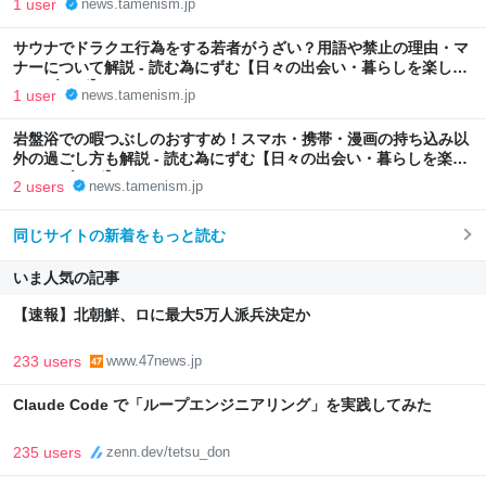
1 user
news.tamenism.jp
サウナでドラクエ行為をする若者がうざい？用語や禁止の理由・マ
ナーについて解説 - 読む為にずむ【日々の出会い・暮らしを楽しく
するブログ】
1 user
news.tamenism.jp
岩盤浴での暇つぶしのおすすめ！スマホ・携帯・漫画の持ち込み以
外の過ごし方も解説 - 読む為にずむ【日々の出会い・暮らしを楽し
くするブログ】
2 users
news.tamenism.jp
同じサイトの新着をもっと読む
いま人気の記事
【速報】北朝鮮、ロに最大5万人派兵決定か
233 users
www.47news.jp
Claude Code で「ループエンジニアリング」を実践してみた
235 users
zenn.dev/tetsu_don