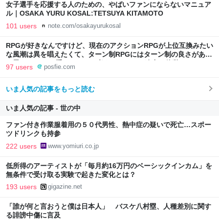
女子選手を応援する人のための、やばいファンにならないマニュア
ル｜OSAKA YURU KOSAL:TETSUYA KITAMOTO
101 users
note.com/osakayurukosal
RPGが好きなんですけど、現在のアクションRPGが上位互換みたい
な風潮は異を唱えたくて、ターン制RPGにはターン制の良さがある
と思ってます 一手をじっくり考えられたり、途中で休憩したりでき
97 users
posfie.com
るのがターン制の良さじゃないですか もっとターン制を煮詰めて欲
しい→「既出だと思うがここはオクトパストラベラーを推したい
いま人気の記事をもっと読む
(´・ω・｀)」
いま人気の記事 - 世の中
ファン付き作業服着用の５０代男性、熱中症の疑いで死亡…スポー
ツドリンクも持参
222 users
www.yomiuri.co.jp
低所得のアーティストが「毎月約16万円のベーシックインカム」を
無条件で受け取る実験で起きた変化とは？
193 users
gigazine.net
「誰が何と言おうと僕は日本人」 バスケ八村塁、人種差別に関す
る誹謗中傷に言及