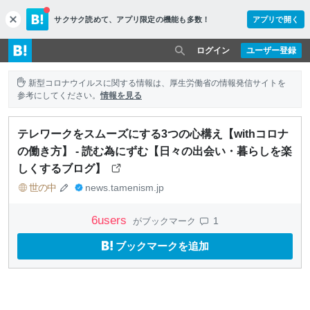
サクサク読めて、
アプリ限定の機能も多数！
アプリで開く
c
l
o
ログイン
ユーザー登録
s
e
新型コロナウイルスに関する情報は、厚生労働省の情報発信サイトを
参考にしてください。
情報を見る
テレワークをスムーズにする3つの心構え【withコロナ
の働き方】 - 読む為にずむ【日々の出会い・暮らしを楽
しくするブログ】
世の中
news.tamenism.jp
6
users
1
がブックマーク
ブックマークを追加