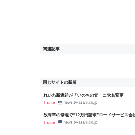
関連記事
同じサイトの新着
れいわ新選組が「いのちの党」に党名変更
1 user
news.tv-asahi.co.jp
故障車の修理で“12万円請求”ロードサービス会
1 user
news.tv-asahi.co.jp