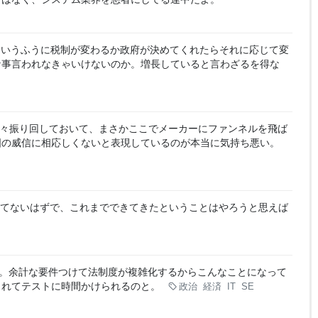
ういうふうに税制が変わるか政府が決めてくれたらそれに応じて変
な事言われなきゃいけないのか。増長していると言わざるを得な
々振り回しておいて、まさかここでメーカーにファンネルを飛ば
国の威信に相応しくないと表現しているのが本当に気持ち悪い。
きてないはずで、これまでできてきたということはやろうと思えば
。余計な要件つけて法制度が複雑化するからこんなことになって
られてテストに時間かけられるのと。
政治
経済
IT
SE