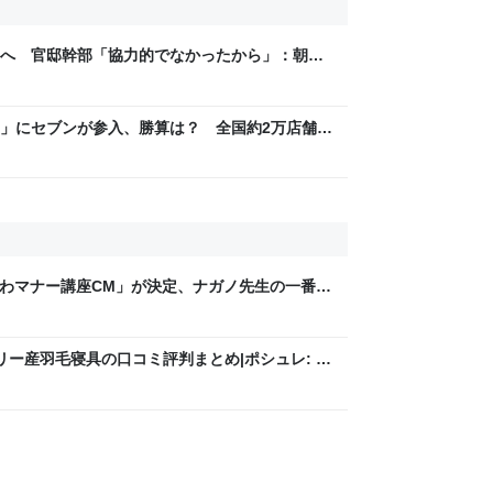
へ 官邸幹部「協力的でなかったから」：朝日
」にセブンが参入、勝算は？ 全国約2万店舗と
かわマナー講座CM」が決定、ナガノ先生の一番の
リー産羽毛寝具の口コミ評判まとめ|ポシュレ: テ
まとめてみました。