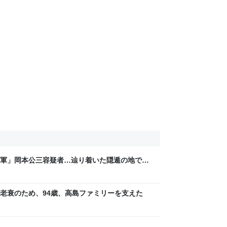
軍」岡本公三容疑者…辿り着いた隠遁の地で見
老衰のため、94歳、高島ファミリーを支えた