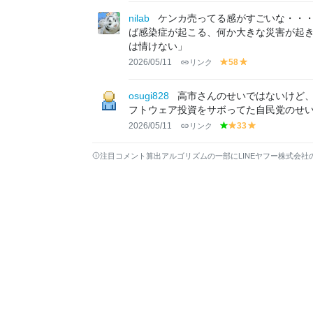
el
el
lo
lo
nilab
ケンカ売ってる感がすごいな・・・
w
w
ば感染症が起こる、何か大きな災害が起
は情けない」
2026/05/11
リンク
58
y
y
el
el
lo
lo
osugi828
高市さんのせいではないけど
w
w
フトウェア投資をサボってた自民党のせ
2026/05/11
リンク
33
g
y
y
r
el
el
e
lo
lo
注目コメント算出アルゴリズムの一部にLINEヤフー株式会社
e
w
w
n