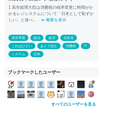
1 高市総理大臣は消費税の税率変更に時間がか
かるレジシステムについて「日
本
として恥ずか
しい」と述べ...
概要を表示
高市早苗
政治
経済
自民党
これはひどい
あとで読む
消費税
IT
システム
日本
ブックマークしたユーザー
すべてのユーザーを見る