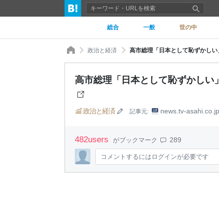
総合
一般
世の中
政治と経済
高市総理「日本として恥ずかしい
高市総理「日本として恥ずかしい
政治と経済
news.tv-asahi.co.j
記事元:
482
users
289
がブックマーク
コメントするにはログインが必要です