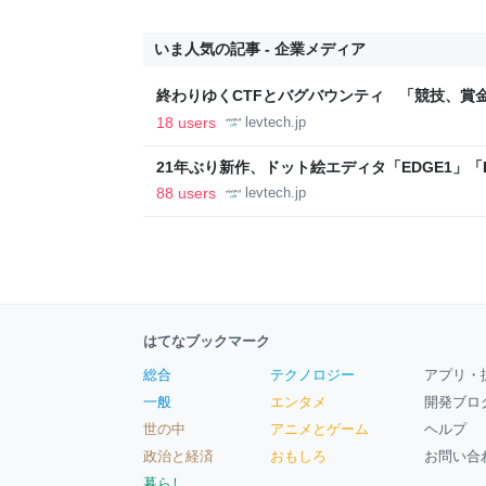
いま人気の記事 - 企業メディア
終わりゆくCTFとバグバウンティ 「競技、賞
ること【フォーカス】 - レバテックLAB
18 users
levtech.jp
21年ぶり新作、ドット絵エディタ「EDGE1」「E
ついて作者に聞く【フォーカス】 - レバテックL
88 users
levtech.jp
はてなブックマーク
総合
テクノロジー
アプリ・
一般
エンタメ
開発ブロ
世の中
アニメとゲーム
ヘルプ
政治と経済
おもしろ
お問い合
暮らし