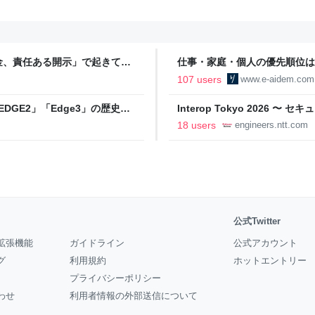
金、責任ある開示」で起きてい
仕事・家庭・個人の優先順位は
の自分に伝えたいこと - りっす
107 users
www.e-aidem.com
DGE2」「Edge3」の歴史に
Interop Tokyo 2026
AB
への取り組み 〜 - NTT docomo B
18 users
engineers.ntt.com
公式Twitter
拡張機能
ガイドライン
公式アカウント
グ
利用規約
ホットエントリー
プライバシーポリシー
わせ
利用者情報の外部送信について