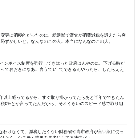
率変更に消極的だったのに、総選挙で野党が消費減税を訴えたら突
て恥ずかしいと。なんなのこの人。本当になんなのこの人。
やインボイス制度を強行してきはった政府はんやのに、下げる時だ
っておおきになあ。言うて1年でできるんやったら、したらええ
年以上経ってるから、すぐ取り掛かってたらあと半年でできたん
税0%とか言ってたんだから、それくらいのスピード感で取り組
なわけなくて、減税したくない財務省や高市政府が言い訳に使っ
ではなく、システム業界を悪者にしてる連中だよ。