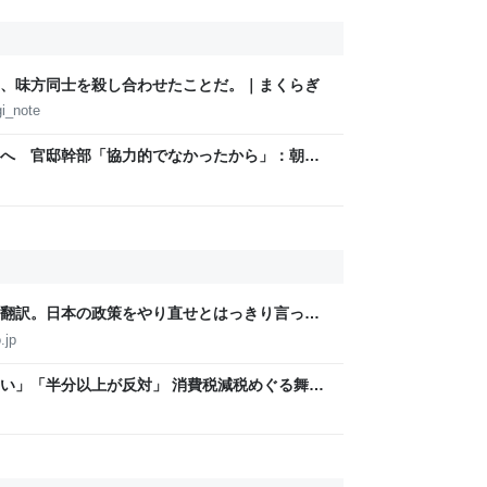
、味方同士を殺し合わせたことだ。｜まくらぎ
i_note
へ 官邸幹部「協力的でなかったから」：朝日
翻訳。日本の政策をやり直せとはっきり言って
.jp
い」「半分以上が反対」 消費税減税めぐる舞台
と本音【スポットライト】｜FNNプライムオン