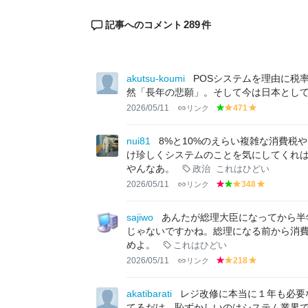
289
記事へのコメント
件
akutsu-koumi
POSシステムを理由に税
然「長年の悲願」。そして今は日本とし
2026/05/11
リンク
471
g
y
y
r
el
el
e
lo
lo
nui81
8%と10%のえらい複雑な消費税
e
w
w
け珍しくシステムのことを気にしてくれは
n
やんなあ。
政治
これはひどい
2026/05/11
リンク
348
r
g
y
y
e
r
el
el
d
e
lo
lo
sajiwo
あんたが総理大臣になってから半
e
w
w
じゃないですかね。総理になる前から消費
n
めよ。
これはひどい
2026/05/11
リンク
218
r
y
y
e
el
el
d
lo
lo
akatibarati
レジ改修に本当に１年も必要
w
w
てるだけ。恥ずかしいのはシステム業界