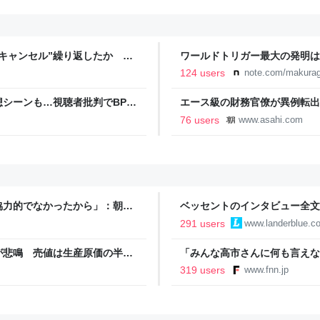
キャンセル”繰り返したか 女
ワールドトリガー最大の発明は
テレNEWS NNN
124 users
note.com/makurag
想シーンも…視聴者批判でBPO
エース級の財務官僚が異例転出
ライブドアニュース
新聞
76 users
www.asahi.com
協力的でなかったから」：朝日
ベッセントのインタビュー全文
いる
291 users
www.landerblue.co
が悲鳴 売値は生産原価の半分
「みんな高市さんに何も言えな
農家も｜FNNプライムオンラ
裏 自民党内でくすぶる慎重論
319 users
www.fnn.jp
ライン