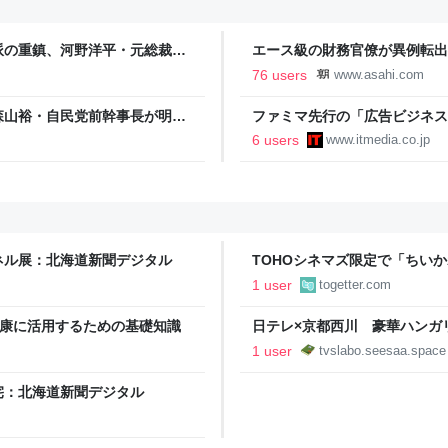
派の重鎮、河野洋平・元総裁と
エース級の財務官僚が異例転出
打開の期待もあった6月の訪中
新聞
76 users
www.asahi.com
森山裕・自民党前幹事長が明か
ファミマ先行の「広告ビジネス
NS投稿”が習近平主席を怒らせ
約1億人の顧客データを武器に
6 users
www.itmedia.co.jp
ネル展：北海道新聞デジタル
TOHOシネマズ限定で「ちい
夢が叶うことに
1 user
togetter.com
健康に活用するための基礎知識
日テレ×京都西川 豪華ハンガ
レビショッピング商品の口コミ
1 user
tvslabo.seesaa.space
宅：北海道新聞デジタル