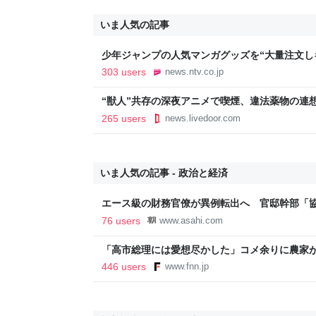
いま人気の記事
少年ジャンプの人気マンガグッズを“大量注文し
逮捕 総額43億円以上（2026年8月6日掲載）｜日
303 users
news.ntv.co.jp
“獣人”共存の深夜アニメで喫煙、違法薬物の連
議論「紛らわしいことは放送しないほうが」 - 
265 users
news.livedoor.com
いま人気の記事 - 政治と経済
エース級の財務官僚が異例転出へ 官邸幹部「
新聞
76 users
www.asahi.com
「高市総理には愛想尽かした」コメ余りに農家
以下に…肥料代や燃料代は高騰「今年でやめる」
446 users
www.fnn.jp
イン