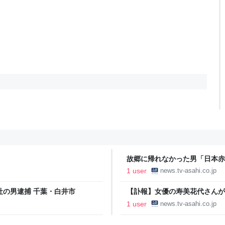
故郷に帰れなかった男「日本赤
た姿は
1 user
news.tv-asahi.co.jp
社の男逮捕 千葉・白井市
【訃報】女優の寿美花代さんが
1 user
news.tv-asahi.co.jp