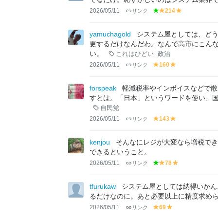
2026/05/11
リンク
214
g
y
y
r
el
el
e
lo
lo
yamuchagold
システム屋としては、ど
e
w
w
更するだけなんだわ。なんで高市にこん
n
い。
これはひどい
政治
2026/05/11
リンク
160
y
y
el
el
lo
lo
forspeak
軽減税率やインボイスなどで散
w
w
すとは。「日本」というワードを使い、
自民党
2026/05/11
リンク
143
y
y
el
el
lo
lo
kenjou
そんなにレジが大変なら増税で
w
w
できるということ。
2026/05/11
リンク
78
g
y
y
r
el
el
e
lo
lo
tfurukaw
システム屋としては納得いかん
e
w
w
るだけなのに。あと必要以上に精度求め
n
2026/05/11
リンク
69
y
y