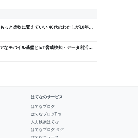
もっと柔軟に変えていい 40代のわたしが10年後
ん by イーアイデム
 〜 セキュアなモバイル基盤とIoT脅威検知・データ利活用
usiness Engineers' Blog
はてなのサービス
はてなブログ
はてなブログPro
人力検索はてな
はてなブログ タグ
はてなニュース