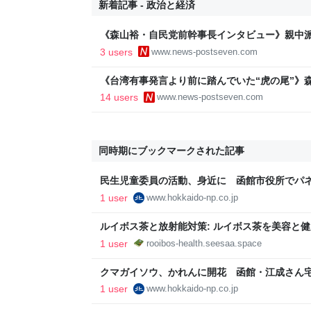
新着記事 - 政治と経済
《森山裕・自民党前幹事長インタビュー》親中
亡くなる直前に話し合った「中国問題」 関係
3 users
www.news-postseven.com
は叶わず
《台湾有事発言より前に踏んでいた“虎の尾”》
した対中外交の大失態「高市総理の“個人的なS
14 users
www.news-postseven.com
た」
同時期にブックマークされた記事
民生児童委員の活動、身近に 函館市役所でパ
1 user
www.hokkaido-np.co.jp
ルイボス茶と放射能対策: ルイボス茶を美容と
1 user
rooibos-health.seesaa.space
クマガイソウ、かれんに開花 函館・江成さん
1 user
www.hokkaido-np.co.jp