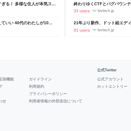
ツすぎる！ 多様な住人が本気スキ
終わりゆくCTFとバグバウン
の価値向上”戦略 東京・中央
ること【フォーカス】 - レバテ
33 users
levtech.jp
いい 40代のわたしが10年
21年ぶり新作、ドット絵エディタ
イデム
ついて作者に聞く【フォーカス】
91 users
levtech.jp
公式Twitter
拡張機能
ガイドライン
公式アカウント
グ
利用規約
ホットエントリー
プライバシーポリシー
わせ
利用者情報の外部送信について