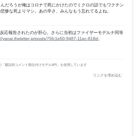
るんだろうが俺はコロナで死にかけたのでミクロの話でもワクチン
の悲惨な死よりマシ。あの辛さ、みんなもう忘れてるよね。
副反応報告されたのが肝心。さらに当初はファイザーモデルナ同等
://yanai.theletter.jp/posts/75fc1e50-9487-11ec-818d-
の「建設的コメント順位付けモデルAPI」を使用しています
リンクを埋め込む