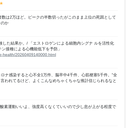
y
y
el
lo
者数は2万ほど。ピークの半数切ったがこのまま上位の死因として
w
くのか
した結果か。/ 「エストロゲンによる細胞内シグナ ルを活性化
クチン接種による⼼機能低下を予防」
ine-health/20260409140000.html
コロナ感染すると心不全1万件、脳卒中4千件、心筋梗塞5千件。"全
と言われてるけど、よくこんなめちゃくちゃな推計信じられるなと
有酸素運動いいよ、強度高くなくていいので少し息が上がる程度で