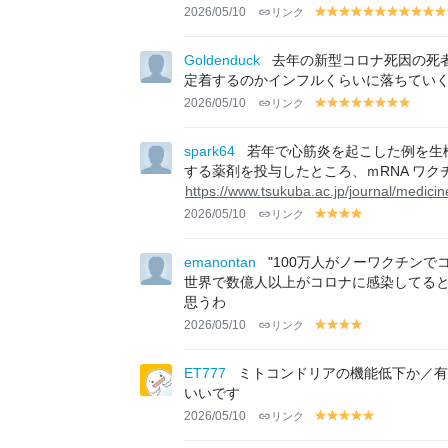
2026/05/10
リンク
y
y
y
y
y
y
y
y
y
y
el
el
el
el
el
el
el
el
el
el
el
lo
lo
lo
lo
lo
lo
lo
lo
lo
lo
lo
Goldenduck
去年の新型コロナ死因の死
w
w
w
w
w
w
w
w
w
w
w
定着するのかインフルくらいに落ちてい
2026/05/10
リンク
y
y
y
y
y
y
y
y
el
el
el
el
el
el
el
el
lo
lo
lo
lo
lo
lo
lo
lo
spark64
若年で心筋炎を起こした例を⽣検
w
w
w
w
w
w
w
w
する薬剤を投与したところ、ｍRNA ワ
https://www.tsukuba.ac.jp/journal/medic
2026/05/10
リンク
y
y
y
y
el
el
el
el
lo
lo
lo
lo
emanontan
"100万人がノーワクチンで
w
w
w
w
世界で数億人以上がコロナに感染してる
思うわ
2026/05/10
リンク
y
y
y
y
el
el
el
el
lo
lo
lo
lo
ET777
ミトコンドリアの機能低下か／
w
w
w
w
いいです
2026/05/10
リンク
y
y
y
y
y
el
el
el
el
el