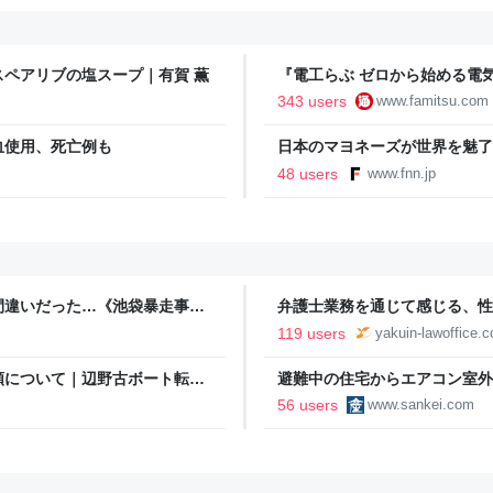
ペアリブの塩スープ｜有賀 薫
『電工らぶ ゼロから始める電
インと勉強。青春しながら“過去
343 users
www.famitsu.com
に学べるノベルゲーム | ゲー
血使用、死亡例も
日本のマヨネーズが世界を魅了
気の裏には卵黄のコク アメリ
48 users
www.fnn.jp
ン
間違いだった…《池袋暴走事
弁護士業務を通じて感じる、性被
逮捕を見送った理由 | 文春
119 users
yakuin-lawoffice.
頼について｜辺野古ボート転覆
避難中の住宅からエアコン室外
警注意呼びかけ
56 users
www.sankei.com