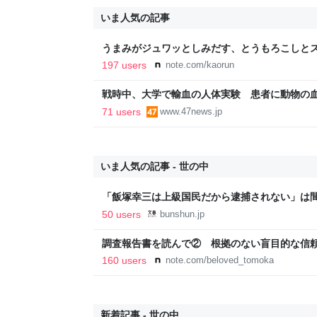
いま人気の記事
うまみがジュワッとしみだす、とうもろこしとス
197 users
note.com/kaorun
戦時中、大学で輸血の人体実験 患者に動物の
71 users
www.47news.jp
いま人気の記事 - 世の中
「飯塚幸三は上級国民だから逮捕されない」は
故》警視庁幹部が「自民党議員」に呼び出されても
50 users
bunshun.jp
オンライン
調査報告書を読んで② 根拠のない盲目的な信
事故遺族メモ
160 users
note.com/beloved_tomoka
新着記事 - 世の中