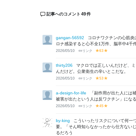
49
記事へのコメント
件
gangan-56592
コロナワクチンの心筋炎は
ロナ感染すると心不全1万件、脳卒中4千件
2026/05/10
リンク
63
y
y
el
el
lo
lo
thirty206
マクロでは正しいんだけど、ミ
w
w
んだけど。公衆衛生の辛いとこだな。
2026/05/10
リンク
53
y
y
el
el
lo
lo
a-design-for-life
「副作用が出た人には
w
w
被害が出たという人は反ワクチン」にな
2026/05/10
リンク
45
y
y
el
el
lo
lo
by-king
こういったリスクについて何一
w
w
要。「そん時知らなかったから仕方ない
るだろう