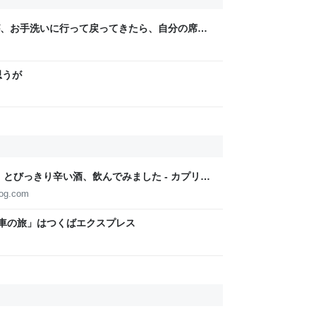
、お手洗いに行って戻ってきたら、自分の席に
た話… 英語は伝わらないし、親は周りに見当た
思うが
とびっきり辛い酒、飲んでみました - カプリチ
log.com
下車の旅」はつくばエクスプレス