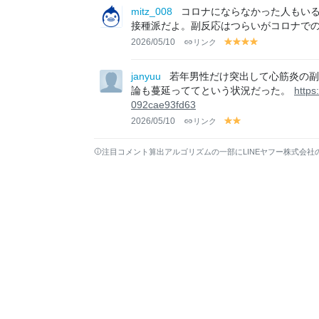
lo
lo
lo
lo
lo
mitz_008
コロナにならなかった人もい
w
w
w
w
w
接種派だよ。副反応はつらいがコロナで
2026/05/10
リンク
y
y
y
y
el
el
el
el
lo
lo
lo
lo
janyuu
若年男性だけ突出して心筋炎の
w
w
w
w
論も蔓延っててという状況だった。
https
092cae93fd63
2026/05/10
リンク
y
y
el
el
lo
lo
注目コメント算出アルゴリズムの一部にLINEヤフー株式会社
w
w