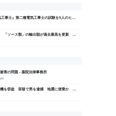
気工事士』第二種電気工事士の試験を5人のヒロ
問1000問”や“本番形式CBT模擬試験”で本格的
ム・エンタメ最新情報のファミ通.com
 「ソース類」の輸出額が過去最高を更新 人
カでは“日本風”が誕生｜FNNプライムオンライ
害の問題 - 薬院法律事務所
com
機を窃盗 容疑で男を逮捕 地震に便乗か 県