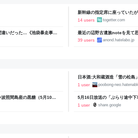
新幹線の指定席に座っていたが
海外のキッズが座っていて困っ
14 users
togetter.com
らなかった
間違いだった…《池袋暴走事
最近の辺野古遺族noteを見て
逮捕を見送った理由 | 文春
39 users
anond.hatelabo.jp
日本酒:大和蔵酒造「雪の松島」
ョ−ソライフ_neo
1 user
poobong-neo.hatenab
波照間島産の黒糖（5月10日
5月16日放送の「ぶらり途中
1 user
share.google