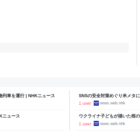
車を運行 | NHKニュース
SNSの安全対策めぐり米メタに約
1 user
news.web.nhk
HKニュース
ウクライナ子どもが描いた桜の絵
1 user
news.web.nhk