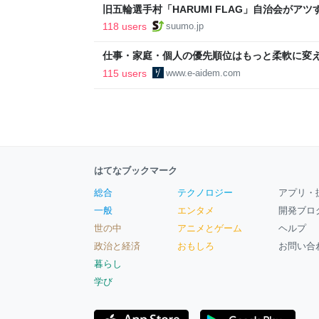
旧五輪選手村「HARUMI FLAG」自治会がア
ルで挑む、盆踊り2万人集客や交通改善など“街
118 users
suumo.jp
区
仕事・家庭・個人の優先順位はもっと柔軟に変えて
後の自分に伝えたいこと - りっすん by イーア
115 users
www.e-aidem.com
はてなブックマーク
総合
テクノロジー
アプリ・
一般
エンタメ
開発ブロ
世の中
アニメとゲーム
ヘルプ
政治と経済
おもしろ
お問い合
暮らし
学び