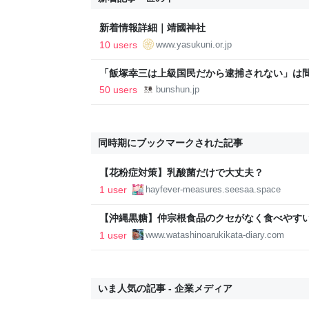
新着情報詳細｜靖國神社
10 users
www.yasukuni.or.jp
「飯塚幸三は上級国民だから逮捕されない」は
故》警視庁幹部が「自民党議員」に呼び出されても
50 users
bunshun.jp
オンライン
同時期にブックマークされた記事
【花粉症対策】乳酸菌だけで大丈夫？
1 user
hayfever-measures.seesaa.space
【沖縄黒糖】仲宗根食品のクセがなく食べやすい
は黒糖の日） - わたしの歩き方～お散歩日記
1 user
www.watashinoarukikata-diary.com
いま人気の記事 - 企業メディア