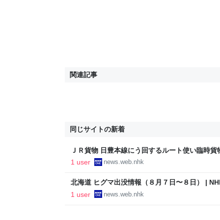
関連記事
同じサイトの新着
ＪＲ貨物 日豊本線にう回するルート使い臨時貨物列
1 user
news.web.nhk
北海道 ヒグマ出没情報（８月７日〜８日） | N
1 user
news.web.nhk