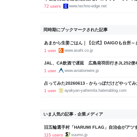
ティ機関」をClaude Codeで作って公開した（Cl
72 users
www.techno-edge.net
TechnoEdge
同時期にブックマークされた記事
あまから生姜ごはん｜【公式】DAIGOも台所～
日放送テレビ
1 user
www.asahi.co.jp
JAL、CA飲酒で遅延 広島発羽田行きJL252便
1 user
www.aviationwire.jp
占ってみた20260613 - からっぽだけどやって
1 user
ayakyan-yattemita.hatenablog.com
いま人気の記事 - 企業メディア
旧五輪選手村「HARUMI FLAG」自治会がア
ルで挑む、盆踊り2万人集客や交通改善など“街
115 users
suumo.jp