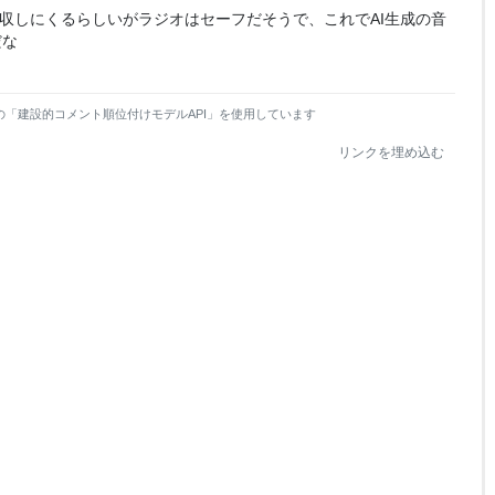
回収しにくるらしいがラジオはセーフだそうで、これでAI生成の音
だな
の「建設的コメント順位付けモデルAPI」を使用しています
リンクを埋め込む