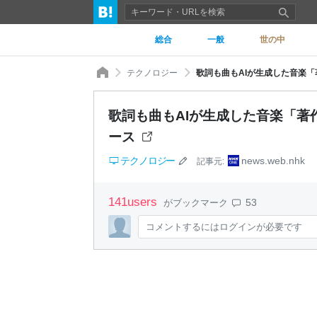
総合
一般
世の中
テクノロジー
歌詞も曲もAIが生成した音楽「著
歌詞も曲もAIが生成した音楽「著作物
ース
テクノロジー
news.web.nhk
記事元:
141
users
53
がブックマーク
コメントするにはログインが必要です