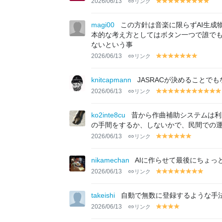
2026/06/13
リンク
y
y
y
y
y
y
y
y
y
el
el
el
el
el
el
el
el
el
lo
lo
lo
lo
lo
lo
lo
lo
lo
magi00
この方針は音楽に限らずAI生成
w
w
w
w
w
w
w
w
w
本的な考え方としてはボタン一つで誰でも
ないという事
2026/06/13
リンク
y
y
y
y
y
y
y
el
el
el
el
el
el
el
lo
lo
lo
lo
lo
lo
lo
knitcapmann
JASRACが決めることで
w
w
w
w
w
w
w
2026/06/13
リンク
y
y
y
y
y
y
y
y
y
y
el
el
el
el
el
el
el
el
el
el
el
lo
lo
lo
lo
lo
lo
lo
lo
lo
lo
lo
ko2inte8cu
昔から作曲補助システムは利
w
w
w
w
w
w
w
w
w
w
w
の手間をするか、しないかで、民間での
2026/06/13
リンク
y
y
y
y
y
y
el
el
el
el
el
el
lo
lo
lo
lo
lo
lo
nikamechan
AIに作らせて最後にちょ
w
w
w
w
w
w
2026/06/13
リンク
y
y
y
y
y
y
y
y
el
el
el
el
el
el
el
el
lo
lo
lo
lo
lo
lo
lo
lo
takeishi
自動で無数に登録するような手
w
w
w
w
w
w
w
w
2026/06/13
リンク
y
y
y
y
el
el
el
el