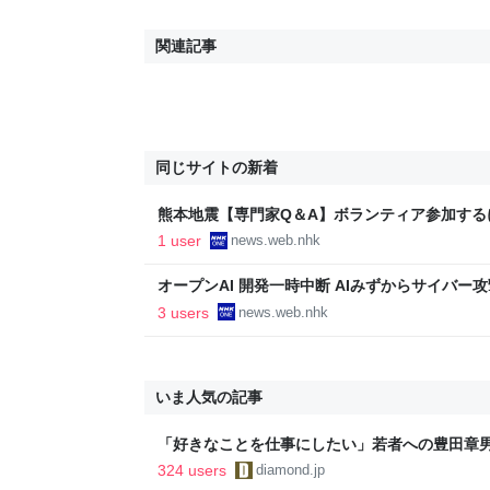
関連記事
同じサイトの新着
熊本地震【専門家Q＆A】ボランティア参加するに
ス
1 user
news.web.nhk
オープンAI 開発一時中断 AIみずからサイバー攻
ス
3 users
news.web.nhk
いま人気の記事
「好きなことを仕事にしたい」若者への豊田章
音も出なかった
324 users
diamond.jp