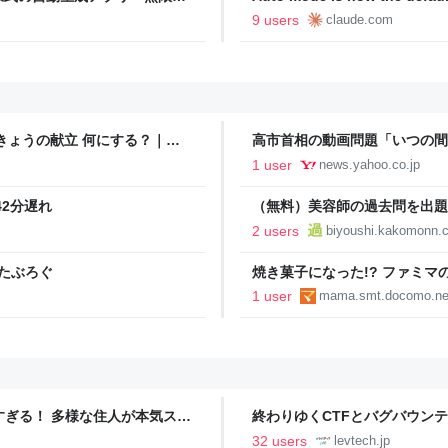
oseBox） | テクノエッジ
plans | Claude by Anthropic
9 users
claude.com
きょうの献立 何にする？｜朝
高市首相の動画問題「いつの間
る」野村修也氏が指摘（よろず～ニ
1 user
news.yahoo.co.jp
42分遅れ
（無料）美容師の過去問を出題
2 users
biyoushi.kakomonn.
みたぶろぐ
焼き菓子になった!? ファミマ
1 user
mama.smt.docomo.ne
ツすぎる！ 多様な住人が本気スキ
終わりゆくCTFとバグバウン
の価値向上”戦略 東京・中央
ること【フォーカス】 - レバテ
32 users
levtech.jp