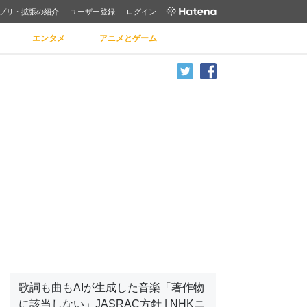
プリ・拡張の紹介
ユーザー登録
ログイン
エンタメ
アニメとゲーム
歌詞も曲もAIが生成した音楽「著作物
に該当しない」JASRAC方針 | NHKニ