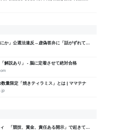
にか」公選法違反→虚偽答弁に「話がずれてい
ュース） - Yahoo!ニュース
「解説あり」 - 脳に定着させて絶対合格
com
の数量限定「焼きティラミス」とは | ママテナ
.jp
ティ 「競技、賞金、責任ある開示」で起きてい
ックLAB