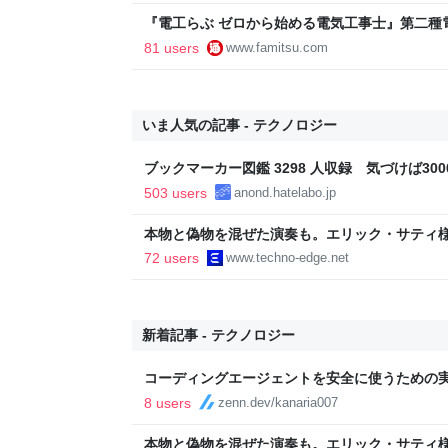
『電工らぶ ゼロから始める電気工事士』第二種
インと勉強。青春しながら“過去問1000問”や“
81 users
www.famitsu.com
に学べるノベルゲーム | ゲーム・エンタメ最新情
いま人気の記事 - テクノロジー
ブックマーカー図鑑 3298 人収録 気づけば3000
503 users
anond.hatelabo.jp
本物と偽物を混ぜた演奏も。エリック・サティ
ティ機関」をClaude Codeで作って公開した（Cl
72 users
www.techno-edge.net
TechnoEdge
新着記事 - テクノロジー
コーディングエージェントを安全に使うための実務
8 users
zenn.dev/kanaria007
本物と偽物を混ぜた演奏も。エリック・サティ