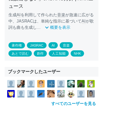
ュース
生成
AI
を利用して作られた
音楽
が急速に広がる
中、JASRACは、単純な指示に基づいて
AI
が歌
詞も曲も生成し...
概要を表示
著作権
JASRAC
AI
音楽
あとで読む
創作
人工知能
NHK
ブックマークしたユーザー
すべてのユーザーを見る