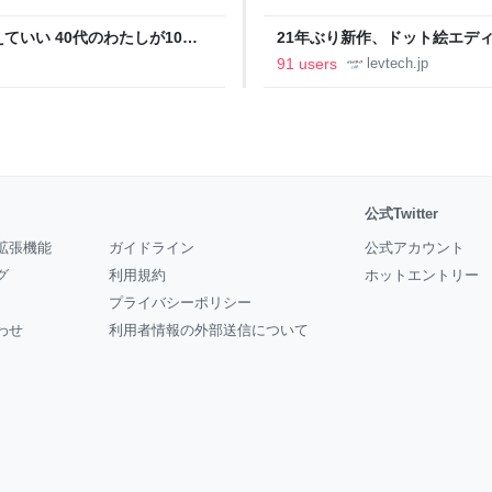
いい 40代のわたしが10年
21年ぶり新作、ドット絵エディタ
イデム
ついて作者に聞く【フォーカス】
91 users
levtech.jp
公式Twitter
拡張機能
ガイドライン
公式アカウント
グ
利用規約
ホットエントリー
プライバシーポリシー
わせ
利用者情報の外部送信について