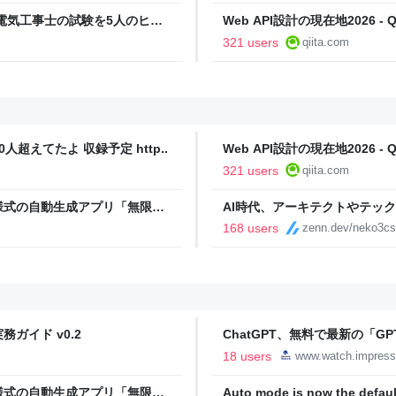
電気工事士の試験を5人のヒロ
Web API設計の現在地2026 - Qi
本番形式CBT模擬試験”で本格的
321 users
qiita.com
報のファミ通.com
人超えてたよ 収録予定 http..
Web API設計の現在地2026 - Qi
321 users
qiita.com
様式の自動生成アプリ「無限サ
AI時代、アーキテクトやテッ
oseBox） | テクノエッジ
168 users
zenn.dev/neko3cs
ガイド v0.2
ChatGPT、無料で最新の「GPT-
18 users
www.watch.impress
様式の自動生成アプリ「無限サ
Auto mode is now the defaul