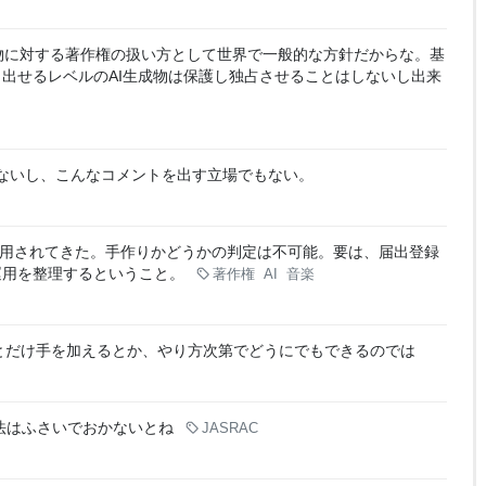
物に対する著作権の扱い方として世界で一般的な方針だからな。基
出せるレベルのAI生成物は保護し独占させることはしないし出来
もないし、こんなコメントを出す立場でもない。
y
用されてきた。手作りかどうかの判定は不可能。要は、届出登録
運用を整理するということ。
著作権
AI
音楽
っとだけ手を加えるとか、やり方次第でどうにでもできるのでは
法はふさいでおかないとね
JASRAC