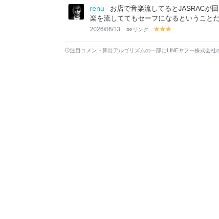
lo
lo
lo
lo
renu
お店で音楽流してるとJASRACが
w
w
w
w
楽を流しててもセーフになるということ
2026/06/13
リンク
y
y
y
el
el
el
lo
lo
lo
注目コメント算出アルゴリズムの一部にLINEヤフー株式会社
w
w
w