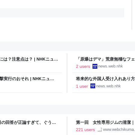
は？注意点は？ | NHKニュー
「原爆はデマ」荒唐無稽なフェイ
2 users
news.web.nhk
撃実行のおそれ | NHKニュー
将来的な外国人受け入れあり方を
1 user
news.web.nhk
男の回答が正論すぎて、ぐうの
第一回 女性専用ジムの清潔｜
221 users
www.webchikuma