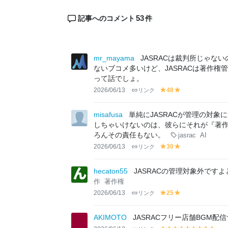
53
記事へのコメント
件
mr_mayama
JASRACは裁判所じゃな
ないブコメ多いけど、JASRACは著作権
って話でしょ。
2026/06/13
リンク
48
y
y
el
el
lo
lo
misafusa
単純にJASRACが管理の対
w
w
しちゃいけないのは、彼らにそれが『著
ろんその責任もない。
jasrac
AI
2026/06/13
リンク
30
y
y
el
el
lo
lo
hecaton55
JASRACの管理対象外で
w
w
作
著作権
2026/06/13
リンク
25
y
y
el
el
lo
lo
AKIMOTO
JASRACフリー店舗BGM配
w
w