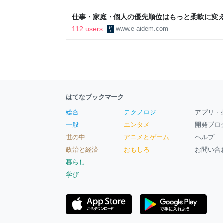
区
仕事・家庭・個人の優先順位はもっと柔軟に変えて
後の自分に伝えたいこと - りっすん by イーア
112 users
www.e-aidem.com
はてなブックマーク
総合
テクノロジー
アプリ・
一般
エンタメ
開発ブロ
世の中
アニメとゲーム
ヘルプ
政治と経済
おもしろ
お問い合
暮らし
学び