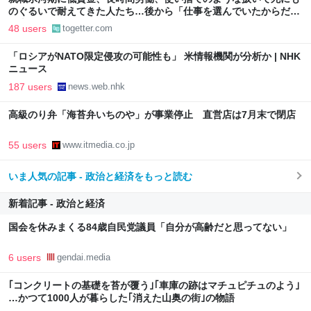
のぐるいで耐えてきた人たち…後から「仕事を選んでいたからだ」
と本人の選択の問題に書き換えるのはあまりに短絡的という話
48 users
togetter.com
「ロシアがNATO限定侵攻の可能性も」 米情報機関が分析か | NHK
ニュース
187 users
news.web.nhk
高級のり弁「海苔弁いちのや」が事業停止 直営店は7月末で閉店
55 users
www.itmedia.co.jp
いま人気の記事 - 政治と経済をもっと読む
新着記事 - 政治と経済
国会を休みまくる84歳自民党議員「自分が高齢だと思ってない」
6 users
gendai.media
｢コンクリートの基礎を苔が覆う｣｢車庫の跡はマチュピチュのよう｣
…かつて1000人が暮らした｢消えた山奥の街｣の物語