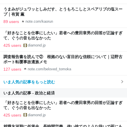
最新情報のファミ通.com
うまみがジュワッとしみだす、とうもろこしとスペアリブの塩スー
プ｜有賀 薫
89 users
note.com/kaorun
「好きなことを仕事にしたい」若者への豊田章男の回答が正論すぎ
て、ぐうの音も出なかった
425 users
diamond.jp
調査報告書を読んで② 根拠のない盲目的な信頼について｜辺野古
ボート転覆事故遺族メモ
127 users
note.com/beloved_tomoka
いま人気の記事をもっと読む
いま人気の記事 - 政治と経済
「好きなことを仕事にしたい」若者への豊田章男の回答が正論すぎ
て、ぐうの音も出なかった
425 users
diamond.jp
就職氷河期に低賃金、長時間労働、使い捨てのような扱いで死にも