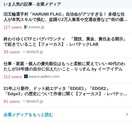
いま人気の記事 - 企業メディア
旧五輪選手村「HARUMI FLAG」自治会がアツすぎる！ 多様な住
人が本気スキルで挑む、盆踊り2万人集客や交通改善など“街の価値
向上”戦略 東京・中央区
117 users
suumo.jp
終わりゆくCTFとバグバウンティ 「競技、賞金、責任ある開示」
で起きていること【フォーカス】 - レバテックLAB
33 users
levtech.jp
仕事・家庭・個人の優先順位はもっと柔軟に変えていい 40代のわ
たしが10年後の自分に伝えたいこと - りっすん by イーアイデム
112 users
www.e-aidem.com
21年ぶり新作、ドット絵エディタ「EDGE1」「EDGE2」
「Edge3」の歴史について作者に聞く【フォーカス】 - レバテック
LAB
91 users
levtech.jp
企業メディアをもっと読む