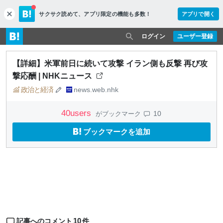
サクサク読めて、
アプリ限定の機能も多数！
アプリで開く
c
l
o
ログイン
ユーザー登録
s
e
【詳細】米軍前日に続いて攻撃 イラン側も反撃 再び攻
撃応酬 | NHKニュース
政治と経済
news.web.nhk
40
users
10
がブックマーク
ブックマークを追加
10
記事へのコメント
件