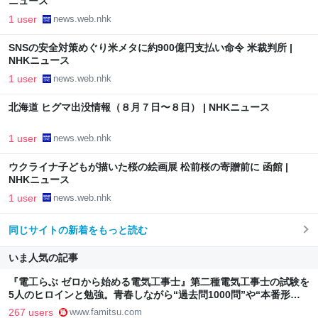
ニュース
1 user
news.web.nhk
SNSの安全対策めぐり米メタに約900億円支払い命令 米裁判所 |
NHKニュース
1 user
news.web.nhk
北海道 ヒグマ出没情報（８月７日〜８日） | NHKニュース
1 user
news.web.nhk
ウクライナ子どもが描いた桜の絵画展 松前桜の寄贈前に 函館 |
NHKニュース
1 user
news.web.nhk
同じサイトの新着をもっと読む
いま人気の記事
『電工らぶ ゼロから始める電気工事士』第二種電気工事士の試験を
5人のヒロインと勉強。青春しながら“過去問1000問”や“本番形式
CBT模擬試験”で本格的に学べるノベルゲーム | ゲーム・エンタメ
267 users
www.famitsu.com