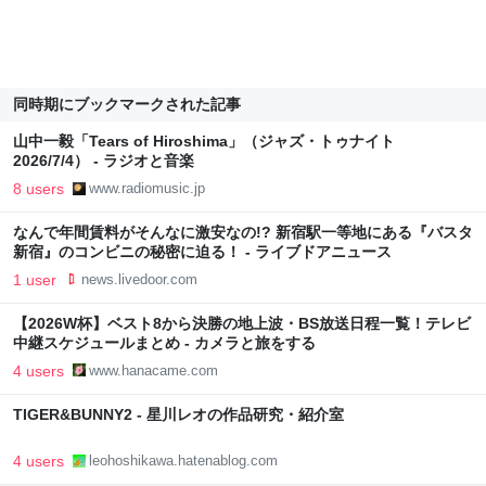
同時期にブックマークされた記事
山中一毅「Tears of Hiroshima」（ジャズ・トゥナイト
2026/7/4） - ラジオと音楽
8 users
www.radiomusic.jp
なんで年間賃料がそんなに激安なの!? 新宿駅一等地にある『バスタ
新宿』のコンビニの秘密に迫る！ - ライブドアニュース
1 user
news.livedoor.com
【2026W杯】ベスト8から決勝の地上波・BS放送日程一覧！テレビ
中継スケジュールまとめ - カメラと旅をする
4 users
www.hanacame.com
TIGER&BUNNY2 - 星川レオの作品研究・紹介室
4 users
leohoshikawa.hatenablog.com