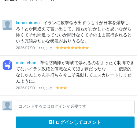
kohakuirono
イランに攻撃命令出すつもりが日本を爆撃し
ろ！とか間違えて言い出して、誰もがおかしいと思いながら
怖くてそれ間違ってないか聞けなくてそのまま実行されると
いう冗談みたいな状況がありうるな。
2026/07/09
リンク
y
y
y
y
y
y
y
y
y
el
el
el
el
el
el
el
el
el
lo
lo
lo
lo
lo
lo
lo
lo
lo
auto_chan
革命防衛隊が海峡で暴れるのをまったく制御でき
w
w
w
w
w
w
w
w
w
てないイラン政権と停戦なんて短ぇ夢だったな……。伝統的
なしゃんしゃん手打ちを今こそ発動してエスカレートしませ
んように。
2026/07/09
リンク
y
y
y
el
el
el
lo
lo
lo
コメントするにはログインが必要です
w
w
w
ログインしてコメント