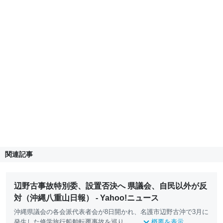
関連記事
辺野古事故特別委、設置否決へ 県議会、自民以外が反
対（沖縄八重山日報） - Yahoo!ニュース
沖縄県議会の各会派代表者会が8日開かれ、名護市辺野古沖で3月に
発生した修学
旅行
船舶転覆事故を巡り、...
概要を表示