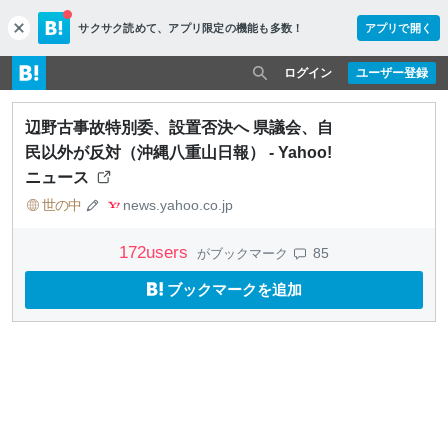
サクサク読めて、
アプリ限定の機能も多数！
アプリで開く
c
l
o
ログイン
ユーザー登録
s
e
辺野古事故特別委、設置否決へ 県議会、自
民以外が反対（沖縄八重山日報） - Yahoo!
ニュース
世の中
news.yahoo.co.jp
172
users
85
がブックマーク
ブックマークを追加