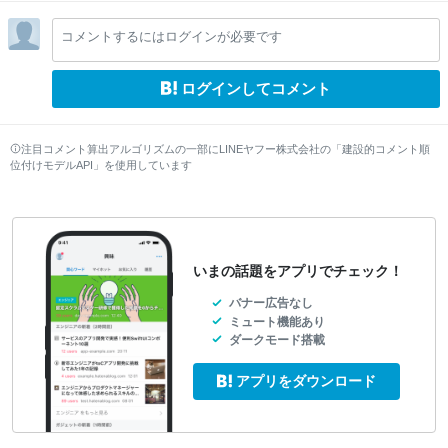
el
el
el
el
el
el
el
el
el
el
el
el
el
lo
lo
lo
lo
lo
lo
lo
lo
lo
lo
lo
lo
lo
コメントするにはログインが必要です
w
w
w
w
w
w
w
w
w
w
w
w
w
ログインしてコメント
注目コメント算出アルゴリズムの一部にLINEヤフー株式会社の「建設的コメント順
位付けモデルAPI」を使用しています
いまの話題をアプリでチェック！
バナー広告なし
ミュート機能あり
ダークモード搭載
アプリをダウンロード