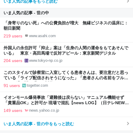
いま人気の記事をもっと読む
いま人気の記事 - 世の中
「身寄りのない死」への公費負担が増大 無縁ビジネスの温床に：
朝日新聞
219 users
www.asahi.com
外国人の永住許可「抑止」案は「生身の人間の運命をもてあそんで
いる」 東京・高田馬場で反対アピール：東京新聞デジタル
204 users
www.tokyo-np.co.jp
このスタイルで診察室に入室してくる患者さんは、要注意だと思っ
ている「ライブ配信されそうになった」「患者さんの名前をフルネ
ームで繰り返し呼んで対抗」
91 users
togetter.com
イオンモール爆発事故「避難後は戻らない」マニュアル機能せず
「貴重品OK」と許可か 現場で混乱【news LOG】（日テレNEWS
NNN） - Yahoo!ニュース
149 users
news.yahoo.co.jp
いま人気の記事 - 世の中をもっと読む