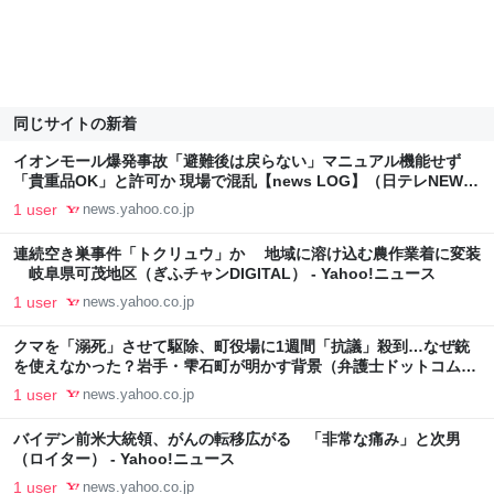
同じサイトの新着
イオンモール爆発事故「避難後は戻らない」マニュアル機能せず
「貴重品OK」と許可か 現場で混乱【news LOG】（日テレNEWS
NNN） - Yahoo!ニュース
1 user
news.yahoo.co.jp
連続空き巣事件「トクリュウ」か 地域に溶け込む農作業着に変装
岐阜県可茂地区（ぎふチャンDIGITAL） - Yahoo!ニュース
1 user
news.yahoo.co.jp
クマを「溺死」させて駆除、町役場に1週間「抗議」殺到…なぜ銃
を使えなかった？岩手・雫石町が明かす背景（弁護士ドットコムニ
ュース） - Yahoo!ニュース
1 user
news.yahoo.co.jp
バイデン前米大統領、がんの転移広がる 「非常な痛み」と次男
（ロイター） - Yahoo!ニュース
1 user
news.yahoo.co.jp