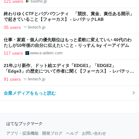
121 users
suumo.jp
終わりゆくCTFとバグバウンティ 「競技、賞金、責任ある開示」
で起きていること【フォーカス】 - レバテックLAB
35 users
levtech.jp
仕事・家庭・個人の優先順位はもっと柔軟に変えていい 40代のわ
たしが10年後の自分に伝えたいこと - りっすん by イーアイデム
117 users
www.e-aidem.com
21年ぶり新作、ドット絵エディタ「EDGE1」「EDGE2」
「Edge3」の歴史について作者に聞く【フォーカス】 - レバテック
LAB
91 users
levtech.jp
企業メディアをもっと読む
はてなブックマーク
アプリ・拡張機能
開発ブログ
ヘルプ
お問い合わせ