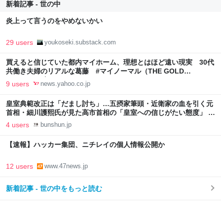
新着記事 - 世の中
炎上って言うのをやめないかい
29 users
youkoseki.substack.com
買えると信じていた都内マイホーム、理想とはほど遠い現実 30代
共働き夫婦のリアルな葛藤 #マイノーマル（THE GOLD
ONLINE（ゴールドオンライン）） - Yahoo!ニュース
9 users
news.yahoo.co.jp
皇室典範改正は「だまし討ち」…五摂家筆頭・近衛家の血を引く元
首相・細川護熙氏が見た高市首相の「皇室への信じがたい態度」 |
文春オンライン
4 users
bunshun.jp
【速報】ハッカー集団、ニチレイの個人情報公開か
12 users
www.47news.jp
新着記事 - 世の中をもっと読む