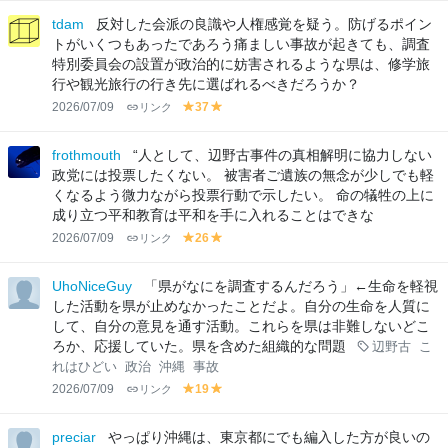
lo
lo
tdam
反対した会派の良識や人権感覚を疑う。防げるポイン
w
w
トがいくつもあったであろう痛ましい事故が起きても、調査
特別委員会の設置が政治的に妨害されるような県は、修学旅
行や観光旅行の行き先に選ばれるべきだろうか？
2026/07/09
リンク
37
y
y
el
el
lo
lo
frothmouth
“人として、辺野古事件の真相解明に協力しない
w
w
政党には投票したくない。 被害者ご遺族の無念が少しでも軽
くなるよう微力ながら投票行動で示したい。 命の犠牲の上に
成り立つ平和教育は平和を手に入れることはできな
2026/07/09
リンク
26
y
y
el
el
lo
lo
UhoNiceGuy
「県がなにを調査するんだろう」←生命を軽視
w
w
した活動を県が止めなかったことだよ。自分の生命を人質に
して、自分の意見を通す活動。これらを県は非難しないどこ
ろか、応援していた。県を含めた組織的な問題
辺野古
こ
れはひどい
政治
沖縄
事故
2026/07/09
リンク
19
y
y
el
el
lo
lo
preciar
やっぱり沖縄は、東京都にでも編入した方が良いの