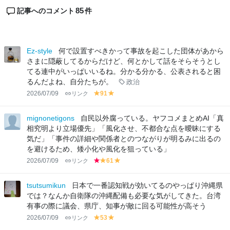
85
記事へのコメント
件
Ez-style
何で設置すべきかって事故を起こした団体があから
さまに隠蔽してるからだけど、何とかして話をそらそうとし
てる連中がいっぱいいるね。分かる分かる、公表されると困
るんだよね、自分たちが。
政治
2026/07/09
リンク
91
y
y
el
el
lo
lo
mignonetigons
自民以外腐っている。ヤフコメまとめAI「真
w
w
相究明より立場優先」「風化させ、不都合な点を曖昧にする
気だ」「事件の詳細や関係者とのつながりが明るみに出るの
を避けるため、矮小化や風化を狙っている」
2026/07/09
リンク
61
r
y
y
e
el
el
d
lo
lo
tsutsumikun
日本で一番認知戦が効いてるのやっぱり沖縄県
w
w
では？なんか自衛隊の沖縄配備も必要な気がしてきた。台湾
有事の際に議会、県庁、知事が敵に回る可能性が高そう
2026/07/09
リンク
53
y
y
el
el