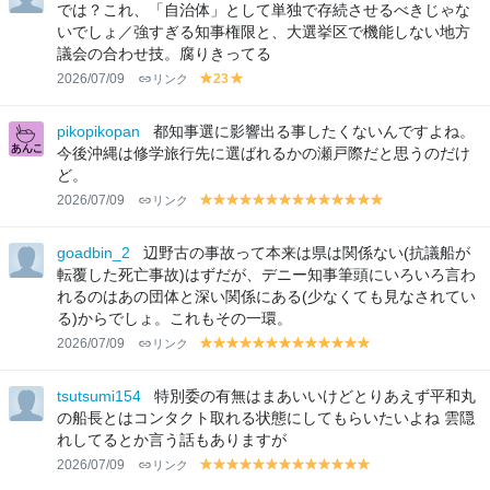
w
w
では？これ、「自治体」として単独で存続させるべきじゃな
いでしょ／強すぎる知事権限と、大選挙区で機能しない地方
議会の合わせ技。腐りきってる
2026/07/09
リンク
23
y
y
el
el
lo
lo
pikopikopan
都知事選に影響出る事したくないんですよね。
w
w
今後沖縄は修学旅行先に選ばれるかの瀬戸際だと思うのだけ
ど。
2026/07/09
リンク
y
y
y
y
y
y
y
y
y
y
y
y
y
y
el
el
el
el
el
el
el
el
el
el
el
el
el
el
lo
lo
lo
lo
lo
lo
lo
lo
lo
lo
lo
lo
lo
lo
goadbin_2
辺野古の事故って本来は県は関係ない(抗議船が
w
w
w
w
w
w
w
w
w
w
w
w
w
w
転覆した死亡事故)はずだが、デニー知事筆頭にいろいろ言わ
れるのはあの団体と深い関係にある(少なくても見なされてい
る)からでしょ。これもその一環。
2026/07/09
リンク
y
y
y
y
y
y
y
y
y
y
y
y
y
el
el
el
el
el
el
el
el
el
el
el
el
el
lo
lo
lo
lo
lo
lo
lo
lo
lo
lo
lo
lo
lo
tsutsumi154
特別委の有無はまあいいけどとりあえず平和丸
w
w
w
w
w
w
w
w
w
w
w
w
w
の船長とはコンタクト取れる状態にしてもらいたいよね 雲隠
れしてるとか言う話もありますが
2026/07/09
リンク
y
y
y
y
y
y
y
y
y
y
y
y
y