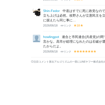
y
y
el
el
lo
lo
Shin-Fedor
中道はすでに死に政党なの
w
w
立ち上げは必然。枝野さんが立憲民主を
に据えたら同じ事に…
2026/06/18
リンク
18
y
y
el
el
lo
lo
howlingpot
連合と市民連合(共産党)の
w
w
言かな。高市が総理になれたのは石破が
たからだよ。
2026/06/18
リンク
y
y
y
y
y
y
y
y
el
el
el
el
el
el
el
el
lo
lo
lo
lo
lo
lo
lo
lo
注目コメント算出アルゴリズムの一部にLINEヤフー株式会社
w
w
w
w
w
w
w
w