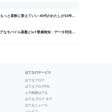
もっと柔軟に変えていい 40代のわたしが10年後
ん by イーアイデム
 〜 セキュアなモバイル基盤とIoT脅威検知・データ利活用
usiness Engineers' Blog
はてなのサービス
はてなブログ
はてなブログPro
人力検索はてな
はてなブログ タグ
はてなニュース
ソレドコ