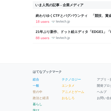
いま人気の記事 - 企業メディア
終わりゆくCTFとバグバウンティ 「競技、賞
ること【フォーカス】 - レバテックLAB
18 users
levtech.jp
21年ぶり新作、ドット絵エディタ「EDGE1」「E
ついて作者に聞く【フォーカス】 - レバテックL
88 users
levtech.jp
はてなブックマーク
総合
テクノロジー
アプリ・
一般
エンタメ
開発ブロ
世の中
アニメとゲーム
ヘルプ
政治と経済
おもしろ
お問い合
暮らし
学び