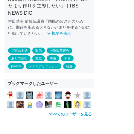
たまり作りを主導したい」 | TBS
NEWS DIG
吉田晴美 前衆院議員「国民の皆さんのため
に、期待を集める大きなかたまりを作るために
行動していきたい...
概要を表示
立憲民主党
政治
中道改革連合
あとで読む
野党
中道
ネタ
politics
メディアリテラシー
社会
ブックマークしたユーザー
すべてのユーザーを見る