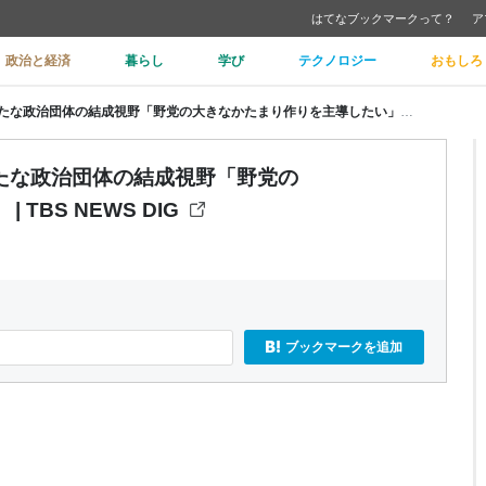
はてなブックマークって？
ア
政治と経済
暮らし
学び
テクノロジー
おもしろ
【独自】吉田晴美前衆院議員が新たな政治団体の結成視野「野党の大きなかたまり作りを主導したい」 | TBS NEWS DIG
たな政治団体の結成視野「野党の
TBS NEWS DIG
ブックマークを追加