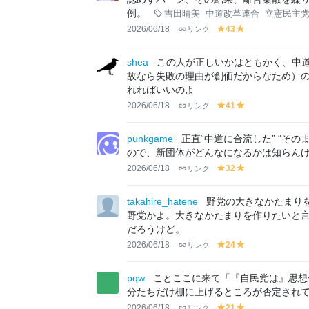
例。
吉田晴美
中道改革連合
立憲民主
2026/06/18
リンク
43
y
y
el
el
lo
lo
shea
この人が正しいかはともかく、中
w
w
故なら失敗の理由が創価だからなため）
れればいいのよ
2026/06/18
リンク
41
y
y
el
el
lo
lo
punkgame
正直“中道に合流した” “そ
w
w
ので、新団体がどんなになるかは知らん
2026/06/18
リンク
32
y
y
el
el
lo
lo
takahire_hatene
野党の大きなかたまり
w
w
野党かよ。大きなかたまりを作りたいと
だろうけど。
2026/06/18
リンク
24
y
y
el
el
lo
lo
pqw
ことここに来て「『自民党は』思想
w
w
分たちだけ棚に上げるところが否定され
2026/06/18
リンク
21