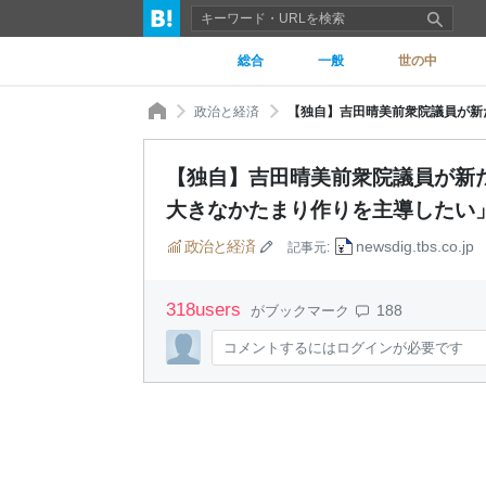
総合
一般
世の中
政治と経済
【独自】吉田晴美前衆院議員が新
大きなかたまり作りを主導したい」 | 
政治と経済
newsdig.tbs.co.jp
記事元:
318
users
188
がブックマーク
コメントするにはログインが必要です