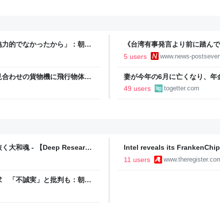
協力的でなかったから」：朝日
《台湾有事発言より前に踏んで
した対中外交の大失態「高市総
5 users
www.news-postseve
た」
見合わせの貨物機に飛行物体が
妻が今年の6月に亡くなり、年
申請…受給資格がないと言われ
49 users
togetter.com
か？保険と考えるか？で違う
 - 【Deep Research
Intel reveals its FrankenCh
代
SOCKET
11 users
www.theregister.co
求 「不誠実」と批判も：朝日