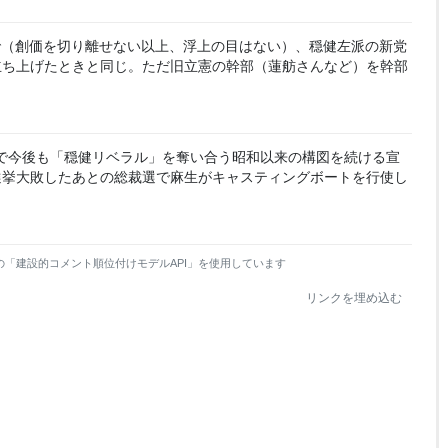
で（創価を切り離せない以上、浮上の目はない）、穏健左派の新党
立ち上げたときと同じ。ただ旧立憲の幹部（蓮舫さんなど）を幹部
間で今後も「穏健リベラル」を奪い合う昭和以来の構図を続ける宣
選挙大敗したあとの総裁選で麻生がキャスティングボートを行使し
の「建設的コメント順位付けモデルAPI」を使用しています
リンクを埋め込む