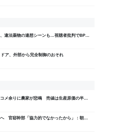
煙、違法薬物の連想シーンも…視聴者批判でBPO
ないほうが」 - ライブドアニュース
m
クドア、外部から完全制御のおそれ
コメ余りに農家が悲鳴 売値は生産原価の半分
「今年でやめる」農家も｜FNNプライムオンラ
へ 官邸幹部「協力的でなかったから」：朝日