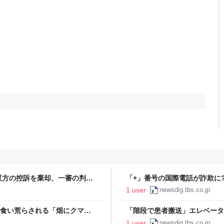
双方の控訴を棄却、一審の判決
「+」番号の国際電話が詐欺に?
S DIG
特殊詐欺、怪しい国際電話を防ぐ対策
1 user
newsdig.tbs.co.jp
ル食い荒らされる「畑にクマの
「階段で患者搬送」エレベータ
チほどの足跡 北海道苫小牧市
む”地域医療の砦” 被災者は片付け
1 user
newsdig.tbs.co.jp