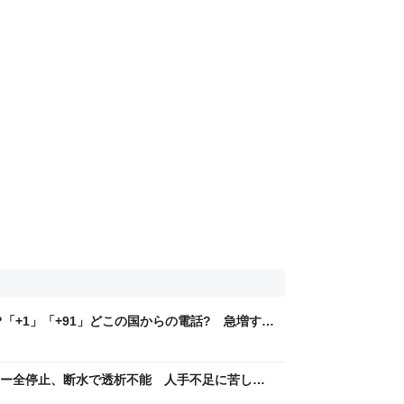
「+1」「+91」どこの国からの電話? 急増する
は【解説】 | TBS NEWS DIG
ー全停止、断水で透析不能 人手不足に苦し
に追われる | TBS NEWS DIG