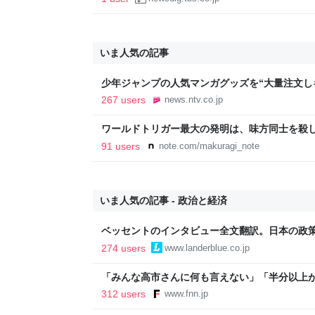
| TBS NEWS DIG
いま人気の記事
少年ジャンプの人気マンガグッズを“大量注文し
逮捕 総額43億円以上（2026年8月6日掲載）｜日
267 users
news.ntv.co.jp
ワールドトリガー最大の発明は、味方同士を殺
91 users
note.com/makuragi_note
いま人気の記事 - 政治と経済
ベッセントのインタビュー全文翻訳。日本の政
いる
274 users
www.landerblue.co.jp
「みんな高市さんに何も言えない」「半分以上が
裏 自民党内でくすぶる慎重論と本音【スポット
312 users
www.fnn.jp
ライン