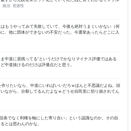
党
政治
党派性
道はもうやってみて失敗していて、今後も絶対うまくいかない（何
のに、他に団体ができないの不安だった。今選挙あったらどこに入
のまま中道に居残ってる”というだけでかなりマイナス評価ではある
けど中道抜けるのだけは評価点だと思う。
を作りたいなら、中道にいればいいだろｗほんと不思議だよね。頭
言いながら、分裂してるんだよなｗどうせ自民党に切り崩されてん
信条でなく利権を軸にした寄り合い」という認識なのか。その自
てるとは思わんのかな。