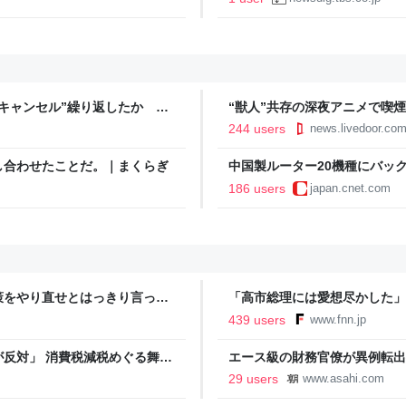
キャンセル”繰り返したか 女
“獣人”共存の深夜アニメで喫
テレNEWS NNN
議論「紛らわしいことは放送し
244 users
news.livedoor.co
し合わせたことだ。｜まくらぎ
中国製ルーター20機種にバッ
186 users
japan.cnet.com
策をやり直せとはっきり言って
「高市総理には愛想尽かした」
以下に…肥料代や燃料代は高騰
439 users
www.fnn.jp
イン
反対」 消費税減税めぐる舞台
エース級の財務官僚が異例転出
ライト】｜FNNプライムオン
新聞
29 users
www.asahi.com