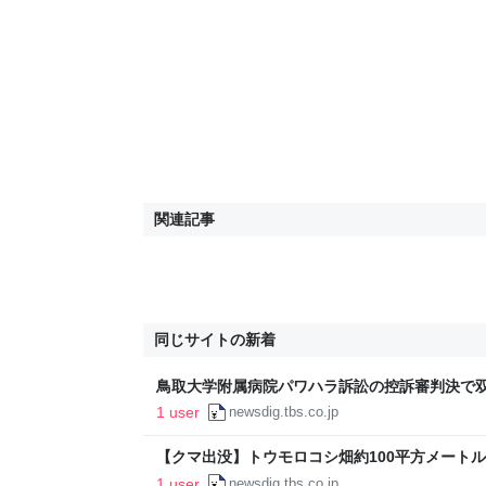
関連記事
同じサイトの新着
鳥取大学附属病院パワハラ訴訟の控訴審判決で
を支持 元職員の女性は上告する意向 | TBS NEW
1 user
newsdig.tbs.co.jp
【クマ出没】トウモロコシ畑約100平方メート
足跡」所有者が発見し通報 現場には幅18セン
1 user
newsdig.tbs.co.jp