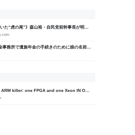
いた“虎の尾”》森山裕・自民党前幹事長が明か
理の“個人的なSNS投稿”が習近平主席を怒らせ
n.com
金事務所で遺族年金の手続きのために娘の名前で
た「何のための年金なのか」→貯金と考える
ip ARM killer: one FPGA and one Xeon IN ONE
m