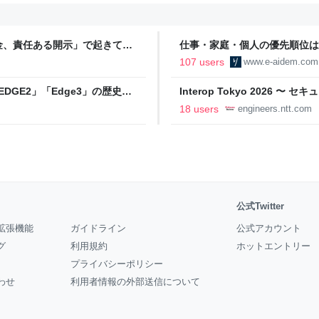
金、責任ある開示」で起きてい
仕事・家庭・個人の優先順位は
の自分に伝えたいこと - りっす
107 users
www.e-aidem.com
DGE2」「Edge3」の歴史に
Interop Tokyo 2026
AB
への取り組み 〜 - NTT docomo B
18 users
engineers.ntt.com
公式Twitter
拡張機能
ガイドライン
公式アカウント
グ
利用規約
ホットエントリー
プライバシーポリシー
わせ
利用者情報の外部送信について