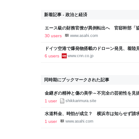
新着記事 - 政治と経済
エース級の財務官僚が異例転出へ 官邸幹部「
新聞
30 users
www.asahi.com
ドイツ空港で爆発物搭載のドローン発見、着陸
衝突
6 users
www.cnn.co.jp
同時期にブックマークされた記事
金継ぎの精神と傷の美学～不完全の芸術性を見抜く大和魂
Japan】日本語・カタカムナ・言霊・新しい時
1 user
shikkarimura.site
水道料金、時効が成立？ 横浜市は知らせず請
新聞
1 user
www.asahi.com