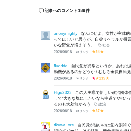
188
記事へのコメント
件
anonymighty
なんにせよ、女性が主体的
ってほしいと思うが、自称リベラルが投
いな野党が増えそう。
社会
2026/06/18
リンク
54
y
y
el
el
lo
lo
fluoride
自民党が異常というか、あれは
w
w
動機があるのかどうか / むしろ全員自民
2026/06/18
リンク
135
r
y
y
e
el
el
d
lo
lo
Hige2323
この人主導で新しい政治団体
w
w
して"大きな塊にしたいなら中道でやれ"
るのも大差無かろう
政治
2026/06/18
リンク
87
y
y
el
el
lo
lo
tikuwa_ore
自民党が強いのは党内派閥で
w
w
認めずパージ、その結果、離合集散を繰