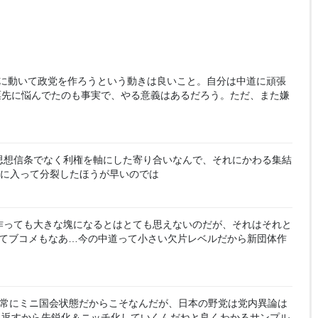
に動いて政党を作ろうという動きは良いこと。自分は中道に頑張
票先に悩んでたのも事実で、やる意義はあるだろう。ただ、また嫌
思想信条でなく利権を軸にした寄り合いなんで、それにかわる集結
党に入って分裂したほうが早いのでは
作っても大きな塊になるとはとても思えないのだが、それはそれと
ってブコメもなあ…今の中道って小さい欠片レベルだから新団体作
常にミニ国会状態だからこそなんだが、日本の野党は党内異論は
り返すから先鋭化＆ニッチ化していくんだねと良くわかるサンプル