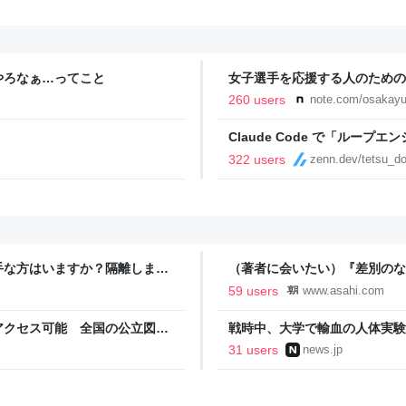
やろなぁ…ってこと
女子選手を応援する人のための
YURU KOSAL:TETSUYA KIT
260 users
note.com/osakayu
Claude Code で「ルー
322 users
zenn.dev/tetsu_d
手な方はいますか？隔離します
（著者に会いたい）『差別のな
来た
録』 仲川啓介さん：朝日新聞
59 users
www.asahi.com
アクセス可能 全国の公立図書
戦時中、大学で輸血の人体実験 
ニュースサイト
31 users
news.jp