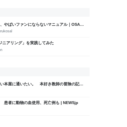
、やばいファンにならないマニュアル｜OSAKA
AMOTO
rukosal
プエンジニアリング」を実践してみた
on
い本屋に通いたい。 本好き教師の冒険の記
患者に動物の血使用、死亡例も | NEWSjp