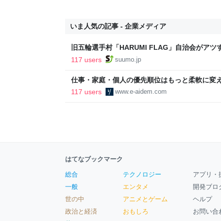
いま人気の記事 - 企業メディア
旧五輪選手村「HARUMI FLAG」自治会がア
ルで挑む、盆踊り2万人集客や交通改善など“街
117 users
suumo.jp
区
仕事・家庭・個人の優先順位はもっと柔軟に変えて
後の自分に伝えたいこと - りっすん by イーア
117 users
www.e-aidem.com
はてなブックマーク
総合
テクノロジー
アプリ・
一般
エンタメ
開発ブロ
世の中
アニメとゲーム
ヘルプ
政治と経済
おもしろ
お問い合