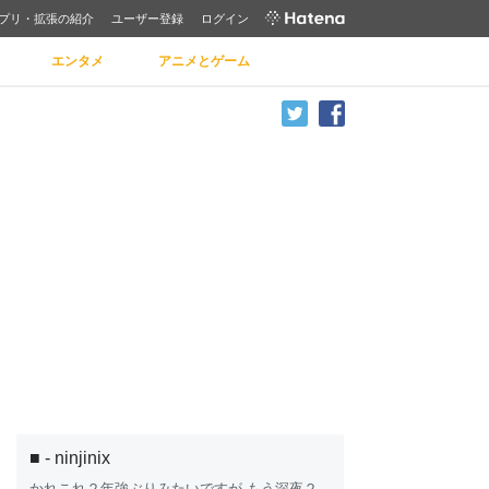
プリ・拡張の紹介
ユーザー登録
ログイン
エンタメ
アニメとゲーム
■ - ninjinix
かれこれ２年強ぶりみたいですが もう深夜２