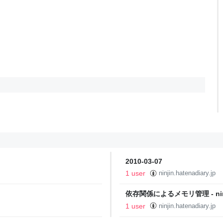
2010-03-07
1 user
ninjin.hatenadiary.jp
依存関係によるメモリ管理 - ninj
1 user
ninjin.hatenadiary.jp