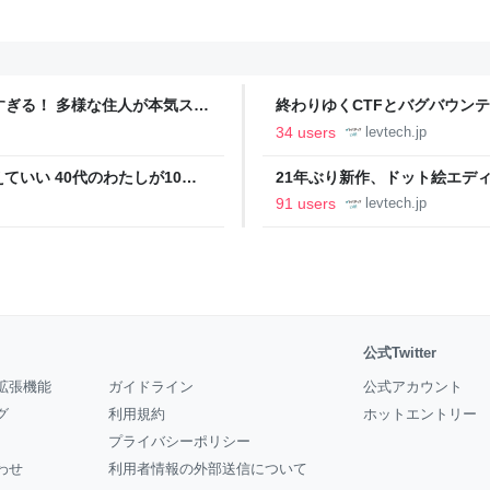
ツすぎる！ 多様な住人が本気スキ
終わりゆくCTFとバグバウン
の価値向上”戦略 東京・中央
ること【フォーカス】 - レバテ
34 users
levtech.jp
いい 40代のわたしが10年
21年ぶり新作、ドット絵エディタ
イデム
ついて作者に聞く【フォーカス】
91 users
levtech.jp
公式Twitter
拡張機能
ガイドライン
公式アカウント
グ
利用規約
ホットエントリー
プライバシーポリシー
わせ
利用者情報の外部送信について