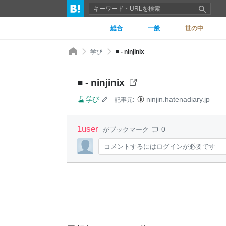
総合
一般
世の中
学び
■ - ninjinix
■ - ninjinix
学び
ninjin.hatenadiary.jp
記事元:
1
user
0
がブックマーク
コメントするにはログインが必要です