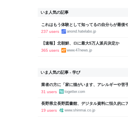
いま人気の記事
これはもう体験として知ってるの自分らが最後
237 users
anond.hatelabo.jp
【速報】北朝鮮、ロに最大5万人派兵決定か
365 users
www.47news.jp
いま人気の記事 - 学び
業者の方に「家に猫がいます、アレルギーや苦
か？」と尋ねたら「厳選します」という返答が
31 users
togetter.com
長野県立長野図書館、デジタル資料に恒久的に
館初｜信濃毎日新聞デジタル 信州・長野県の
19 users
www.shinmai.co.jp