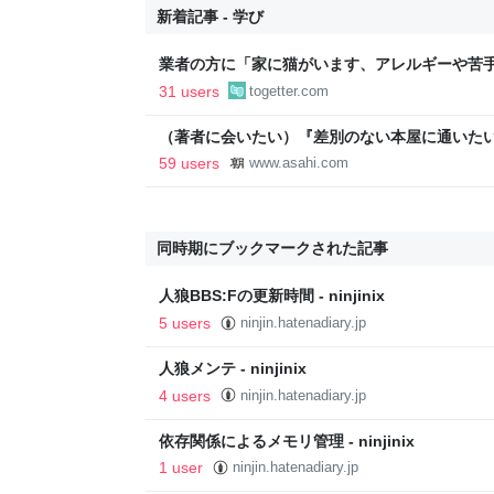
新着記事 - 学び
業者の方に「家に猫がいます、アレルギーや苦
か？」と尋ねたら「厳選します」という返答が
31 users
togetter.com
（著者に会いたい）『差別のない本屋に通いた
録』 仲川啓介さん：朝日新聞
59 users
www.asahi.com
同時期にブックマークされた記事
人狼BBS:Fの更新時間 - ninjinix
5 users
ninjin.hatenadiary.jp
人狼メンテ - ninjinix
4 users
ninjin.hatenadiary.jp
依存関係によるメモリ管理 - ninjinix
1 user
ninjin.hatenadiary.jp