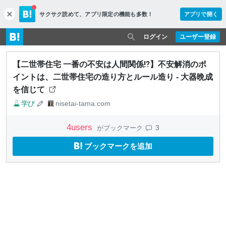
サクサク読めて、
アプリ限定の機能も多数！
アプリで開く
c
l
o
ログイン
ユーザー登録
s
e
【二世帯住宅 一番の不安は人間関係⁉】不安解消のポ
イントは、二世帯住宅の造り方とルール造り - 大器晩成
を信じて
学び
nisetai-tama.com
4
users
3
がブックマーク
ブックマークを追加