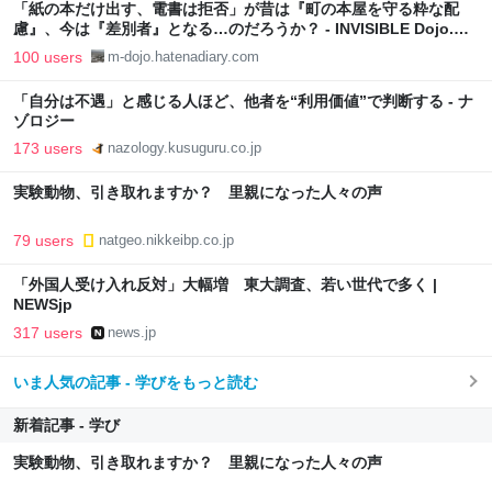
「紙の本だけ出す、電書は拒否」が昔は『町の本屋を守る粋な配
慮』、今は『差別者』となる…のだろうか？ - INVISIBLE Dojo.
ーQUIET & COLORFUL PLACE-
100 users
m-dojo.hatenadiary.com
「自分は不遇」と感じる人ほど、他者を“利用価値”で判断する - ナ
ゾロジー
173 users
nazology.kusuguru.co.jp
実験動物、引き取れますか？ 里親になった人々の声
79 users
natgeo.nikkeibp.co.jp
「外国人受け入れ反対」大幅増 東大調査、若い世代で多く |
NEWSjp
317 users
news.jp
いま人気の記事 - 学びをもっと読む
新着記事 - 学び
実験動物、引き取れますか？ 里親になった人々の声