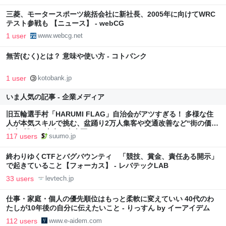
三菱、モータースポーツ統括会社に新社長、2005年に向けてWRC
テスト参戦も 【ニュース】 - webCG
1 user
www.webcg.net
無苦(むく)とは？ 意味や使い方 - コトバンク
1 user
kotobank.jp
いま人気の記事 - 企業メディア
旧五輪選手村「HARUMI FLAG」自治会がアツすぎる！ 多様な住
人が本気スキルで挑む、盆踊り2万人集客や交通改善など“街の価値
向上”戦略 東京・中央区
117 users
suumo.jp
終わりゆくCTFとバグバウンティ 「競技、賞金、責任ある開示」
で起きていること【フォーカス】 - レバテックLAB
33 users
levtech.jp
仕事・家庭・個人の優先順位はもっと柔軟に変えていい 40代のわ
たしが10年後の自分に伝えたいこと - りっすん by イーアイデム
112 users
www.e-aidem.com