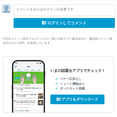
lo
lo
lo
lo
lo
lo
コメントするにはログインが必要です
w
w
w
w
w
w
ログインしてコメント
注目コメント算出アルゴリズムの一部にLINEヤフー株式会社の「建設的コメント順
位付けモデルAPI」を使用しています
いまの話題をアプリでチェック！
バナー広告なし
ミュート機能あり
ダークモード搭載
アプリをダウンロード