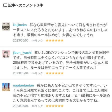
3
記事へのコメント
件
ikujineko
私なら親世帯から育児について口を出されるのが
一番ストレスだろうとおもいます。あつうねさんのおっしゃ
る通り、最初のルール決めが、大切なんでしょうね
2023/05/05
リンク
y
y
y
y
y
y
el
el
el
el
el
el
lo
lo
lo
lo
lo
lo
jibun_iyashi
狭い2LDKのマンションで術後の親と短期同居中
w
w
w
w
w
w
です。自分時間は全くなくパソコンもなかなか開けずです。
20日程度で音をあげているので、完全分離型がいいなぁと感
じました。ルールは最初にってすごーく大事ですね！
2023/05/04
リンク
y
y
y
y
y
y
el
el
el
el
el
el
lo
lo
lo
lo
lo
lo
naatantantan
確かに色んな不安が出てきそうですねー。い
w
w
w
w
w
w
くら完全分離でも近くに住むことで、これまで以上に人間関
係の不安が増す可能性ありますよね(；´Д｀)最初にルール決め
たり意思表示するってのは夫婦間でも大切かもですね。
2023/05/04
リンク
y
y
y
y
y
y
el
el
el
el
el
el