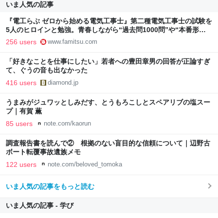
いま人気の記事
『電工らぶ ゼロから始める電気工事士』第二種電気工事士の試験を
5人のヒロインと勉強。青春しながら“過去問1000問”や“本番形式
CBT模擬試験”で本格的に学べるノベルゲーム | ゲーム・エンタメ
256 users
www.famitsu.com
最新情報のファミ通.com
「好きなことを仕事にしたい」若者への豊田章男の回答が正論すぎ
て、ぐうの音も出なかった
416 users
diamond.jp
うまみがジュワッとしみだす、とうもろこしとスペアリブの塩スー
プ｜有賀 薫
85 users
note.com/kaorun
調査報告書を読んで② 根拠のない盲目的な信頼について｜辺野古
ボート転覆事故遺族メモ
122 users
note.com/beloved_tomoka
いま人気の記事をもっと読む
いま人気の記事 - 学び