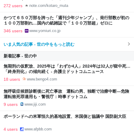
272 users
note.com/kotaro_muta
かつて６５０万部を誇った「週刊少年ジャンプ」、発行部数が初の
１００万部割れ…国内の紙雑誌で「１００万部超」ゼロに
346 users
www.yomiuri.co.jp
いま人気の記事 - 世の中をもっと読む
新着記事 - 世の中
無期刑の仮釈放、2025年は「わずか4人」2024年は32人が獄中死…
「終身刑化」の傾向続く - 弁護士ドットコムニュース
18 users
www.bengo4.com
無呼吸症候群診断後に死亡事故 運転の男、独断で治療中断―危険
運転致死罪適用も・警視庁：時事ドットコム
9 users
www.jiji.com
ポーランドへの米軍恒久的基地設置、米国側と協議中 国防副大臣
4 users
www.afpbb.com