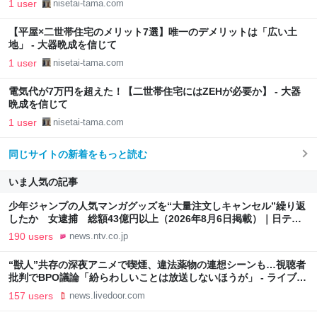
1 user
nisetai-tama.com
【平屋×二世帯住宅のメリット7選】唯一のデメリットは「広い土
地」 - 大器晩成を信じて
1 user
nisetai-tama.com
電気代が7万円を超えた！【二世帯住宅にはZEHが必要か】 - 大器
晩成を信じて
1 user
nisetai-tama.com
同じサイトの新着をもっと読む
いま人気の記事
少年ジャンプの人気マンガグッズを“大量注文しキャンセル”繰り返
したか 女逮捕 総額43億円以上（2026年8月6日掲載）｜日テレ
NEWS NNN
190 users
news.ntv.co.jp
“獣人”共存の深夜アニメで喫煙、違法薬物の連想シーンも…視聴者
批判でBPO議論「紛らわしいことは放送しないほうが」 - ライブド
アニュース
157 users
news.livedoor.com