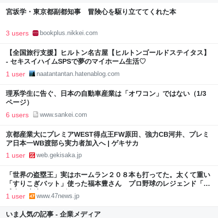
宮坂学・東京都副都知事 冒険心を駆り立ててくれた本
3 users
bookplus.nikkei.com
【全国旅行支援】ヒルトン名古屋【ヒルトンゴールドステイタス】
- セキスイハイムSPSで夢のマイホーム生活♡
1 user
naatantantan.hatenablog.com
理系学生に告ぐ、日本の自動車産業は「オワコン」ではない（1/3
ページ）
6 users
www.sankei.com
京都産業大にプレミアWEST得点王FW原田、強力CB河井、プレミ
ア日本一WB渡部ら実力者加入へ | ゲキサカ
1 user
web.gekisaka.jp
「世界の盗塁王」実はホームラン２０８本も打ってた。太くて重い
「すりこぎバット」使った福本豊さん プロ野球のレジェンド「名
球会」連続インタビュー（１０）
1 user
www.47news.jp
いま人気の記事 - 企業メディア