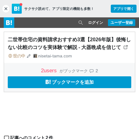
サクサク読めて、
アプリ限定の機能も多数！
アプリで開く
c
l
o
ログイン
ユーザー登録
s
e
二世帯住宅の資料請求おすすめ3選【2026年版】後悔し
ない比較のコツを実体験で解説 - 大器晩成を信じて
世の中
nisetai-tama.com
2
users
2
がブックマーク
ブックマークを追加
2
記事へのコメント
件