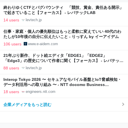
終わりゆくCTFとバグバウンティ 「競技、賞金、責任ある開示」
で起きていること【フォーカス】 - レバテックLAB
14 users
levtech.jp
仕事・家庭・個人の優先順位はもっと柔軟に変えていい 40代のわ
たしが10年後の自分に伝えたいこと - りっすん by イーアイデム
106 users
www.e-aidem.com
21年ぶり新作、ドット絵エディタ「EDGE1」「EDGE2」
「Edge3」の歴史について作者に聞く【フォーカス】 - レバテック
LAB
88 users
levtech.jp
Interop Tokyo 2026 〜 セキュアなモバイル基盤とIoT脅威検知・
データ利活用への取り組み 〜 - NTT docomo Business
Engineers' Blog
18 users
engineers.ntt.com
企業メディアをもっと読む