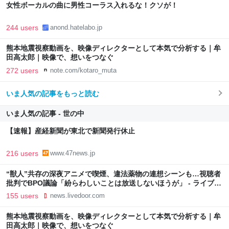
女性ボーカルの曲に男性コーラス入れるな！クソが！
244 users
anond.hatelabo.jp
熊本地震視察動画を、映像ディレクターとして本気で分析する｜牟
田高太郎｜映像で、想いをつなぐ
272 users
note.com/kotaro_muta
いま人気の記事をもっと読む
いま人気の記事 - 世の中
【速報】産経新聞が東北で新聞発行休止
216 users
www.47news.jp
“獣人”共存の深夜アニメで喫煙、違法薬物の連想シーンも…視聴者
批判でBPO議論「紛らわしいことは放送しないほうが」 - ライブド
アニュース
155 users
news.livedoor.com
熊本地震視察動画を、映像ディレクターとして本気で分析する｜牟
田高太郎｜映像で、想いをつなぐ