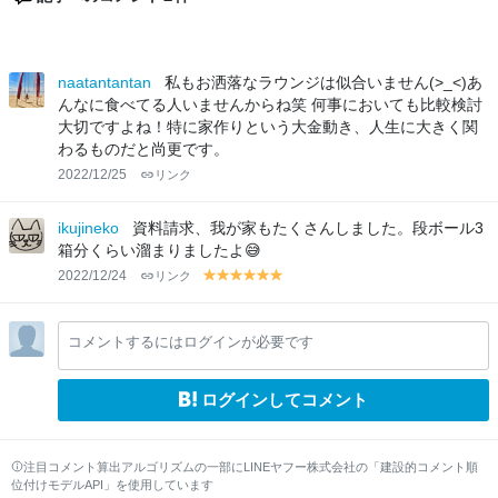
naatantantan
私もお洒落なラウンジは似合いません(>_<)あ
んなに食べてる人いませんからね笑 何事においても比較検討
大切ですよね！特に家作りという大金動き、人生に大きく関
わるものだと尚更です。
2022/12/25
リンク
ikujineko
資料請求、我が家もたくさんしました。段ボール3
箱分くらい溜まりましたよ😅
2022/12/24
リンク
y
y
y
y
y
y
el
el
el
el
el
el
lo
lo
lo
lo
lo
lo
コメントするにはログインが必要です
w
w
w
w
w
w
ログインしてコメント
注目コメント算出アルゴリズムの一部にLINEヤフー株式会社の「建設的コメント順
位付けモデルAPI」を使用しています