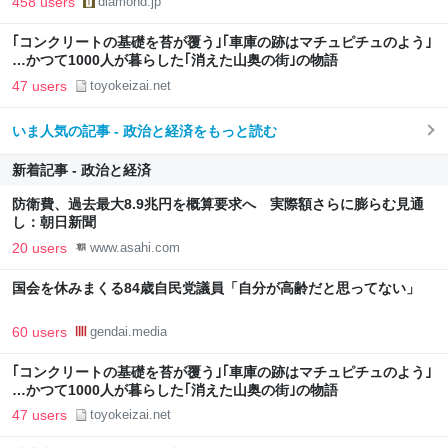
458 users
diamond.jp
｢コンクリートの基礎を苔が覆う｣｢車庫の跡はマチュピチュのよう｣
…かつて1000人が暮らした｢消えた山奥の街｣の物語
47 users
toyokeizai.net
いま人気の記事 - 政治と経済をもっと読む
新着記事 - 政治と経済
防衛費、過去最大8.9兆円を概算要求へ 実際額さらに膨らむ見通
し：朝日新聞
20 users
www.asahi.com
国会を休みまくる84歳自民党議員「自分が高齢だと思ってない」
60 users
gendai.media
｢コンクリートの基礎を苔が覆う｣｢車庫の跡はマチュピチュのよう｣
…かつて1000人が暮らした｢消えた山奥の街｣の物語
47 users
toyokeizai.net