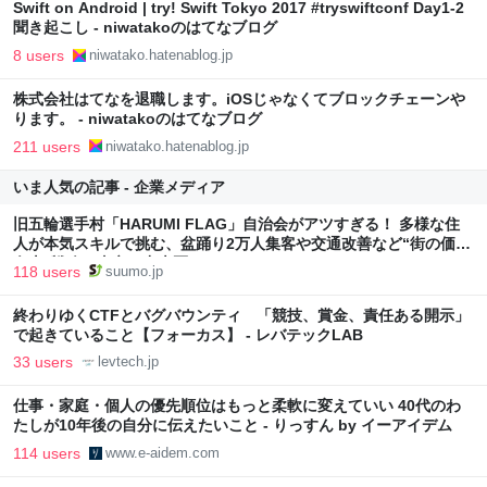
Swift on Android | try! Swift Tokyo 2017 #tryswiftconf Day1-2
聞き起こし - niwatakoのはてなブログ
8 users
niwatako.hatenablog.jp
株式会社はてなを退職します。iOSじゃなくてブロックチェーンや
ります。 - niwatakoのはてなブログ
211 users
niwatako.hatenablog.jp
いま人気の記事 - 企業メディア
旧五輪選手村「HARUMI FLAG」自治会がアツすぎる！ 多様な住
人が本気スキルで挑む、盆踊り2万人集客や交通改善など“街の価値
向上”戦略 東京・中央区
118 users
suumo.jp
終わりゆくCTFとバグバウンティ 「競技、賞金、責任ある開示」
で起きていること【フォーカス】 - レバテックLAB
33 users
levtech.jp
仕事・家庭・個人の優先順位はもっと柔軟に変えていい 40代のわ
たしが10年後の自分に伝えたいこと - りっすん by イーアイデム
114 users
www.e-aidem.com