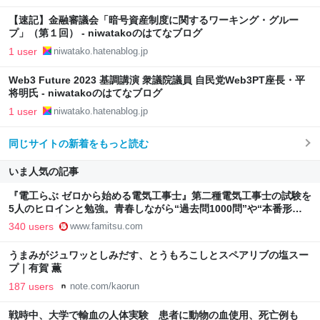
【速記】金融審議会「暗号資産制度に関するワーキング・グルー
プ」（第１回） - niwatakoのはてなブログ
1 user
niwatako.hatenablog.jp
Web3 Future 2023 基調講演 衆議院議員 自民党Web3PT座長・平
将明氏 - niwatakoのはてなブログ
1 user
niwatako.hatenablog.jp
同じサイトの新着をもっと読む
いま人気の記事
『電工らぶ ゼロから始める電気工事士』第二種電気工事士の試験を
5人のヒロインと勉強。青春しながら“過去問1000問”や“本番形式
CBT模擬試験”で本格的に学べるノベルゲーム | ゲーム・エンタメ
340 users
www.famitsu.com
最新情報のファミ通.com
うまみがジュワッとしみだす、とうもろこしとスペアリブの塩スー
プ｜有賀 薫
187 users
note.com/kaorun
戦時中、大学で輸血の人体実験 患者に動物の血使用、死亡例も