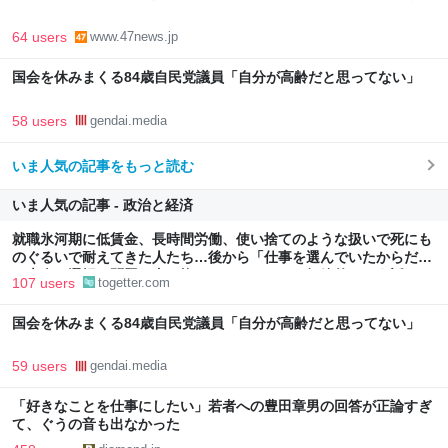
64 users
www.47news.jp
国会を休みまくる84歳自民党議員「自分が高齢だと思ってない」
58 users
gendai.media
いま人気の記事をもっと読む
いま人気の記事 - 政治と経済
就職氷河期に低賃金、長時間労働、使い捨てのような扱いで死にも
のぐるいで耐えてきた人たち…後から「仕事を選んでいたからだ」
と本人の選択の問題に書き換えるのはあまりに短絡的という話
107 users
togetter.com
国会を休みまくる84歳自民党議員「自分が高齢だと思ってない」
59 users
gendai.media
「好きなことを仕事にしたい」若者への豊田章男の回答が正論すぎ
て、ぐうの音も出なかった