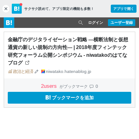
サクサク読めて、
アプリ限定の機能も多数！
アプリで開く
c
l
o
ログイン
ユーザー登録
s
e
金融庁のデジタライゼーション戦略 ―横断法制と仮想
通貨の新しい規制の方向性― | 2018年度フィンテック
研究フォーラム公開シンポジウム - niwatakoのはてな
ブログ
政治と経済
niwatako.hatenablog.jp
2
users
0
がブックマーク
ブックマークを追加