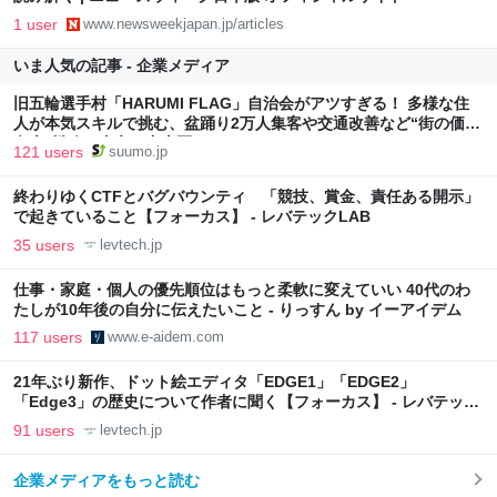
1 user
www.newsweekjapan.jp/articles
いま人気の記事 - 企業メディア
旧五輪選手村「HARUMI FLAG」自治会がアツすぎる！ 多様な住
人が本気スキルで挑む、盆踊り2万人集客や交通改善など“街の価値
向上”戦略 東京・中央区
121 users
suumo.jp
終わりゆくCTFとバグバウンティ 「競技、賞金、責任ある開示」
で起きていること【フォーカス】 - レバテックLAB
35 users
levtech.jp
仕事・家庭・個人の優先順位はもっと柔軟に変えていい 40代のわ
たしが10年後の自分に伝えたいこと - りっすん by イーアイデム
117 users
www.e-aidem.com
21年ぶり新作、ドット絵エディタ「EDGE1」「EDGE2」
「Edge3」の歴史について作者に聞く【フォーカス】 - レバテック
LAB
91 users
levtech.jp
企業メディアをもっと読む