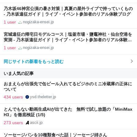
乃木坂46神宮公演の暑さ対策｜真夏の屋外ライブで持っていくもの
- 乃木坂遠征ガイド｜ライブ・イベント参加者のリアル体験ブログ
1 user
nogizaka-ensei.jp
宮城遠征の帰宅日モデルコース｜塩釜市場・鹽竈神社・仙台空港を
実測 - 乃木坂遠征ガイド｜ライブ・イベント参加者のリアル体験ブ
ログ
1 user
nogizaka-ensei.jp
同じサイトの新着をもっと読む
いま人気の記事
おまえらが出張先で缶ビール入れてるビジホのミニ冷蔵庫の正体に
ついて
434 users
ysd.theletter.jp
とんでもない動画生成AIが出てきた 無料で試し放題の「MiniMax
H3」を徹底検証 (1/5)
273 users
ascii.jp
ソーセージパンを10種類食べた話｜ソーセージ姉さん