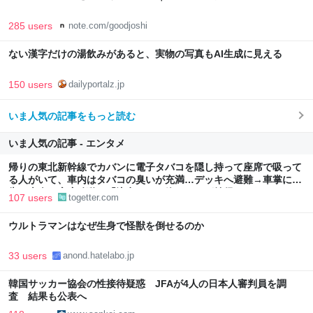
285 users
note.com/goodjoshi
ない漢字だけの湯飲みがあると、実物の写真もAI生成に見える
150 users
dailyportalz.jp
いま人気の記事をもっと読む
いま人気の記事 - エンタメ
帰りの東北新幹線でカバンに電子タバコを隠し持って座席で吸って
る人がいて、車内はタバコの臭いが充満…デッキへ避難→車掌に報
告、本人は座席移動に「注意だけで終わるのが納得いかない」
107 users
togetter.com
ウルトラマンはなぜ生身で怪獣を倒せるのか
33 users
anond.hatelabo.jp
韓国サッカー協会の性接待疑惑 JFAが4人の日本人審判員を調
査 結果も公表へ