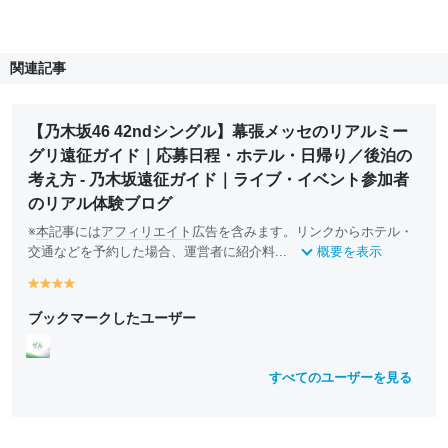
関連記事
【乃木坂46 42ndシングル】幕張メッセのリアルミー
グリ遠征ガイド｜応募日程・ホテル・日帰り／後泊の
考え方 - 乃木坂遠征ガイド｜ライブ・イベント参加者
のリアル体験ブログ
※
本
記事には
アフィリエイト
広告を含みます。リンクからホテル・
交通などを予約した場合、運営者に紹介料...
概要を表示
y
y
y
y
e
e
e
e
ブックマークしたユーザー
ll
ll
ll
ll
o
o
o
o
w
w
w
w
すべてのユーザーを見る