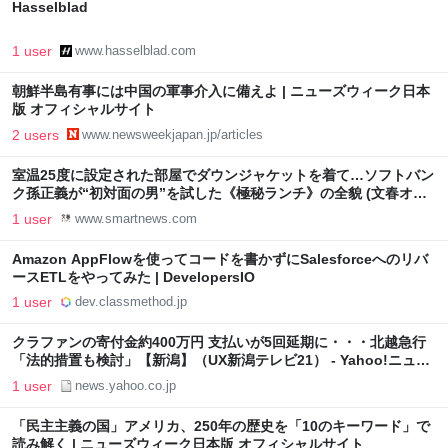
Hasselblad
1 user
www.hasselblad.com
朝鮮半島有事には中国の軍事介入に備えよ | ニューズウィーク日本
版 オフィシャルサイト
2 users
www.newsweekjapan.jp/articles
室温25度に設定された部屋でダウンジャケットを着て…ソフトバン
ク孫正義が“初対面の男”を試した《極秘ランチ》の全貌 (文春オン
ライン)
1 user
www.smartnews.com
Amazon AppFlowを使ってコードを書かずにSalesforceへのリバ
ースETLをやってみた | DevelopersIO
1 user
dev.classmethod.jp
クラファンの寄付金約400万円 支払いが5回延期に・・・北越急行
「法的措置も検討」【新潟】（UX新潟テレビ21） - Yahoo!ニュー
ス
1 user
news.yahoo.co.jp
「民主主義の国」アメリカ、250年の歴史を「10のキーワード」で
読み解く | ニューズウィーク日本版 オフィシャルサイト