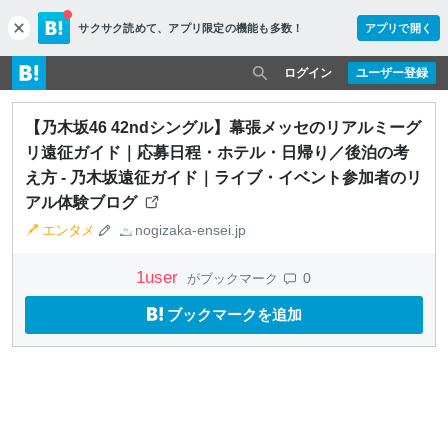
サクサク読めて、
アプリ限定の機能も多数！
アプリで開く
c
l
o
ログイン
ユーザー登録
s
e
【乃木坂46 42ndシングル】幕張メッセのリアルミーグ
リ遠征ガイド｜応募日程・ホテル・日帰り／後泊の考
え方 - 乃木坂遠征ガイド｜ライブ・イベント参加者のリ
アル体験ブログ
エンタメ
nogizaka-ensei.jp
1
user
0
がブックマーク
ブックマークを追加