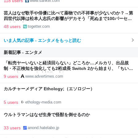
118 users
www.sankei.com
芸人はなぜ歌手や俳優に比べて薬物での不祥事が少ないのか？→第
四世代以降は松本人志氏の影響がデカそう「死ぬまで100パーセン
ト自分の力でやっていきたい」
48 users
togetter.com
いま人気の記事 - エンタメをもっと読む
新着記事 - エンタメ
「転売ヤーいないと経済回らない」どころか…メルカリ、出品規
制・不正検知を強化しても2桁成長 Switch 2から始まり、「ちいか
わ」で極まった“転売対策の本気”
9 users
www.advertimes.com
カルチャーメディア Ethology;（エソロジー）
5 users
ethology-media.com
ウルトラマンはなぜ生身で怪獣を倒せるのか
33 users
anond.hatelabo.jp