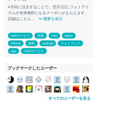
※月内に注文することで、翌月1日にフォトアイ
テムが
本
体無料になるクーポンがもらえます。
詳細はこちら...
概要を表示
webサービス
写真
mixi
photo
iPhone
無料
android
フォトブック
app
*webサービス
ブックマークしたユーザー
すべてのユーザーを見る