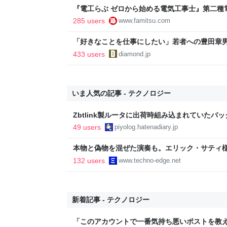
『電工らぶ ゼロから始める電気工事士』第二種
インと勉強。青春しながら“過去問1000問”や“
285 users
www.famitsu.com
に学べるノベルゲーム | ゲーム・エンタメ最新情
「好きなことを仕事にしたい」若者への豊田章
音も出なかった
433 users
diamond.jp
いま人気の記事 - テクノロジー
Zbtlink製ルータに出荷時組み込まれていたバ
piyolog
49 users
piyolog.hatenadiary.jp
本物と偽物を混ぜた演奏も。エリック・サティ
ティ機関」をClaude Codeで作って公開した（Cl
132 users
www.techno-edge.net
TechnoEdge
新着記事 - テクノロジー
「このアカウントで一番気持ち悪いポストを教え