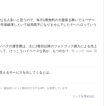
なる人多いと思うので、毎月1冊無料の大盤振る舞いでユーザー
で市場破壊しといて結局黒字になりませんでしたテヘペロっていう
ノハナの運営費は、主に2冊目以降のフォトブック購入による売上
）って、けっこうハイペースな気が。もつのか？
ノハナ
mixi
写
と思えるサービスを出してくるとは。
の「建設的コメント順位付けモデルAPI」を使用しています
リンクを埋め込む