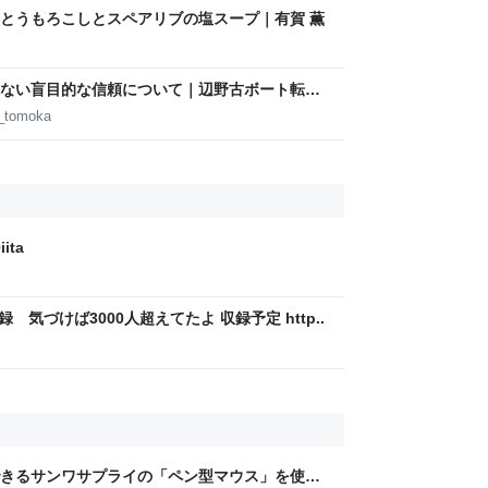
とうもろこしとスペアリブの塩スープ｜有賀 薫
ない盲目的な信頼について｜辺野古ボート転覆
d_tomoka
ita
録 気づけば3000人超えてたよ 収録予定 http..
きるサンワサプライの「ペン型マウス」を使っ