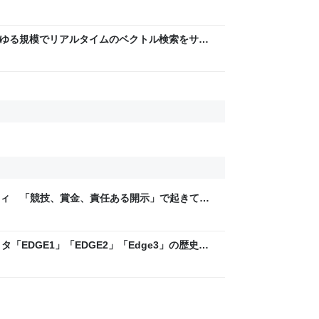
が、あらゆる規模でリアルタイムのベクトル検索をサポ
n Web Services
ティ 「競技、賞金、責任ある開示」で起きてい
ックLAB
「EDGE1」「EDGE2」「Edge3」の歴史に
 - レバテックLAB