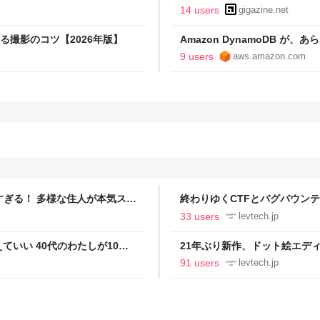
ヤバい」「AIの反乱か？」
てみた
14 users
gigazine.net
きる撮影のコツ【2026年版】
Amazon DynamoDB 
ートするようになりました | Amazo
9 users
aws.amazon.com
ツすぎる！ 多様な住人が本気スキ
終わりゆくCTFとバグバウン
の価値向上”戦略 東京・中央
ること【フォーカス】 - レバテ
33 users
levtech.jp
いい 40代のわたしが10年
21年ぶり新作、ドット絵エディタ
イデム
ついて作者に聞く【フォーカス】
91 users
levtech.jp