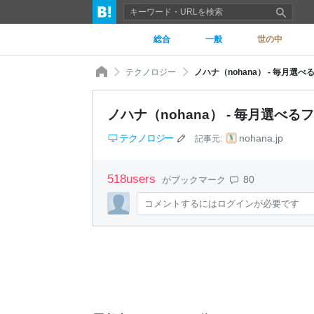
総合
一般
世の中
テクノロジー
ノハナ（nohana） - 毎月選
ノハナ（nohana） - 毎月選べ
テクノロジー
nohana.jp
記事元:
518
users
80
がブックマーク
コメントするにはログインが必要です