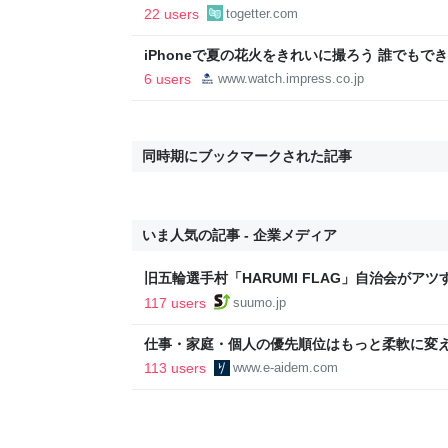
正論で盛大なカウンターを食らった話→「返事が
22 users
togetter.com
「お前感情あるだろ」の声も
iPhoneで夏の花火をきれいに撮ろう 誰でもで
6 users
www.watch.impress.co.jp
同時期にブックマークされた記事
いま人気の記事 - 企業メディア
旧五輪選手村「HARUMI FLAG」自治会がア
ルで挑む、盆踊り2万人集客や交通改善など“街
117 users
suumo.jp
区
仕事・家庭・個人の優先順位はもっと柔軟に変えて
後の自分に伝えたいこと - りっすん by イーア
113 users
www.e-aidem.com