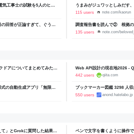
電気工事士の試験を5人のヒロ
うまみがジュワッとしみだす、
本番形式CBT模擬試験”で本格的
115 users
note.com/kaorun
報のファミ通.com
男の回答が正論すぎて、ぐうの
調査報告書を読んで② 根拠の
事故遺族メモ
135 users
note.com/belove
ックドアについてまとめてみた -
Web API設計の現在地2026 - Qi
442 users
qiita.com
様式の自動生成アプリ「無限サ
ブックマーカー図鑑 3298 人収
oseBox） | テクノエッジ
550 users
anond.hatelabo.jp
て」とGrokに質問した結果、
ペンで文字を書くように操作で