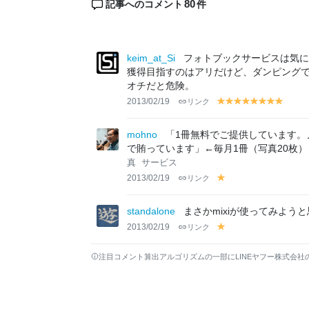
80
記事へのコメント
件
keim_at_Si
フォトブックサービスは気に
獲得目指すのはアリだけど、ダンピング
オチだと危険。
2013/02/19
リンク
y
y
y
y
y
y
y
y
el
el
el
el
el
el
el
el
lo
lo
lo
lo
lo
lo
lo
lo
mohno
「1冊無料でご提供しています。
w
w
w
w
w
w
w
w
で賄っています」←毎月1冊（写真20枚
真
サービス
2013/02/19
リンク
y
el
lo
standalone
まさかmixiが使ってみよう
w
2013/02/19
リンク
y
el
lo
注目コメント算出アルゴリズムの一部にLINEヤフー株式会社
w