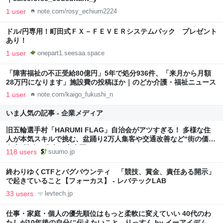
1 user
note.com/rosy_echium2224
ドル/円専用！町田式ＦＸ－ＦＥＶＥＲシステムパック プレゼント
あり！
1 user
onepart1.seesaa.space
「障害福祉の不正受給80億円」5年で処分936件、「来月から月額
28万円になります」施設費の投稿ほか｜のどか介護・福祉ニュース
1 user
note.com/kaigo_fukushi_n
いま人気の記事 - 企業メディア
旧五輪選手村「HARUMI FLAG」自治会がアツすぎる！ 多様な住
人が本気スキルで挑む、盆踊り2万人集客や交通改善など“街の価値
向上”戦略 東京・中央区
118 users
suumo.jp
終わりゆくCTFとバグバウンティ 「競技、賞金、責任ある開示」
で起きていること【フォーカス】 - レバテックLAB
33 users
levtech.jp
仕事・家庭・個人の優先順位はもっと柔軟に変えていい 40代のわ
たしが10年後の自分に伝えたいこと - りっすん by イーアイデム