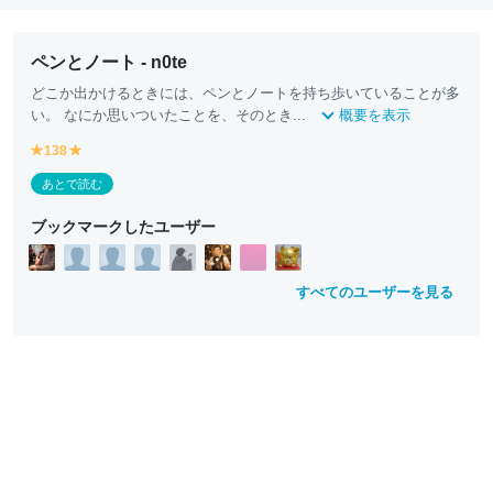
ペンとノート - n0te
どこか出かけるときには、ペンとノートを持ち歩いていることが多
い。 なにか思いついたことを、そのとき...
概要を表示
138
y
y
e
e
あとで読む
ll
ll
o
o
ブックマークしたユーザー
w
w
すべてのユーザーを見る