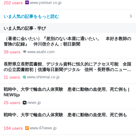
202 users
www.yomiuri.co.jp
いま人気の記事をもっと読む
いま人気の記事 - 学び
（著者に会いたい）『差別のない本屋に通いたい。 本好き教師の
冒険の記録』 仲川啓介さん：朝日新聞
39 users
www.asahi.com
長野県立長野図書館、デジタル資料に恒久的にアクセス可能 全国
の公立図書館初｜信濃毎日新聞デジタル 信州・長野県のニュース
サイト
11 users
www.shinmai.co.jp
戦時中、大学で輸血の人体実験 患者に動物の血使用、死亡例も |
NEWSjp
25 users
news.jp
戦時中、大学で輸血の人体実験 患者に動物の血使用、死亡例も
184 users
www.47news.jp