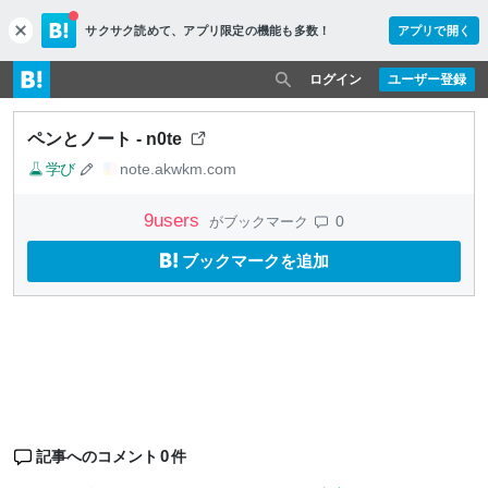
サクサク読めて、
アプリ限定の機能も多数！
アプリで開く
c
l
o
ログイン
ユーザー登録
s
e
ペンとノート - n0te
学び
note.akwkm.com
9
users
0
がブックマーク
ブックマークを追加
0
記事へのコメント
件