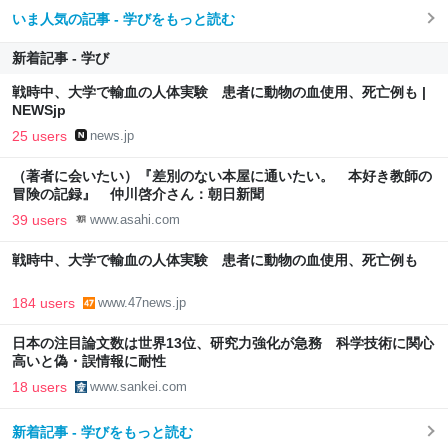
いま人気の記事 - 学びをもっと読む
新着記事 - 学び
戦時中、大学で輸血の人体実験 患者に動物の血使用、死亡例も |
NEWSjp
25 users
news.jp
（著者に会いたい）『差別のない本屋に通いたい。 本好き教師の
冒険の記録』 仲川啓介さん：朝日新聞
39 users
www.asahi.com
戦時中、大学で輸血の人体実験 患者に動物の血使用、死亡例も
184 users
www.47news.jp
日本の注目論文数は世界13位、研究力強化が急務 科学技術に関心
高いと偽・誤情報に耐性
18 users
www.sankei.com
新着記事 - 学びをもっと読む