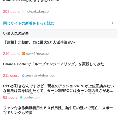
Kindle Oasisが好きすぎる - n0te
203 users
note.akwkm.com
同じサイトの新着をもっと読む
いま人気の記事
【速報】北朝鮮、ロに最大5万人派兵決定か
210 users
www.47news.jp
Claude Code で「ループエンジニアリング」を実践してみた
211 users
zenn.dev/tetsu_don
RPGが好きなんですけど、現在のアクションRPGが上位互換みたい
な風潮は異を唱えたくて、ターン制RPGにはターン制の良さがある
と思ってます 一手をじっくり考えられたり、途中で休憩したりでき
82 users
posfie.com
るのがターン制の良さじゃないですか もっとターン制を煮詰めて欲
しい→「既出だと思うがここはオクトパストラベラーを推したい
ファン付き作業服着用の５０代男性、熱中症の疑いで死亡…スポー
(´・ω・｀)」
ツドリンクも持参