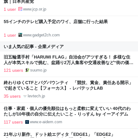
旗｜日本共産党
1 user
www.jcp.or.jp
55インチのテレビ購入予定のワイ、店舗に行った結果
1 user
www.gadget2ch.com
いま人気の記事 - 企業メディア
旧五輪選手村「HARUMI FLAG」自治会がアツすぎる！ 多様な住
人が本気スキルで挑む、盆踊り2万人集客や交通改善など“街の価値
向上”戦略 東京・中央区
121 users
suumo.jp
終わりゆくCTFとバグバウンティ 「競技、賞金、責任ある開示」
で起きていること【フォーカス】 - レバテックLAB
35 users
levtech.jp
仕事・家庭・個人の優先順位はもっと柔軟に変えていい 40代のわ
たしが10年後の自分に伝えたいこと - りっすん by イーアイデム
117 users
www.e-aidem.com
21年ぶり新作、ドット絵エディタ「EDGE1」「EDGE2」