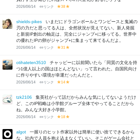
2026/06/14
リンク
38
y
y
el
el
lo
lo
shields-pikes
いまだにドラゴンボールとワンピースと鬼滅の
w
w
刃の力だと思ってる人は、全然状況が見えてない。新人発掘
と新規IP創出の軸足は、完全にジャンプ+に移ってる。世界中
の優れたIPの卵がジャンプ+に集まって来てるんだよ。
2026/06/14
リンク
31
y
y
el
el
lo
lo
otihateten3510
チャッピーに以前聞いたら「同質の文化を持
w
w
つ1億人以上の国はほとんどない」って言われた。自国民向け
に作りやすい環境が幸運だったんだと。
2026/06/14
リンク
14
y
y
el
el
lo
lo
tzk2106
集英社がって話だからみんな気にしてないようだけ
w
w
ど、このIP戦略は小学館グループ全体でやってることだから
ね。みんな大好き小学館。
2026/06/14
リンク
18
y
y
el
el
lo
lo
algot
一握りのヒット作家以外は簡単に使い捨てできるから
w
w
な。社内で人員を抱え込まなくていい。そこがゲーム会社と