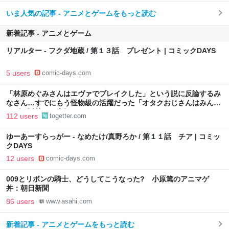
いま人気の記事 - アニメとゲームをもっと読む
新着記事 - アニメとゲーム
リアルター - フクダ地蔵 / 第１３話 プレゼント | コミックDAYS
5 users
comic-days.com
「林原めぐみさんはエヴァでブレイクした」という説に反論するみ
なさん…すでにもう怪物級の活躍だった「オタクおじさんはみんな
エヴァ以前から大好き」
112 users
togetter.com
ゆーあーすらっがー - なめたけ/真野ろか / 第１１話 チア | コミッ
クDAYS
12 users
comic-days.com
009とリボンの騎士、どうしてこうなった? 小原篤のアニマゲ
丼：朝日新聞
86 users
www.asahi.com
新着記事 - アニメとゲームをもっと読む