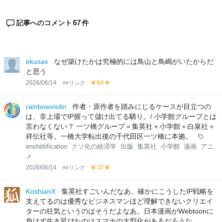
67
記事へのコメント
件
ekusax
なぜ築けたかは究極的には鳥山と鳥嶋がいたからだ
と思う
2026/06/14
リンク
94
y
y
el
el
lo
lo
rainbowviolin
作者・原作者を踏みにじるケースが目立つの
w
w
は、非上場でIP握って儲け出てる驕り。/ 小学館グループとは
言わなくない？ 一ツ橋グループ＝集英社＋小学館＋白泉社＋
祥伝社等。一橋大学転出後の千代田区一ツ橋に本拠。
enshittification
クソ化の経済学
出版
集英社
小学館
漫画
アニ
メ
2026/06/14
リンク
32
y
y
el
el
lo
lo
KoshianX
集英社すごいんだなあ。確かにこうしたIP戦略を
w
w
支えてるのは優秀なビジネスマンほど理解できないクリエイ
ターの狂気というのはそうだよなあ。日本漫画がWebtoonに
負けず生き延びたのはスマホの大型化があるだろうな