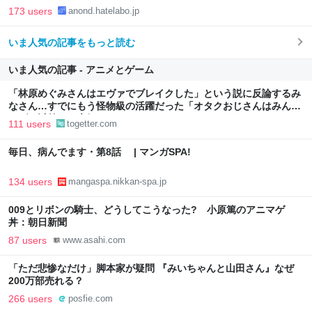
173 users
anond.hatelabo.jp
いま人気の記事をもっと読む
いま人気の記事 - アニメとゲーム
「林原めぐみさんはエヴァでブレイクした」という説に反論するみ
なさん…すでにもう怪物級の活躍だった「オタクおじさんはみんな
エヴァ以前から大好き」
111 users
togetter.com
毎日、病んでます・第8話 | マンガSPA!
134 users
mangaspa.nikkan-spa.jp
009とリボンの騎士、どうしてこうなった? 小原篤のアニマゲ
丼：朝日新聞
87 users
www.asahi.com
「ただ悲惨なだけ」脚本家が疑問 『みいちゃんと山田さん』なぜ
200万部売れる？
266 users
posfie.com