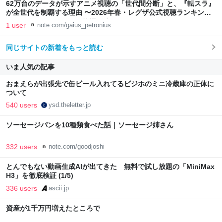
62万台のデータが示すアニメ視聴の「世代間分断」と、『転スラ』
が全世代を制覇する理由 〜2026年春・レグザ公式視聴ランキング
より〜｜ペトロニウス｜物語三昧
1 user
note.com/gaius_petronius
同じサイトの新着をもっと読む
いま人気の記事
おまえらが出張先で缶ビール入れてるビジホのミニ冷蔵庫の正体に
ついて
540 users
ysd.theletter.jp
ソーセージパンを10種類食べた話｜ソーセージ姉さん
332 users
note.com/goodjoshi
とんでもない動画生成AIが出てきた 無料で試し放題の「MiniMax
H3」を徹底検証 (1/5)
336 users
ascii.jp
資産が1千万円増えたところで