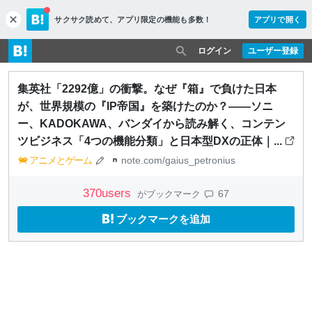
サクサク読めて、
アプリ限定の機能も多数！
アプリで開く
c
l
o
ログイン
ユーザー登録
s
e
集英社「2292億」の衝撃。なぜ『箱』で負けた日本
が、世界規模の『IP帝国』を築けたのか？――ソニ
ー、KADOKAWA、バンダイから読み解く、コンテン
ツビジネス「4つの機能分類」と日本型DXの正体｜...
アニメとゲーム
note.com/gaius_petronius
370
users
67
がブックマーク
ブックマークを追加