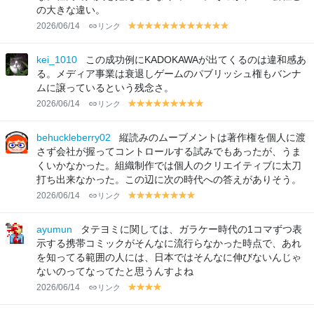
の大きな違い。
2026/06/14
リンク
y
y
y
y
y
y
y
y
y
y
y
y
el
el
el
el
el
el
el
el
el
el
el
el
lo
lo
lo
lo
lo
lo
lo
lo
lo
lo
lo
lo
kei_1010
この成功例にKADOKAWAが出てくるのは違和感あ
w
w
w
w
w
w
w
w
w
w
w
w
る。メディア事業は衰退しゲームのパブリッシュ権もバンナ
ムに譲っているという残念さ。
2026/06/14
リンク
y
y
y
y
y
y
y
y
y
el
el
el
el
el
el
el
el
el
lo
lo
lo
lo
lo
lo
lo
lo
lo
behuckleberry02
縦読みのムーブメントは著作権を個人に渡
w
w
w
w
w
w
w
w
w
さず会社が握ってコントロールする試みでもあったが、うま
くいかなかった。組織制作では個人のクリエイティブに太刀
打ち出来なかった。この辺に次の時代への答えがありそう。
2026/06/14
リンク
y
y
y
y
y
y
y
y
el
el
el
el
el
el
el
el
lo
lo
lo
lo
lo
lo
lo
lo
ayumun
タテヨミに関しては、ガラケー時代の1コマずつ表
w
w
w
w
w
w
w
w
示する携帯コミックがそんなに流行らなかった時点で、あれ
を知ってる範囲の人には、日本ではそんなに伸びないんじゃ
ないのってなってたと思うんすよね
2026/06/14
リンク
y
y
y
y
el
el
el
el