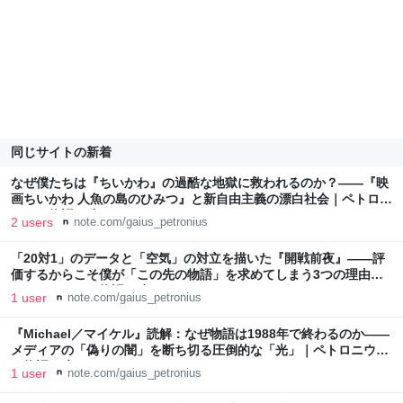
同じサイトの新着
なぜ僕たちは『ちいかわ』の過酷な地獄に救われるのか？――『映
画ちいかわ 人魚の島のひみつ』と新自由主義の漂白社会｜ペトロニ
ウス｜物語三昧
2 users
note.com/gaius_petronius
「20対1」のデータと「空気」の対立を描いた『開戦前夜』——評
価するからこそ僕が「この先の物語」を求めてしまう3つの理由｜
ペトロニウス｜物語三昧
1 user
note.com/gaius_petronius
『Michael／マイケル』読解：なぜ物語は1988年で終わるのか――
メディアの「偽りの闇」を断ち切る圧倒的な「光」｜ペトロニウス
｜物語三昧
1 user
note.com/gaius_petronius