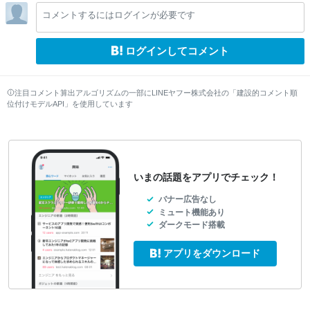
lo
lo
lo
lo
コメントするにはログインが必要です
w
w
w
w
ログインしてコメント
注目コメント算出アルゴリズムの一部にLINEヤフー株式会社の「建設的コメント順
位付けモデルAPI」を使用しています
いまの話題をアプリでチェック！
バナー広告なし
ミュート機能あり
ダークモード搭載
アプリをダウンロード