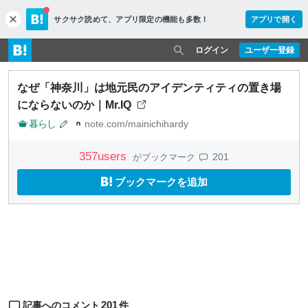
サクサク読めて、
アプリ限定の機能も多数！
アプリで開く
c
l
o
ログイン
ユーザー登録
s
e
なぜ「神奈川」は地元民のアイデンティティの置き場
にならないのか｜Mr.IQ
暮らし
note.com/mainichihardy
357
users
201
がブックマーク
ブックマークを追加
201
記事へのコメント
件