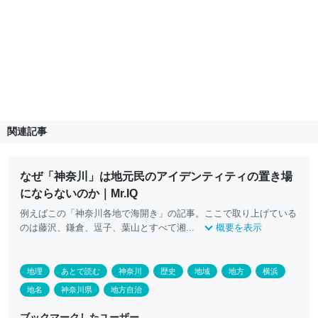
関連記事
なぜ「神奈川」は地元民のアイデンティティの置き場
にならないのか｜Mr.IQ
例えばこの「神奈川各地で海開き」の記事。ここで取り上げている
のは藤沢、鎌倉、逗子、葉山とすべて湘...
概要を表示
地理
あとで読む
神奈川
歴史
地域
地方
横浜
地名
神奈川県
地方自治
ブックマークしたユーザー