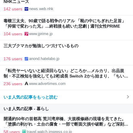
NHKニュース
142 users
news.web.nhk
毒蝮三太夫、90歳で語る戦争のリアル 「靴の中にちぎれた足首」
「抑留で変わった兄」…終戦後も続いた悲劇 | 週刊女性PRIME
104 users
www.jprime.jp
三大ブクマカが勉強しつづけているもの
176 users
anond.hatelabo.jp
「転売ヤーいないと経済回らない」どころか…メルカリ、出品規
制・不正検知を強化しても2桁成長 Switch 2から始まり、「ちいか
わ」で極まった“転売対策の本気”
236 users
www.advertimes.com
いま人気の記事をもっと読む
いま人気の記事 - 暮らし
開通約50年の首都高 荒川湾岸橋、大規模修繕の現場を見てきた。
「塗膜の剥がれ・土台の腐食・一部で断面欠損や破断」など深刻な
損傷、どう直す？
58 users
travel.watch.impress.co.jp