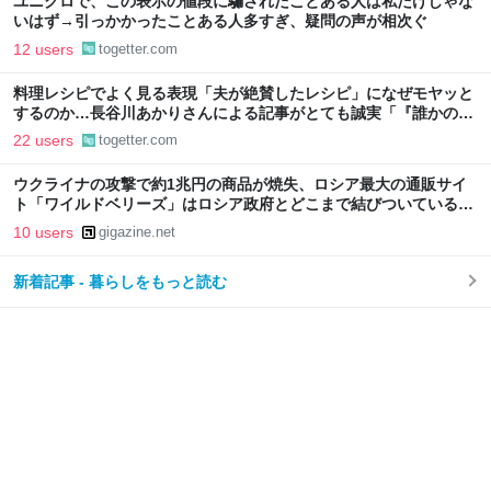
ユニクロで、この表示の値段に騙されたことある人は私だけじゃな
いはず→引っかかったことある人多すぎ、疑問の声が相次ぐ
12 users
togetter.com
料理レシピでよく見る表現「夫が絶賛したレシピ」になぜモヤッと
するのか…長谷川あかりさんによる記事がとても誠実「『誰かのた
めに作ること』と『作らなければならないこと』は別」
22 users
togetter.com
ウクライナの攻撃で約1兆円の商品が焼失、ロシア最大の通販サイ
ト「ワイルドベリーズ」はロシア政府とどこまで結びついているの
か？
10 users
gigazine.net
新着記事 - 暮らしをもっと読む