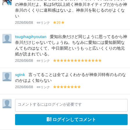
w
w
の神奈川だよ。私は5代以上続く神奈川ネイティブだからか神
奈川のくくりに違和感はないよ、神奈川を恥じるのがよくな
い
2026/06/08
リンク
20
y
y
el
el
lo
lo
tsugihagihyoutan
愛知出身だけど同じように思ってるから神
w
w
奈川だけじゃないでしょうね。ちなみに愛知には愛知新聞な
んてものはなくて、中日新聞というもっと広いくくりの地元
紙が読まれている。
2026/06/08
リンク
y
y
y
y
y
y
y
y
y
y
y
y
y
y
el
el
el
el
el
el
el
el
el
el
el
el
el
el
lo
lo
lo
lo
lo
lo
lo
lo
lo
lo
lo
lo
lo
lo
sgtnk
言ってることは全てよくわかるが神奈川特有のものな
w
w
w
w
w
w
w
w
w
w
w
w
w
w
のかはよく知らない
2026/06/08
リンク
y
y
y
y
y
y
y
y
el
el
el
el
el
el
el
el
lo
lo
lo
lo
lo
lo
lo
lo
コメントするにはログインが必要です
w
w
w
w
w
w
w
w
ログインしてコメント