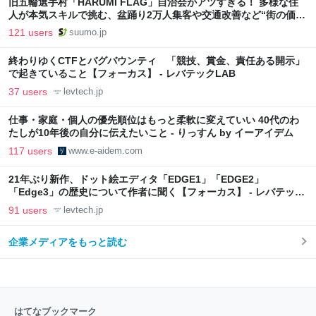
旧五輪選手村「HARUMI FLAG」自治会がアツすぎる！ 多様な住
人が本気スキルで挑む、盆踊り2万人集客や交通改善など“街の価値
向上”戦略 東京・中央区
121 users
suumo.jp
終わりゆくCTFとバグバウンティ 「競技、賞金、責任ある開示」
で起きていること【フォーカス】 - レバテックLAB
37 users
levtech.jp
仕事・家庭・個人の優先順位はもっと柔軟に変えていい 40代のわ
たしが10年後の自分に伝えたいこと - りっすん by イーアイデム
117 users
www.e-aidem.com
21年ぶり新作、ドット絵エディタ「EDGE1」「EDGE2」
「Edge3」の歴史について作者に聞く【フォーカス】 - レバテック
LAB
91 users
levtech.jp
企業メディアをもっと読む
はてなブックマーク