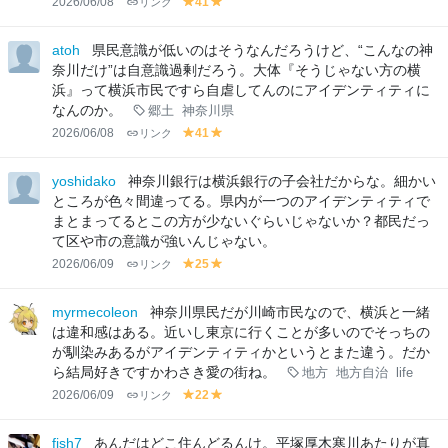
2026/06/08
リンク
41
y
y
el
el
lo
lo
atoh
県民意識が低いのはそうなんだろうけど、“こんなの神
w
w
奈川だけ”は自意識過剰だろう。大体『そうじゃない方の横
浜』って横浜市民ですら自虐してんのにアイデンティティに
なんのか。
郷土
神奈川県
2026/06/08
リンク
41
y
y
el
el
lo
lo
yoshidako
神奈川銀行は横浜銀行の子会社だからな。細かい
w
w
ところが色々間違ってる。県内が一つのアイデンティティで
まとまってるとこの方が少ないぐらいじゃないか？都民だっ
て区や市の意識が強いんじゃない。
2026/06/09
リンク
25
y
y
el
el
lo
lo
myrmecoleon
神奈川県民だが川崎市民なので、横浜と一緒
w
w
は違和感はある。近いし東京に行くことが多いのでそっちの
が馴染みあるがアイデンティティかというとまた違う。だか
ら結局好きですかわさき愛の街ね。
地方
地方自治
life
2026/06/09
リンク
22
y
y
el
el
lo
lo
fish7
あんだはどこ住んどるんけ。平塚厚木寒川あたりが真