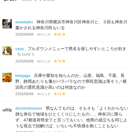
suwataku
神奈川県横浜市神奈川区神奈川と、３回も神奈川
書かされる神奈川民もいる
2026/06/08
リンク
82
y
y
el
el
lo
lo
cess
プルダウンメニューで県名を探しやすいところが好き
w
w
ｷｬﾅｶﾞﾜ
2026/06/08
リンク
74
y
y
el
el
lo
lo
beejaga
兵庫や愛知を知らんのか。山形、福島、千葉、長
w
w
野、静岡あたりも藩がバラバラなので県民意識は薄そう／横
浜民の選民意識が高いのは何故なのか
2026/06/08
リンク
43
y
y
el
el
lo
lo
domimimisoso
県なんてものは、そもそも「よくわからない
w
w
雑な単位で地域をひとくくりにしたもの」。神奈川に限ら
ず、47都道府県全てと言ってもいい。他県の成立ちを同じよ
うな視点で紐解けば、いちいち不快感を抱くこともない