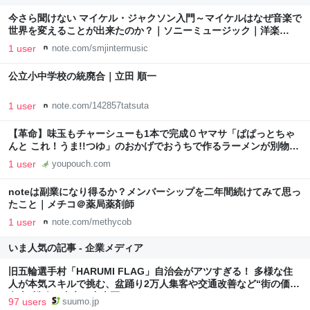
今さら聞けない マイケル・ジャクソン入門～マイケルはなぜ音楽で
世界を変えることが出来たのか？｜ソニーミュージック｜洋楽
note
1 user
note.com/smjintermusic
公立小中学校の統廃合｜立田 順一
1 user
note.com/142857tatsuta
【革命】味玉もチャーシューも1本で完成🥚ヤマサ「ぱぱっとちゃ
んと これ！うま!!つゆ」のおかげでおうちで作るラーメンが別物に
なった
1 user
youpouch.com
noteは副業になり得るか？メンバーシップを二年間続けてみて思っ
たこと｜メチコ＠薬局薬剤師
1 user
note.com/methycob
いま人気の記事 - 企業メディア
旧五輪選手村「HARUMI FLAG」自治会がアツすぎる！ 多様な住
人が本気スキルで挑む、盆踊り2万人集客や交通改善など“街の価値
向上”戦略 東京・中央区
97 users
suumo.jp