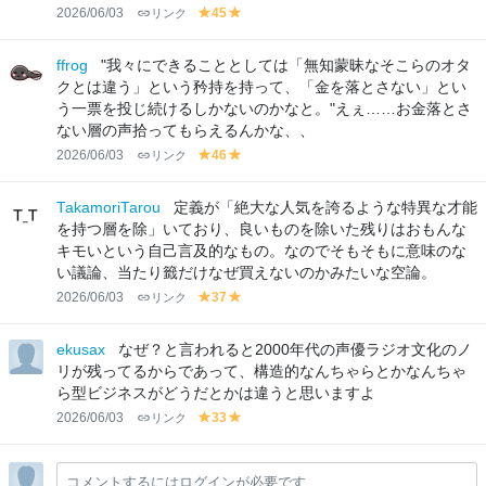
2026/06/03
リンク
45
y
y
el
el
lo
lo
ffrog
"我々にできることとしては「無知蒙昧なそこらのオタ
w
w
クとは違う」という矜持を持って、「金を落とさない」とい
う一票を投じ続けるしかないのかなと。"えぇ……お金落とさ
ない層の声拾ってもらえるんかな、、
2026/06/03
リンク
46
y
y
el
el
lo
lo
TakamoriTarou
定義が「絶大な人気を誇るような特異な才能
w
w
を持つ層を除」いており、良いものを除いた残りはおもんな
キモいという自己言及的なもの。なのでそもそもに意味のな
い議論、当たり籤だけなぜ買えないのかみたいな空論。
2026/06/03
リンク
37
y
y
el
el
lo
lo
ekusax
なぜ？と言われると2000年代の声優ラジオ文化のノ
w
w
リが残ってるからであって、構造的なんちゃらとかなんちゃ
ら型ビジネスがどうだとかは違うと思いますよ
2026/06/03
リンク
33
y
y
el
el
lo
lo
コメントするにはログインが必要です