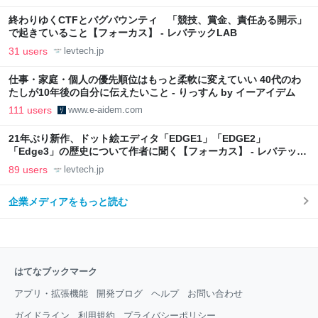
終わりゆくCTFとバグバウンティ 「競技、賞金、責任ある開示」
で起きていること【フォーカス】 - レバテックLAB
31 users
levtech.jp
仕事・家庭・個人の優先順位はもっと柔軟に変えていい 40代のわ
たしが10年後の自分に伝えたいこと - りっすん by イーアイデム
111 users
www.e-aidem.com
21年ぶり新作、ドット絵エディタ「EDGE1」「EDGE2」
「Edge3」の歴史について作者に聞く【フォーカス】 - レバテック
LAB
89 users
levtech.jp
企業メディアをもっと読む
はてなブックマーク
アプリ・拡張機能
開発ブログ
ヘルプ
お問い合わせ
ガイドライン
利用規約
プライバシーポリシー