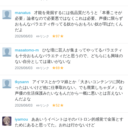
el
el
lo
lo
manatus
才能を発掘するには低品質だろうと「本番こそが
w
w
必要」論者なので必要悪ではなくこれは必要。声優に限らず
おもんなバラエティ作ってる奴からおもろい奴が羽ばたくん
だよ
2026/06/03
リンク
97
y
y
el
el
lo
lo
masatomo-m
ひな壇に芸人が集まってやってるバラエティ
w
w
も十分おもんなバラエティだと思うので、どちらにも興味の
ない自分としては違いがないな
2026/06/03
リンク
69
y
y
el
el
lo
lo
tkysann
アイマスとかウマ娘とか「大きいコンテンツに関わ
w
w
ったはいいけど他に仕事取れない。でも廃業しちゃダメ」な
声優の生活保護みたいなもんだから一概に悪いとは言えない
んだよな
2026/06/03
リンク
52
y
y
el
el
lo
lo
iyamou
ああいうイベントはそのパトロン的感覚で金落とす
w
w
ためにあると思ってた。おれは行かないけど