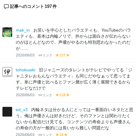
197
記事へのコメント
件
mak_in
お笑いを中心としたバラエティも、YouTubeのバラ
エティも、基本は内輪ノリで、外からは面白さが伝わらない
のがほとんどなので、声優がやるのも特別思わなかったのだ
が……
2026/06/03
リンク
157
y
y
el
el
lo
lo
tohokuaiki
旧ジャニーズのタレントがテレビでやってる「ジ
w
w
ャニタレおもんなバラエティ」も同じだやなぁって思ってま
す。単に声優と比べるとファン層が広く薄く展開できるから
テレビなだけで
2026/06/03
リンク
118
y
y
el
el
lo
lo
ed_v3
内輪ネタは分かる人にとっては一番面白いネタだと思
w
w
う。俺は声優さんは好きだけど、そのファンとは関わりたく
ないから配信だけ見てる。コンテンツの寿命よりも声優さん
の寿命の方が一般的には長いから難しい問題だな
2026/06/03
リンク
18
y
y