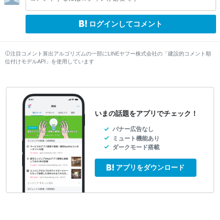
w
w
ログインしてコメント
注目コメント算出アルゴリズムの一部にLINEヤフー株式会社の「建設的コメント順
位付けモデルAPI」を使用しています
いまの話題をアプリでチェック！
バナー広告なし
ミュート機能あり
ダークモード搭載
アプリをダウンロード