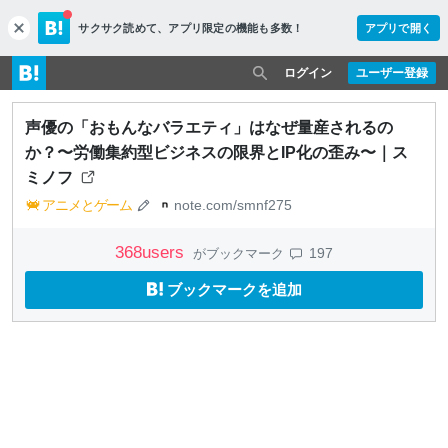
サクサク読めて、
アプリ限定の機能も多数！
アプリで開く
c
l
o
ログイン
ユーザー登録
s
e
声優の「おもんなバラエティ」はなぜ量産されるの
か？〜労働集約型ビジネスの限界とIP化の歪み〜｜ス
ミノフ
アニメとゲーム
note.com/smnf275
368
users
197
がブックマーク
ブックマークを追加