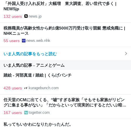
「外国人受け入れ反対」大幅増 東大調査、若い世代で多く |
NEWSjp
132 users
news.jp
税務職員が高齢女性から約1億5000万円受け取り競艇 懲戒免職に |
NHKニュース
55 users
news.web.nhk
いま人気の記事をもっと読む
いま人気の記事 - アニメとゲーム
踏絵 - 河部真道 / 踏絵 | くらげバンチ
428 users
kuragebunch.com
任天堂のCMに出てくる、“嘘”すぎる家族「そもそも家族がリビン
グに集まる事がない」「だからといって現実的にするとだいぶ暗い
CMになっちゃいそう」
167 users
togetter.com
私ってちいかわになりたかったんだ。