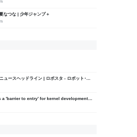
om
津夏なつな | 少年ジャンプ＋
om
界ニュースヘッドライン | ロボスタ - ロボット･AI
 a 'barrier to entry' for kernel development,
rd member