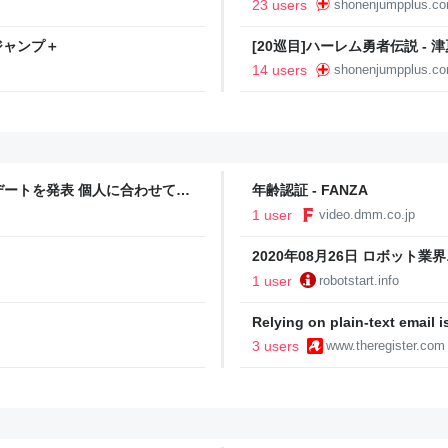
23 users
shonenjumpplus.c
年ジャンプ＋
[20巡目]ハーレム勇者伝説 - 
14 users
shonenjumpplus.c
ートを発表 個人に合わせて清
年齢認証 - FANZA
ロボット･AI情報WEBマガジン
1 user
video.dmm.co.jp
2020年08月26日 ロボット業
情報WEBマガジン
1 user
robotstart.info
Relying on plain-text email is
says Linux Foundation boa
3 users
www.theregister.com