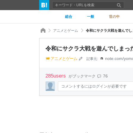
総合
一般
世の中
アニメとゲーム
令和にサクラ大戦を遊んでし
令和にサクラ大戦を遊んでしまっ
アニメとゲーム
note.com/yom
記事元:
285
users
76
がブックマーク
コメントするにはログインが必要です