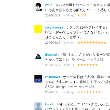
lo
lo
wold
ラムネや爆れつハンターやMAZE
w
w
にもあかほりさとる的だな〜、って感じ
2026/06/17
リンク
17
y
y
el
el
lo
lo
seiyakengo
サクラ大戦4をプレイする
w
w
DCか旧Winでしかプレイできないとい
せてるんだろうと思う。
2026/06/17
リンク
y
y
y
y
y
y
y
y
y
y
el
el
el
el
el
el
el
el
el
el
lo
lo
lo
lo
lo
lo
lo
lo
lo
lo
timetrain
懐かしい。さすがにサターン実
w
w
w
w
w
w
w
w
w
w
とかしてほしい
ゲーム
サクラ大戦
2026/06/17
リンク
y
y
y
y
y
y
y
el
el
el
el
el
el
el
lo
lo
lo
lo
lo
lo
lo
raimon49
サクラ大戦は「大神一郎ロー
w
w
w
w
w
w
w
さらに沢山のヒロイン攻略して行っても
SEGA
design
review
サクラ大戦
2026/06/18
リンク
y
y
y
y
y
y
y
y
el
el
el
el
el
el
el
el
lo
lo
lo
lo
lo
lo
lo
lo
byod
90年代末のアニメソングといえば、
w
w
w
w
w
w
w
w
にのシステムで2も作って欲しかったし、