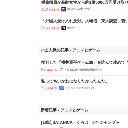
税務職員が高齢女性から約1億5000万円受け取り競
ス
180 users
news.web.nhk
「外国人受け入れ反対」大幅増 東大調査、若い世代
246 users
news.jp
いま人気の記事 - アニメとゲーム
復刊した「横井軍平ゲーム館」を読んで改めて
いて考えた - karaage. [からあげ]
87 users
karaage.hatenadiary.jp
私ってちいかわになりたかったんだ。
75 users
anond.hatelabo.jp
新着記事 - アニメとゲーム
[10話]SATANICA - くろは | 少年ジャンプ＋