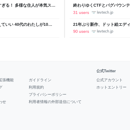
ツすぎる！ 多様な住人が本気スキ
終わりゆくCTFとバグバウン
の価値向上”戦略 東京・中央
ること【フォーカス】 - レバテ
31 users
levtech.jp
いい 40代のわたしが10年
21年ぶり新作、ドット絵エディタ
イデム
ついて作者に聞く【フォーカス】
90 users
levtech.jp
公式Twitter
拡張機能
ガイドライン
公式アカウント
グ
利用規約
ホットエントリー
プライバシーポリシー
わせ
利用者情報の外部送信について