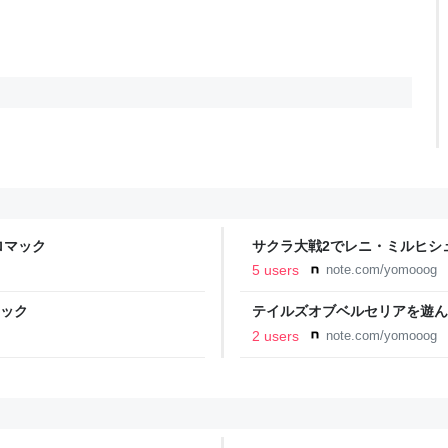
ロマック
サクラ大戦2でレニ・ミルヒシ
5 users
note.com/yomooog
マック
テイルズオブベルセリアを遊ん
ゃった｜ジスロマック
2 users
note.com/yomooog