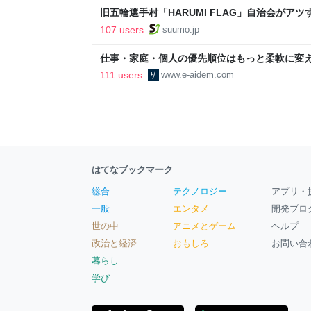
旧五輪選手村「HARUMI FLAG」自治会がア
ルで挑む、盆踊り2万人集客や交通改善など“街
107 users
suumo.jp
区
仕事・家庭・個人の優先順位はもっと柔軟に変えて
後の自分に伝えたいこと - りっすん by イーア
111 users
www.e-aidem.com
はてなブックマーク
総合
テクノロジー
アプリ・
一般
エンタメ
開発ブロ
世の中
アニメとゲーム
ヘルプ
政治と経済
おもしろ
お問い合
暮らし
学び