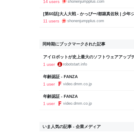
14 users
shonenjumpplus.com
[第60話]大人大戦 - かっぴー/都築真佐秋 | 少
11 users
shonenjumpplus.com
同時期にブックマークされた記事
アイロボットが史上最大のソフトウェアアップデ
掃ロボットが学習していくように | ロボスタ - 
1 user
robotstart.info
年齢認証 - FANZA
1 user
video.dmm.co.jp
年齢認証 - FANZA
1 user
video.dmm.co.jp
いま人気の記事 - 企業メディア