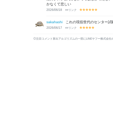
かなくて悲しい
2026/06/18
リンク
y
y
y
y
y
y
el
el
el
el
el
el
lo
lo
lo
lo
lo
lo
sakahashi
これの現役世代のセンター試
w
w
w
w
w
w
2026/06/17
リンク
y
y
y
y
y
el
el
el
el
el
lo
lo
lo
lo
lo
注目コメント算出アルゴリズムの一部にLINEヤフー株式会社
w
w
w
w
w