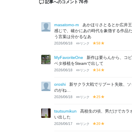
76
記事へのコメント
件
masatomo-m
あかほりさとるとか広井王
感じで、確かにあの時代を象徴する作品
う言葉は分かるなあ
2026/06/18
リンク
58
y
y
el
el
lo
lo
MyFavoriteOne
新作は要らんから、コピガ
w
w
ベタ移植をSteamで出して
2026/06/18
リンク
34
y
y
el
el
lo
lo
oroshi
新サクラ大戦でリブート失敗、ソ
w
w
のがね…
2026/06/18
リンク
25
y
y
el
el
lo
lo
tsutsumikun
高校生の頃、男だけでカラ
w
w
い出した
2026/06/17
リンク
20
y
y
el
el