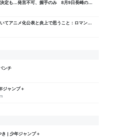
決定も…発言不可、握手のみ 8月9日長崎の被
Sjp
いてアニメ化公表と炎上で思うこと：ロマン優
げバンチ
| 少年ジャンプ＋
om
あやき | 少年ジャンプ＋