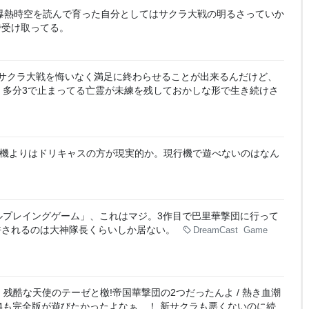
⭐︎爆熱時空を読んで育った自分としてはサクラ大戦の明るさっていか
で受け取ってる。
とサクラ大戦を悔いなく満足に終わらせることが出来るんだけど、
う。多分3で止まってる亡霊が未練を残しておかしな形で生き続けさ
機よりはドリキャスの方が現実的か。現行機で遊べないのはなん
ルプレイングゲーム」、これはマジ。3作目で巴里華撃団に行って
許されるのは大神隊長くらいしか居ない。
DreamCast
Game
残酷な天使のテーゼと檄!帝国華撃団の2つだったんよ / 熱き血潮
4も完全版が遊びたかったよなぁ…！ 新サクラも悪くないのに続