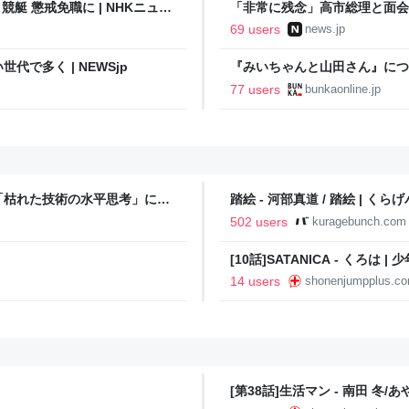
艇 懲戒免職に | NHKニュー
「非常に残念」高市総理と面会
爆体験者「何のために」 | NEW
69 users
news.jp
で多く | NEWSjp
『みいちゃんと山田さん』につ
光連載404
77 users
bunkaonline.jp
「枯れた技術の水平思考」につ
踏絵 - 河部真道 / 踏絵 | くら
502 users
kuragebunch.com
[10話]SATANICA - くろは 
14 users
shonenjumpplus.c
[第38話]生活マン - 南田 冬/