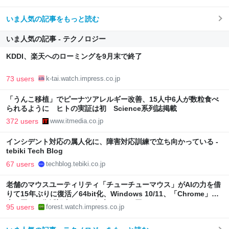
いま人気の記事をもっと読む
いま人気の記事 - テクノロジー
KDDI、楽天へのローミングを9月末で終了
73 users
k-tai.watch.impress.co.jp
「うんこ移植」でピーナツアレルギー改善、15人中6人が数粒食べ
られるように ヒトの実証は初 Science系列誌掲載
372 users
www.itmedia.co.jp
インシデント対応の属人化に、障害対応訓練で立ち向かっている -
tebiki Tech Blog
67 users
techblog.tebiki.co.jp
老舗のマウスユーティリティ「チューチューマウス」がAIの力を借
りて15年ぶりに復活／64bit化、Windows 10/11、「Chrome」も
走り回る。復活記念で2026年末まで500円
95 users
forest.watch.impress.co.jp