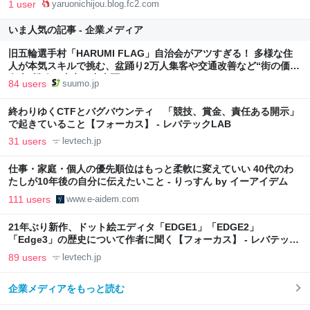
1 user
yaruonichijou.blog.fc2.com
いま人気の記事 - 企業メディア
旧五輪選手村「HARUMI FLAG」自治会がアツすぎる！ 多様な住
人が本気スキルで挑む、盆踊り2万人集客や交通改善など“街の価値
向上”戦略 東京・中央区
84 users
suumo.jp
終わりゆくCTFとバグバウンティ 「競技、賞金、責任ある開示」
で起きていること【フォーカス】 - レバテックLAB
31 users
levtech.jp
仕事・家庭・個人の優先順位はもっと柔軟に変えていい 40代のわ
たしが10年後の自分に伝えたいこと - りっすん by イーアイデム
111 users
www.e-aidem.com
21年ぶり新作、ドット絵エディタ「EDGE1」「EDGE2」
「Edge3」の歴史について作者に聞く【フォーカス】 - レバテック
LAB
89 users
levtech.jp
企業メディアをもっと読む