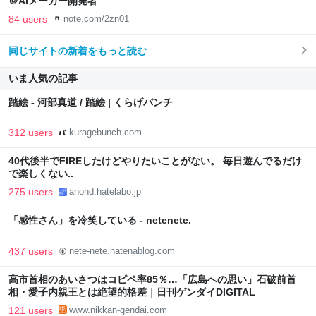
＠AIメーカー開発者
84 users
note.com/2zn01
同じサイトの新着をもっと読む
いま人気の記事
踏絵 - 河部真道 / 踏絵 | くらげバンチ
312 users
kuragebunch.com
40代後半でFIREしたけどやりたいことがない。 毎日遊んでるだけ
で楽しくない..
275 users
anond.hatelabo.jp
「感性さん」を冷笑している - netenete.
437 users
nete-nete.hatenablog.com
高市首相のあいさつはコピペ率85％…「広島への思い」石破前首
相・愛子内親王とは絶望的格差｜日刊ゲンダイDIGITAL
121 users
www.nikkan-gendai.com