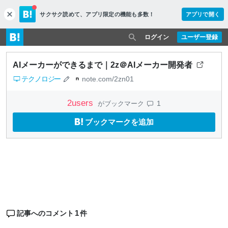
サクサク読めて、
アプリ限定の機能も多数！
アプリで開く
c
l
o
ログイン
ユーザー登録
s
e
AIメーカーができるまで｜2z＠AIメーカー開発者
テクノロジー
note.com/2zn01
2
users
1
がブックマーク
ブックマークを追加
1
記事へのコメント
件