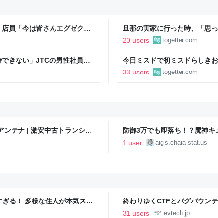
」店員「今は皆さんエグゼクテ
旦那の実家に行った時、「思っ
のカード勧誘はやたら圧が強い
「嫁いだらお客様じゃないから
20 users
togetter.com
で、嫁ぎ先で嫌われたら終わり
できない」JTCの男性社員が
今日ミスドで初ミスドらしきお
それなら辞める」と言ったら、
たんですけど…これは買っとけ
33 users
togetter.com
ントが発生して、興奮した
プアンテナ | 激安中古トランシー
防御3万でも即落ち！？魔神キ
ぜ！ | わんにゃんランド
1 user
aigis.chara-stat.us
ツすぎる！ 多様な住人が本気スキ
終わりゆくCTFとバグバウン
の価値向上”戦略 東京・中央
ること【フォーカス】 - レバテ
31 users
levtech.jp