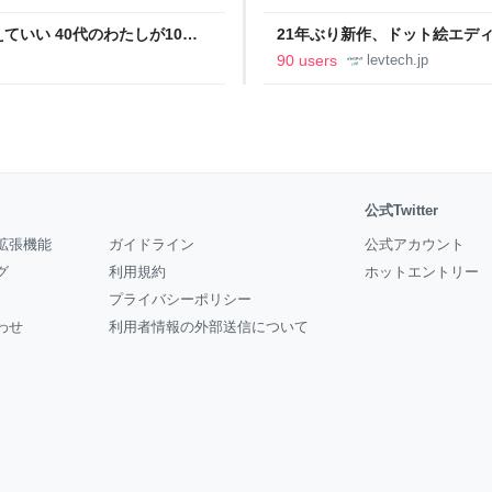
いい 40代のわたしが10年
21年ぶり新作、ドット絵エディタ
イデム
ついて作者に聞く【フォーカス】
90 users
levtech.jp
公式Twitter
拡張機能
ガイドライン
公式アカウント
グ
利用規約
ホットエントリー
プライバシーポリシー
わせ
利用者情報の外部送信について