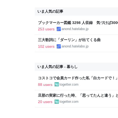
いま人気の記事
ブックマーカー図鑑 3298 人収録 気づけば3000
253 users
anond.hatelabo.jp
三大歌詞に「ダーリン」が出てくる曲
102 users
anond.hatelabo.jp
いま人気の記事 - 暮らし
コストコで会員カード作った私「白カードで！
ィブカードしか作りませんけど？」→コストコ
88 users
togetter.com
が、本当にお得なの？
旦那の実家に行った時、「思ってたんと違う」と
「嫁いだらお客様じゃないから。恥じぬようし
20 users
togetter.com
で、嫁ぎ先で嫌われたら終わりと思い、張り切