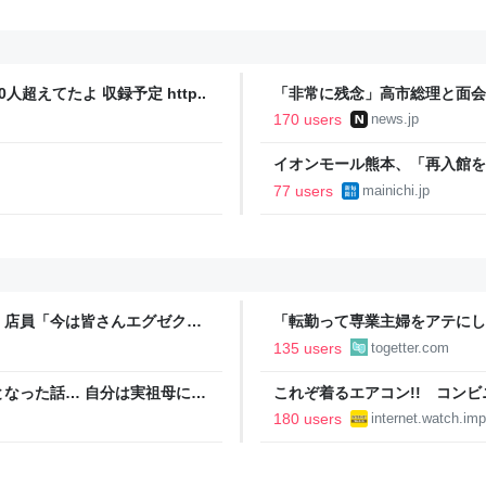
人超えてたよ 収録予定 http..
「非常に残念」高市総理と面会
爆体験者「何のために」 | NEW
170 users
news.jp
イオンモール熊本、「再入館を
77 users
mainichi.jp
」店員「今は皆さんエグゼクテ
「転勤って専業主婦をアテにし
のカード勧誘はやたら圧が強い
転勤を命じられるも「妻は3倍
135 users
togetter.com
勤がなくなった
なった話… 自分は実祖母に
これぞ着るエアコン!! コン
っかり働け」と言われていたの
水冷ベストがロードバイクにち
180 users
internet.watch.imp
っていた
【空いた時間でなにしてる？】