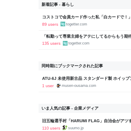
新着記事 - 暮らし
コストコで会員カード作った私「白カードで！
ィブカードしか作りませんけど？」→コストコ
89 users
togetter.com
が、本当にお得なの？
「転勤って専業主婦をアテにしてるからもう期待
転勤を命じられるも「妻は3倍稼いでるので、
135 users
togetter.com
転勤がなくなった
同時期にブックマークされた記事
ATU-6J 未使用新古品 スタンダード製 ホイッ
バー販売・買取 無線の王様
1 user
musen-ousama.com
いま人気の記事 - 企業メディア
旧五輪選手村「HARUMI FLAG」自治会がア
ルで挑む、盆踊り2万人集客や交通改善など“街
110 users
suumo.jp