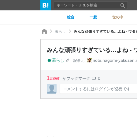
総合
一般
世の中
暮らし
みんな頑張りすぎている…よね - ワ
みんな頑張りすぎている…よね -
暮らし
note.nagomi-yakuzen.
記事元:
1
user
0
がブックマーク
コメントするにはログインが必要です