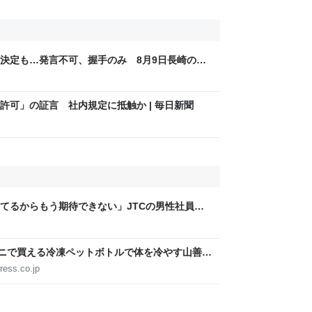
決定も…発言不可、握手のみ 8月9日長崎の被
Sjp
許可」の証言 社内規定に抵触か | 毎日新聞
てるからもう期待できない」JTCの男性社員が
稼いでるので、それなら辞める」と言ったら、転
ビニで買える冷凍ペットボトルで体を冷やす山善の
ょうどいい【ぼっち・ざ・ろーど！その14】
ress.co.jp