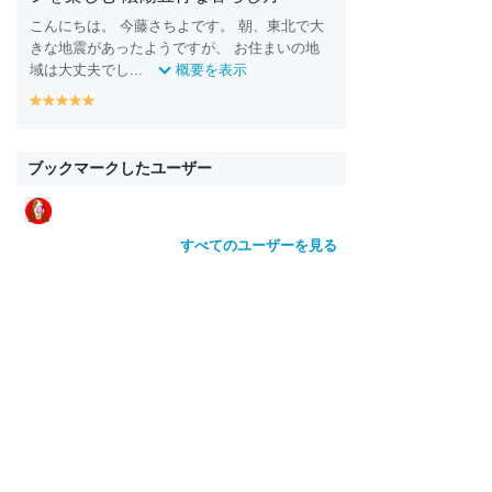
こんにちは。 今藤さちよです。 朝、東北で大
きな地震があったようですが、 お住まいの地
域は大丈夫でし...
概要を表示
y
y
y
y
y
e
e
e
e
e
ll
ll
ll
ll
ll
o
o
o
o
o
ブックマークしたユーザー
w
w
w
w
w
すべてのユーザーを見る