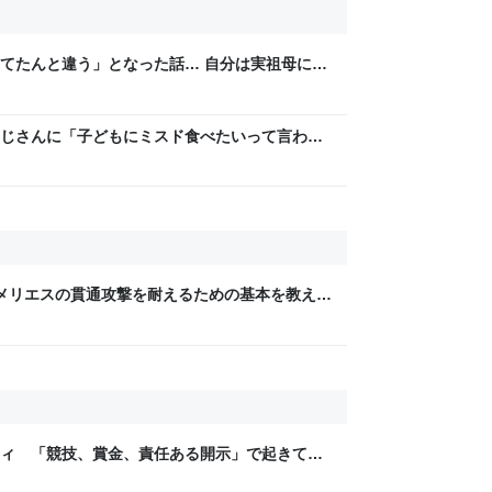
てたんと違う」となった話… 自分は実祖母に
。恥じぬようしっかり働け」と言われていたの
と思い、張り切っていた
じさんに「子どもにミスド食べたいって言われ
みたいなのありますか…？」と尋ねられるイベ
メリエスの貫通攻撃を耐えるための基本を教える
ティ 「競技、賞金、責任ある開示」で起きてい
ックLAB