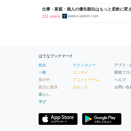
区
仕事・家庭・個人の優先順位はもっと柔軟に変えて
後の自分に伝えたいこと - りっすん by イーア
111 users
www.e-aidem.com
はてなブックマーク
総合
テクノロジー
アプリ・
一般
エンタメ
開発ブロ
世の中
アニメとゲーム
ヘルプ
政治と経済
おもしろ
お問い合
暮らし
学び