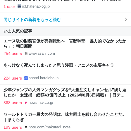
おっちゃんが何か言うとるわ。( ´ ω`)
1 user
o3.hatenablog.jp
同じサイトの新着をもっと読む
いま人気の記事
エース級の財務官僚が異例転出へ 官邸幹部「協力的でなかったか
ら」：朝日新聞
254 users
www.asahi.com
あっけなく死んでしまったと思う漫画・アニメの主要キャラ
224 users
anond.hatelabo.jp
少年ジャンプの人気マンガグッズを“大量注文しキャンセル”繰り返
したか 女逮捕 総額43億円以上（2026年8月6日掲載）｜日テレ
NEWS NNN
368 users
news.ntv.co.jp
ワールドトリガー最大の発明は、味方同士を殺し合わせたことだ。
｜まくらぎ
199 users
note.com/makuragi_note