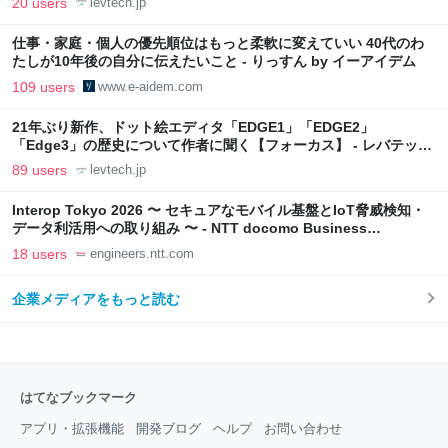
20 users
levtech.jp
仕事・家庭・個人の優先順位はもっと柔軟に変えていい 40代のわ
たしが10年後の自分に伝えたいこと - りっすん by イーアイデム
109 users
www.e-aidem.com
21年ぶり新作、ドット絵エディタ「EDGE1」「EDGE2」
「Edge3」の歴史について作者に聞く【フォーカス】 - レバテック
LAB
89 users
levtech.jp
Interop Tokyo 2026 〜 セキュアなモバイル基盤とIoT脅威検知・
データ利活用への取り組み 〜 - NTT docomo Business
Engineers' Blog
18 users
engineers.ntt.com
企業メディアをもっと読む
はてなブックマーク
アプリ・拡張機能
開発ブログ
ヘルプ
お問い合わせ