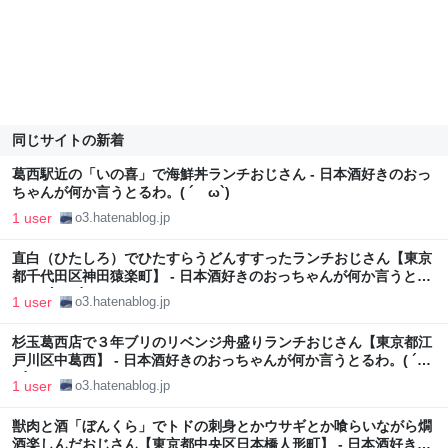
同じサイトの新着
葛西駅近の「いの喜」で海鮮丼ランチおじさん - 日本酒好きのおっ
ちゃんが何か言うとるわ。( ´ ω`)
1 user
o3.hatenablog.jp
直白（ひたしろ）でひたすらうどんすすったランチおじさん【東京
都千代田区神田猿楽町】 - 日本酒好きのおっちゃんが何か言うとる
わ。( ´ ω`)
1 user
o3.hatenablog.jp
杉玉葛西店で３年ブリのリベンジ舟盛りランチおじさん【東京都江
戸川区中葛西】 - 日本酒好きのおっちゃんが何か言うとるわ。( ´
ω`)
1 user
o3.hatenablog.jp
獣肉と酒「ぼんくら」でトドの刺身とかウサギとか喰らいながら燗
酒楽しんだおじさん【東京都中央区日本橋人形町】 - 日本酒好きの