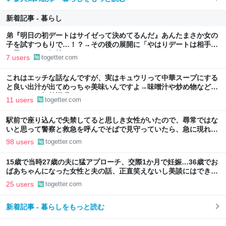
新着記事 - 暮らし
弟『明日の初デートはサイゼって決めてるんだ』あんたまさか女の
子を試すつもりで…！？→その後の展開に「やはりデートは相手へ
の思いやりの気持ち」
7 users
togetter.com
これはエッチな話なんですが、実はキュウリって中華スープにする
と良い出汁が出てめっちゃ美味いんですよ→味噌汁や炒め物など、
キュウリの加熱調理はいろいろある
11 users
togetter.com
駅前で座り込んで失禁してると思しき女性がいたので、尋常ではな
いと思って警察と救急を呼んでそばで見守っていたら、急に現れた
女性に「あなた何してるんですか！？」とスマホをはたき落とされ
98 users
togetter.com
た話
15歳で当時27歳の夫に猛アプローチ、交際1か月で妊娠…36歳でお
ばあちゃんになった女性と夫の話、正直笑えないし美談にはできな
いのでは？
25 users
togetter.com
新着記事 - 暮らしをもっと読む