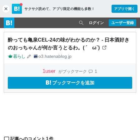
サクサク読めて、
アプリ限定の機能も多数！
アプリで開く
c
l
o
ログイン
ユーザー登録
s
e
酔っても亀泉CEL-24の味がわかるのか？ - 日本酒好き
のおっちゃんが何か言うとるわ。( ´ ω`)
暮らし
o3.hatenablog.jp
1
user
1
がブックマーク
ブックマークを追加
1
記事へのコメント
件