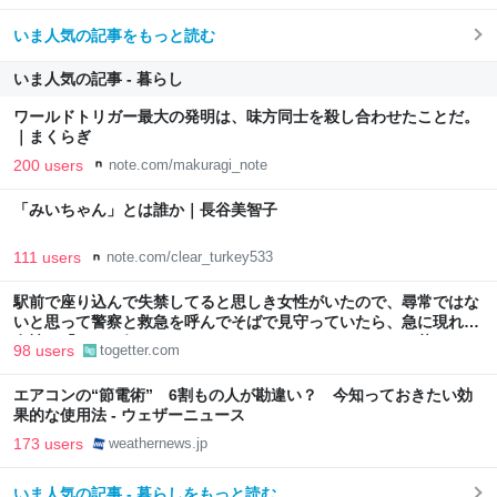
いま人気の記事をもっと読む
いま人気の記事 - 暮らし
ワールドトリガー最大の発明は、味方同士を殺し合わせたことだ。
｜まくらぎ
200 users
note.com/makuragi_note
「みいちゃん」とは誰か｜長谷美智子
111 users
note.com/clear_turkey533
駅前で座り込んで失禁してると思しき女性がいたので、尋常ではな
いと思って警察と救急を呼んでそばで見守っていたら、急に現れた
女性に「あなた何してるんですか！？」とスマホをはたき落とされ
98 users
togetter.com
た話
エアコンの“節電術” 6割もの人が勘違い？ 今知っておきたい効
果的な使用法 - ウェザーニュース
173 users
weathernews.jp
いま人気の記事 - 暮らしをもっと読む