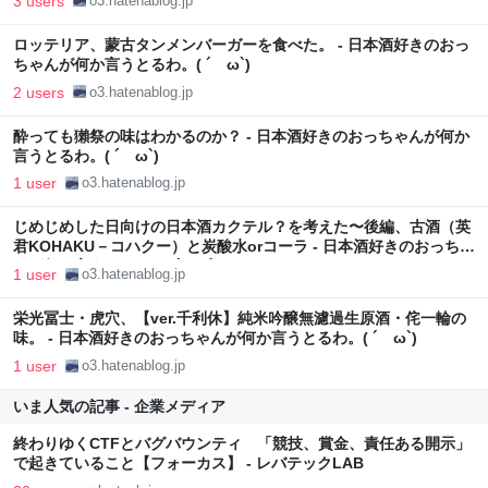
3 users
o3.hatenablog.jp
ロッテリア、蒙古タンメンバーガーを食べた。 - 日本酒好きのおっ
ちゃんが何か言うとるわ。( ´ ω`)
2 users
o3.hatenablog.jp
酔っても獺祭の味はわかるのか？ - 日本酒好きのおっちゃんが何か
言うとるわ。( ´ ω`)
1 user
o3.hatenablog.jp
じめじめした日向けの日本酒カクテル？を考えた〜後編、古酒（英
君KOHAKU－コハクー）と炭酸水orコーラ - 日本酒好きのおっちゃ
んが何か言うとるわ。( ´ ω`)
1 user
o3.hatenablog.jp
栄光冨士・虎穴、【ver.千利休】純米吟醸無濾過生原酒・侘一輪の
味。 - 日本酒好きのおっちゃんが何か言うとるわ。( ´ ω`)
1 user
o3.hatenablog.jp
いま人気の記事 - 企業メディア
終わりゆくCTFとバグバウンティ 「競技、賞金、責任ある開示」
で起きていること【フォーカス】 - レバテックLAB