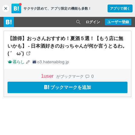
サクサク読めて、
アプリ限定の機能も多数！
アプリで開く
c
l
o
ログイン
ユーザー登録
s
e
【誰得】おっさんおすすめ！夏酒５選！【もう店に無
いかも】 - 日本酒好きのおっちゃんが何か言うとるわ。
( ´ ω`)
暮らし
o3.hatenablog.jp
1
user
0
がブックマーク
ブックマークを追加