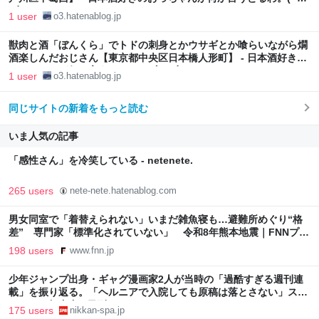
ω`)
1 user
o3.hatenablog.jp
獣肉と酒「ぼんくら」でトドの刺身とかウサギとか喰らいながら燗
酒楽しんだおじさん【東京都中央区日本橋人形町】 - 日本酒好きの
おっちゃんが何か言うとるわ。( ´ ω`)
1 user
o3.hatenablog.jp
同じサイトの新着をもっと読む
いま人気の記事
「感性さん」を冷笑している - netenete.
265 users
nete-nete.hatenablog.com
男女同室で「着替えられない」いまだ雑魚寝も…避難所めぐり“格
差” 専門家「標準化されていない」 令和8年熊本地震｜FNNプラ
イムオンライン
198 users
www.fnn.jp
少年ジャンプ出身・ギャグ漫画家2人が当時の「過酷すぎる週刊連
載」を振り返る。「ヘルニアで入院しても原稿は落とさない」スト
イックな舞台裏 | 日刊SPA!
175 users
nikkan-spa.jp