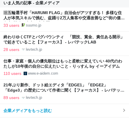
いま人気の記事 - 企業メディア
旧五輪選手村「HARUMI FLAG」自治会がアツすぎる！ 多様な住
人が本気スキルで挑む、盆踊り2万人集客や交通改善など“街の価値
向上”戦略 東京・中央区
33 users
suumo.jp
終わりゆくCTFとバグバウンティ 「競技、賞金、責任ある開示」
で起きていること【フォーカス】 - レバテックLAB
28 users
levtech.jp
仕事・家庭・個人の優先順位はもっと柔軟に変えていい 40代のわ
たしが10年後の自分に伝えたいこと - りっすん by イーアイデム
110 users
www.e-aidem.com
21年ぶり新作、ドット絵エディタ「EDGE1」「EDGE2」
「Edge3」の歴史について作者に聞く【フォーカス】 - レバテック
LAB
89 users
levtech.jp
企業メディアをもっと読む