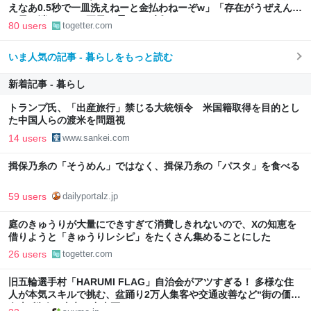
えなあ0.5秒で一皿洗えねーと金払わねーぞw」「存在がうぜえんだ
よ早く消えろ」と耳元で囁かれた話
80 users
togetter.com
いま人気の記事 - 暮らしをもっと読む
新着記事 - 暮らし
トランプ氏、「出産旅行」禁じる大統領令 米国籍取得を目的とし
た中国人らの渡米を問題視
14 users
www.sankei.com
揖保乃糸の「そうめん」ではなく、揖保乃糸の「パスタ」を食べる
59 users
dailyportalz.jp
庭のきゅうりが大量にできすぎて消費しきれないので、Xの知恵を
借りようと「きゅうりレシピ」をたくさん集めることにした
26 users
togetter.com
旧五輪選手村「HARUMI FLAG」自治会がアツすぎる！ 多様な住
人が本気スキルで挑む、盆踊り2万人集客や交通改善など“街の価値
向上”戦略 東京・中央区