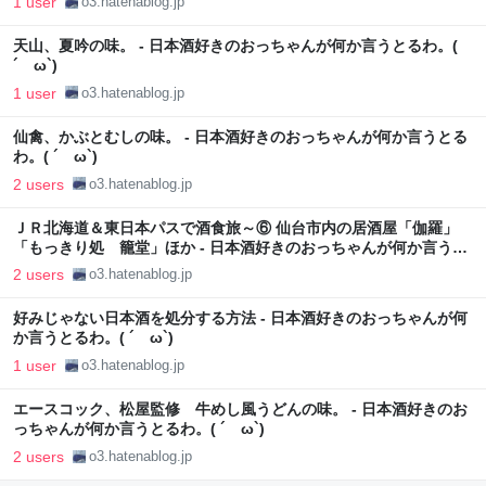
1 user
o3.hatenablog.jp
天山、夏吟の味。 - 日本酒好きのおっちゃんが何か言うとるわ。(
´ ω`)
1 user
o3.hatenablog.jp
仙禽、かぶとむしの味。 - 日本酒好きのおっちゃんが何か言うとる
わ。( ´ ω`)
2 users
o3.hatenablog.jp
ＪＲ北海道＆東日本パスで酒食旅～⑥ 仙台市内の居酒屋「伽羅」
「もっきり処 籠堂」ほか - 日本酒好きのおっちゃんが何か言うと
るわ。( ´ ω`)
2 users
o3.hatenablog.jp
好みじゃない日本酒を処分する方法 - 日本酒好きのおっちゃんが何
か言うとるわ。( ´ ω`)
1 user
o3.hatenablog.jp
エースコック、松屋監修 牛めし風うどんの味。 - 日本酒好きのお
っちゃんが何か言うとるわ。( ´ ω`)
2 users
o3.hatenablog.jp