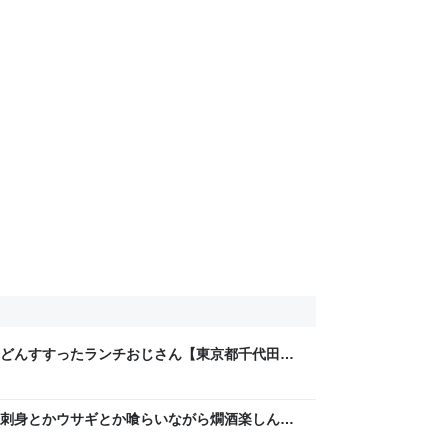
どんすすったランチおじさん【東京都千代田区
っちゃんが何か言うとるわ。( ´ ω`)
刺身とかウサギとか喰らいながら燗酒楽しんだ
人形町】 - 日本酒好きのおっちゃんが何か言う