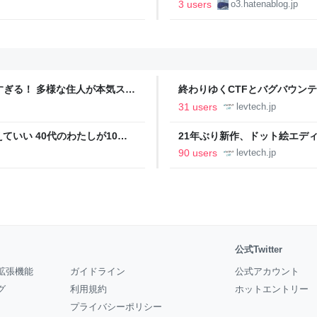
んが何か言うとるわ。( ´ ω`)
3 users
o3.hatenablog.jp
ツすぎる！ 多様な住人が本気スキ
終わりゆくCTFとバグバウン
の価値向上”戦略 東京・中央
ること【フォーカス】 - レバテ
31 users
levtech.jp
いい 40代のわたしが10年
21年ぶり新作、ドット絵エディタ
イデム
ついて作者に聞く【フォーカス】
90 users
levtech.jp
公式Twitter
拡張機能
ガイドライン
公式アカウント
グ
利用規約
ホットエントリー
プライバシーポリシー