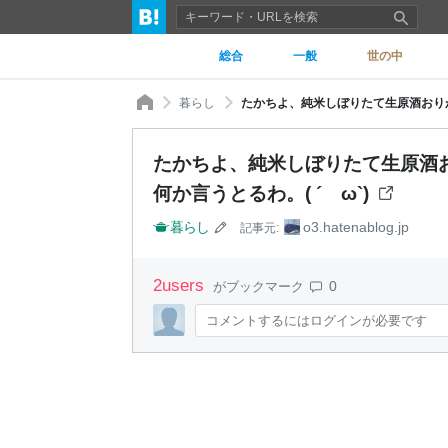
総合
一般
世の中
暮らし
たかちよ、純米しぼりたて生原酒おりがら
たかちよ、純米しぼりたて生原酒お
何か言うとるわ。( ´ ω`)
暮らし
o3.hatenablog.jp
記事元:
2
users
0
がブックマーク
コメントするにはログインが必要です