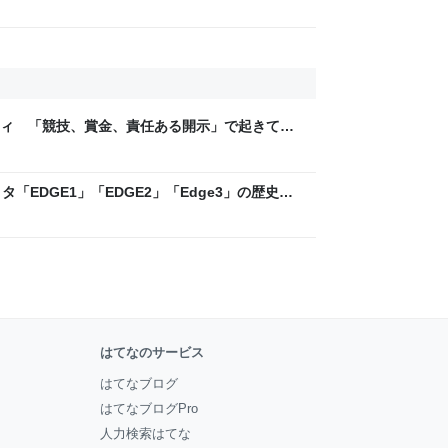
ティ 「競技、賞金、責任ある開示」で起きてい
ックLAB
「EDGE1」「EDGE2」「Edge3」の歴史に
 - レバテックLAB
はてなのサービス
はてなブログ
はてなブログPro
人力検索はてな