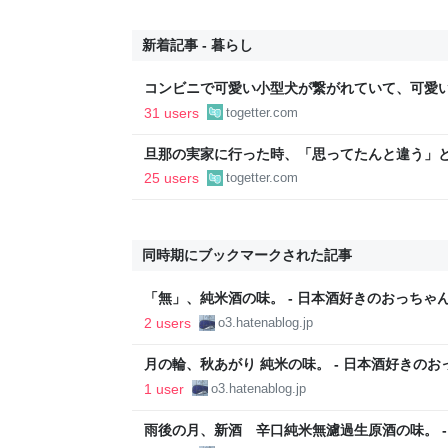
新着記事 - 暮らし
コンビニで可愛い小型犬が繋がれていて、可愛
子連れの母親がやってきて、子供が「可愛い！
31 users
togetter.com
ろうか？」と言って犬に近づいて行った
旦那の実家に行った時、「思ってたんと違う」と
「嫁いだらお客様じゃないから。恥じぬようし
25 users
togetter.com
で、嫁ぎ先で嫌われたら終わりと思い、張り切
同時期にブックマークされた記事
「無」、純米酒の味。 - 日本酒好きのおっちゃんが
2 users
o3.hatenablog.jp
月の輪、秋あがり 純米の味。 - 日本酒好きの
´ ω`)
1 user
o3.hatenablog.jp
雨後の月、新酒 辛口純米無濾過生原酒の味。 -