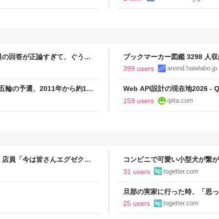
とるわ。( ´ ω`)
男の回答が正論すぎて、ぐうの
ブックマーカー図鑑 3298 人収
399 users
anond.hatelabo.jp
五輪の予選、2011年から約1年
Web API設計の現在地2026 - Qi
 Powered by JNN） -
159 users
qiita.com
」店員「今は皆さんエグゼクテ
コンビニで可愛い小型犬が繋が
のカード勧誘はやたら圧が強い
子連れの母親がやってきて、子
31 users
togetter.com
ろうか？」と言って犬に近づい
旦那の実家に行った時、「思っ
「嫁いだらお客様じゃないから
25 users
togetter.com
で、嫁ぎ先で嫌われたら終わり