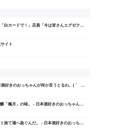
「白カードで！」店員「今は皆さんエグゼクテ
？」→コストコのカード勧誘はやたら圧が強い
式サイト
日本酒好きのおっちゃんが何か言うとるわ。( ´
醸「楓月」の味。 - 日本酒好きのおっちゃんが
ミ捨て場へ急ぐんだ。 - 日本酒好きのおっちゃ