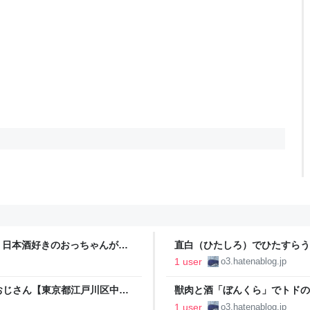
 日本酒好きのおっちゃんが何
直白（ひたしろ）でひたすらう
神田猿楽町】 - 日本酒好きのお
1 user
o3.hatenablog.jp
おじさん【東京都江戸川区中葛
獣肉と酒「ぼんくら」でトドの
 ´ ω`)
おじさん【東京都中央区日本橋
1 user
o3.hatenablog.jp