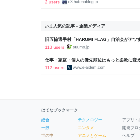
か言うとるわ。( ´ ω`)
2 users
o3.hatenablog.jp
いま人気の記事 - 企業メディア
旧五輪選手村「HARUMI FLAG」自治会がア
ルで挑む、盆踊り2万人集客や交通改善など“街
113 users
suumo.jp
区
仕事・家庭・個人の優先順位はもっと柔軟に変えて
後の自分に伝えたいこと - りっすん by イーア
112 users
www.e-aidem.com
はてなブックマーク
総合
テクノロジー
アプリ・
一般
エンタメ
開発ブロ
世の中
アニメとゲーム
ヘルプ