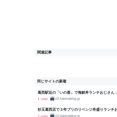
関連記事
同じサイトの新着
葛西駅近の「いの喜」で海鮮丼ランチおじさん -
か言うとるわ。( ´ ω`)
1 user
o3.hatenablog.jp
杉玉葛西店で３年ブリのリベンジ舟盛りランチ
西】 - 日本酒好きのおっちゃんが何か言うとるわ。(
1 user
o3.hatenablog.jp