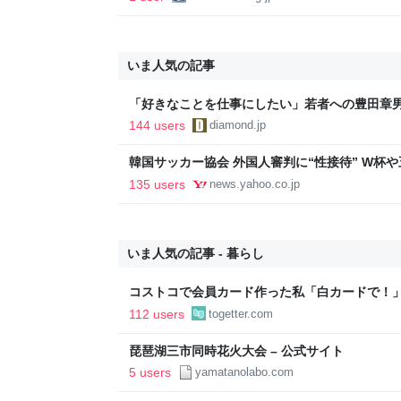
いま人気の記事
「好きなことを仕事にしたい」若者への豊田章
音も出なかった
144 users
diamond.jp
韓国サッカー協会 外国人審判に“性接待” W杯や
間で10人余に対し JNN報告書入手（TBS NEWS DIG
135 users
news.yahoo.co.jp
Yahoo!ニュース
いま人気の記事 - 暮らし
コストコで会員カード作った私「白カードで！
ィブカードしか作りませんけど？」→コストコ
112 users
togetter.com
が、本当にお得なの？
琵琶湖三市同時花火大会 – 公式サイト
5 users
yamatanolabo.com