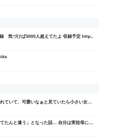
録 気づけば3000人超えてたよ 収録予定 http..
ita
れていて、可愛いなぁと見ていたら小さい女の
供が「可愛い！欲しい！」と言うと「連れて帰
て行った
てたんと違う」となった話… 自分は実祖母に
。恥じぬようしっかり働け」と言われていたの
と思い、張り切っていた