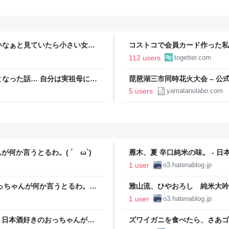
いなぁと見ていたら小さい女の
コストコで会員カード作った私
欲しい！」と言うと「連れて帰
ィブカードしか作りませんけど
112 users
togetter.com
が、本当にお得なの？
なった話… 自分は実祖母に
琵琶湖三市同時花火大会 – 公
っかり働け」と言われていたの
5 users
yamatanolabo.com
っていた
何か言うとるわ。( ´ ω`)
雁木、夏 辛口純米の味。 - 
ω`)
1 user
o3.hatenablog.jp
おっちゃんが何か言うとるわ。(
雅山流、ひやおろし 純米大吟
何か言うとるわ。( ´ ω`)
1 user
o3.hatenablog.jp
 日本酒好きのおっちゃんが何
ズワイガニを食べたら、さあゴ