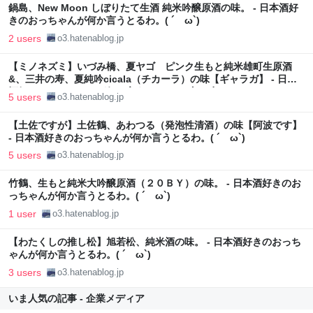
鍋島、New Moon しぼりたて生酒 純米吟醸原酒の味。 - 日本酒好
きのおっちゃんが何か言うとるわ。( ´ ω`)
2 users
o3.hatenablog.jp
【ミノネズミ】いづみ橋、夏ヤゴ ピンク生もと純米雄町生原酒
&、三井の寿、夏純吟cicala（チカーラ）の味【ギャラガ】 - 日本
酒好きのおっちゃんが何か言うとるわ。( ´ ω`)
5 users
o3.hatenablog.jp
【土佐ですが】土佐鶴、あわつる（発泡性清酒）の味【阿波です】
- 日本酒好きのおっちゃんが何か言うとるわ。( ´ ω`)
5 users
o3.hatenablog.jp
竹鶴、生もと純米大吟醸原酒（２０ＢＹ）の味。 - 日本酒好きのお
っちゃんが何か言うとるわ。( ´ ω`)
1 user
o3.hatenablog.jp
【わたくしの推し松】旭若松、純米酒の味。 - 日本酒好きのおっち
ゃんが何か言うとるわ。( ´ ω`)
3 users
o3.hatenablog.jp
いま人気の記事 - 企業メディア