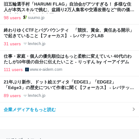
旧五輪選手村「HARUMI FLAG」自治会がアツすぎる！ 多様な住
人が本気スキルで挑む、盆踊り2万人集客や交通改善など“街の価値
向上”戦略 東京・中央区
98 users
suumo.jp
終わりゆくCTFとバグバウンティ 「競技、賞金、責任ある開示」
で起きていること【フォーカス】 - レバテックLAB
31 users
levtech.jp
仕事・家庭・個人の優先順位はもっと柔軟に変えていい 40代のわ
たしが10年後の自分に伝えたいこと - りっすん by イーアイデム
111 users
www.e-aidem.com
21年ぶり新作、ドット絵エディタ「EDGE1」「EDGE2」
「Edge3」の歴史について作者に聞く【フォーカス】 - レバテック
LAB
89 users
levtech.jp
企業メディアをもっと読む