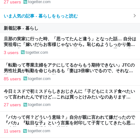
27 users
togetter.com
いま人気の記事 - 暮らしをもっと読む
新着記事 - 暮らし
旦那の実家に行った時、「思ってたんと違う」となった話… 自分は
実祖母に「嫁いだらお客様じゃないから。恥じぬようしっかり働
け」と言われていたので、嫁ぎ先で嫌われたら終わりと思い、張り
3 users
togetter.com
切っていた
「転勤って専業主婦をアテにしてるからもう期待できない」JTCの
男性社員が転勤を命じられるも「妻は3倍稼いでるので、それなら
辞める」と言ったら、転勤がなくなった
85 users
togetter.com
今日ミスドで初ミスドらしきおじさんに「子どもにミスド食べたい
って言われたんですけど…これは買っとけみたいなのあります
か…？」と尋ねられるイベントが発生して、興奮した
27 users
togetter.com
「バカって何？どういう意味？」自分が親に言われて嫌だったので
『バカ』『駄目な子』という言葉を封印して子育てしてきたら思わ
ぬ事態に←この育児方針に賛否集まる
11 users
togetter.com