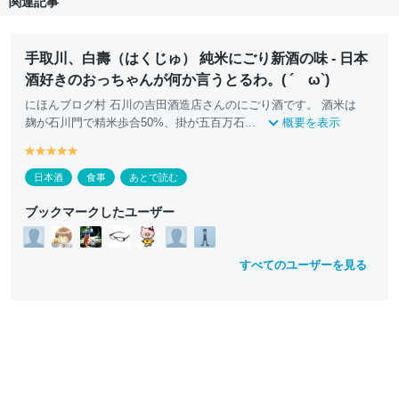
関連記事
手取川、白壽（はくじゅ） 純米にごり新酒の味 - 日本
酒好きのおっちゃんが何か言うとるわ。( ´ ω`)
にほんブログ村 石川の吉田酒造店さんのにごり酒です。 酒米は
麹が石川門で精米歩合50%、掛が五百万石...
概要を表示
y
y
y
y
y
e
e
e
e
e
日本酒
食事
あとで読む
ll
ll
ll
ll
ll
o
o
o
o
o
ブックマークしたユーザー
w
w
w
w
w
すべてのユーザーを見る