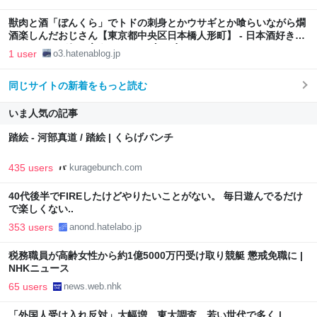
獣肉と酒「ぼんくら」でトドの刺身とかウサギとか喰らいながら燗
酒楽しんだおじさん【東京都中央区日本橋人形町】 - 日本酒好きの
おっちゃんが何か言うとるわ。( ´ ω`)
1 user
o3.hatenablog.jp
同じサイトの新着をもっと読む
いま人気の記事
踏絵 - 河部真道 / 踏絵 | くらげバンチ
435 users
kuragebunch.com
40代後半でFIREしたけどやりたいことがない。 毎日遊んでるだけ
で楽しくない..
353 users
anond.hatelabo.jp
税務職員が高齢女性から約1億5000万円受け取り競艇 懲戒免職に |
NHKニュース
65 users
news.web.nhk
「外国人受け入れ反対」大幅増 東大調査、若い世代で多く |