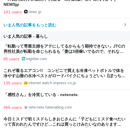
NEWSjp
141 users
news.jp
いま人気の記事をもっと読む
いま人気の記事 - 暮らし
「転勤って専業主婦をアテにしてるからもう期待できない」JTCの
男性社員が転勤を命じられるも「妻は3倍稼いでるので、それなら
辞める」と言ったら、転勤がなくなった
85 users
togetter.com
これぞ着るエアコン!! コンビニで買える冷凍ペットボトルで体を
冷やす山善の水冷ベストがロードバイクにちょうどいい【ぼっち・
ざ・ろーど！その14】【空いた時間でなにしてる？】
135 users
internet.watch.impress.co.jp
「感性さん」を冷笑している - netenete.
466 users
nete-nete.hatenablog.com
今日ミスドで初ミスドらしきおじさんに「子どもにミスド食べたい
って言われたんですけど…これは買っとけみたいなのあります
か…？」と尋ねられるイベントが発生して、興奮した