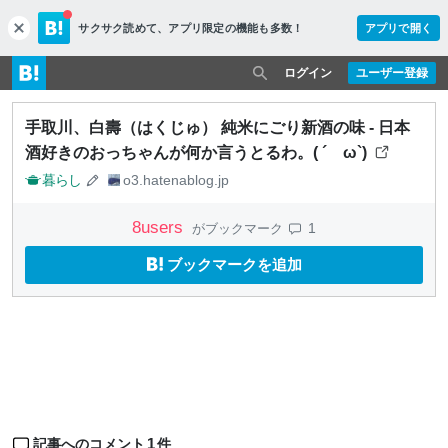
サクサク読めて、
アプリ限定の機能も多数！
アプリで開く
c
l
o
ログイン
ユーザー登録
s
e
手取川、白壽（はくじゅ） 純米にごり新酒の味 - 日本
酒好きのおっちゃんが何か言うとるわ。( ´ ω`)
暮らし
o3.hatenablog.jp
8
users
1
がブックマーク
ブックマークを追加
1
記事へのコメント
件