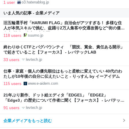
1 user
o3.hatenablog.jp
いま人気の記事 - 企業メディア
旧五輪選手村「HARUMI FLAG」自治会がアツすぎる！ 多様な住
人が本気スキルで挑む、盆踊り2万人集客や交通改善など“街の価値
向上”戦略 東京・中央区
118 users
suumo.jp
終わりゆくCTFとバグバウンティ 「競技、賞金、責任ある開示」
で起きていること【フォーカス】 - レバテックLAB
33 users
levtech.jp
仕事・家庭・個人の優先順位はもっと柔軟に変えていい 40代のわ
たしが10年後の自分に伝えたいこと - りっすん by イーアイデム
115 users
www.e-aidem.com
21年ぶり新作、ドット絵エディタ「EDGE1」「EDGE2」
「Edge3」の歴史について作者に聞く【フォーカス】 - レバテック
LAB
91 users
levtech.jp
企業メディアをもっと読む