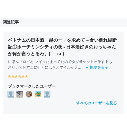
関連記事
ベトナムの日本酒「越の一」を求めて～食い倒れ縦断
記①ホーチミンシティの夜 - 日本酒好きのおっちゃん
が何か言うとるわ。( ´ ω`)
にほんブログ村 マイルたまってたのでタダ券ゲット画策するも、
米リカ大陸
本
土に行くにはちとマイルが足...
概要を表示
y
y
y
y
y
y
e
e
e
e
e
e
ブックマークしたユーザー
ll
ll
ll
ll
ll
ll
o
o
o
o
o
o
w
w
w
w
w
w
すべてのユーザーを見る