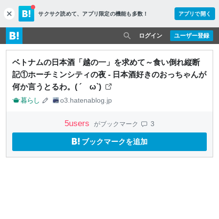
サクサク読めて、
アプリ限定の機能も多数！
アプリで開く
c
l
o
ログイン
ユーザー登録
s
e
ベトナムの日本酒「越の一」を求めて～食い倒れ縦断
記①ホーチミンシティの夜 - 日本酒好きのおっちゃんが
何か言うとるわ。( ´ ω`)
暮らし
o3.hatenablog.jp
5
users
3
がブックマーク
ブックマークを追加