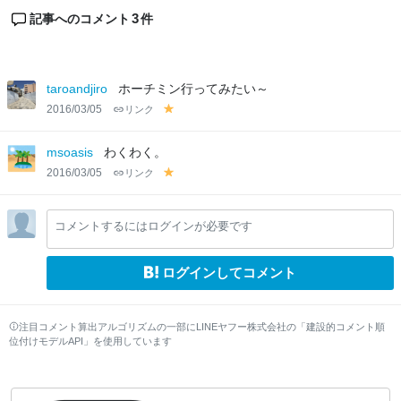
3
記事へのコメント
件
taroandjiro
ホーチミン行ってみたい～
2016/03/05
リンク
y
el
lo
msoasis
わくわく。
w
2016/03/05
リンク
y
el
lo
コメントするにはログインが必要です
w
ログインしてコメント
注目コメント算出アルゴリズムの一部にLINEヤフー株式会社の「建設的コメント順
位付けモデルAPI」を使用しています