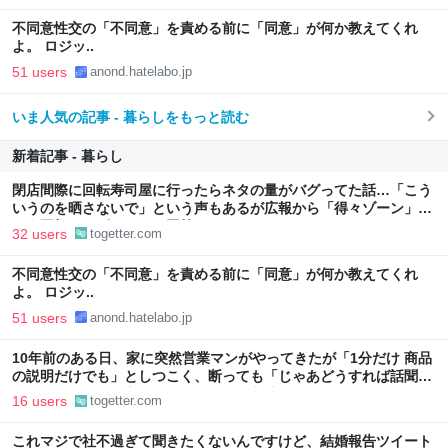
不同意性交の「不同意」を責める前に「同意」が何か教えてくれ
よ。 ロジッ..
51 users
anond.hatelabo.jp
いま人気の記事 - 暮らしをもっと読む
新着記事 - 暮らし
閉店間際に回転寿司屋に行ったらネタの量がバグってた話…「こう
いうのを晒さないで」という声もあるが広報から「得々ゾーン」と
いう正規サービスだとの回答も
32 users
togetter.com
不同意性交の「不同意」を責める前に「同意」が何か教えてくれ
よ。 ロジッ..
51 users
anond.hatelabo.jp
10年前のある日、家に突然営業マンがやってきたが「1分だけ 商品
の説明だけでも」としつこく、断っても「じゃあどうすれば話聞い
てくれますか」と言われたので、ある方法で解決することに
16 users
togetter.com
これマジで社不過ぎて聞きたくないんですけど、結婚報告ツイート