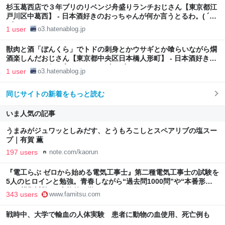
杉玉葛西店で３年ブリのリベンジ舟盛りランチおじさん【東京都江
戸川区中葛西】 - 日本酒好きのおっちゃんが何か言うとるわ。( ´
ω`)
1 user
o3.hatenablog.jp
獣肉と酒「ぼんくら」でトドの刺身とかウサギとか喰らいながら燗
酒楽しんだおじさん【東京都中央区日本橋人形町】 - 日本酒好きの
おっちゃんが何か言うとるわ。( ´ ω`)
1 user
o3.hatenablog.jp
同じサイトの新着をもっと読む
いま人気の記事
うまみがジュワッとしみだす、とうもろこしとスペアリブの塩スー
プ｜有賀 薫
197 users
note.com/kaorun
『電工らぶ ゼロから始める電気工事士』第二種電気工事士の試験を
5人のヒロインと勉強。青春しながら“過去問1000問”や“本番形式
CBT模擬試験”で本格的に学べるノベルゲーム | ゲーム・エンタメ
343 users
www.famitsu.com
最新情報のファミ通.com
戦時中、大学で輸血の人体実験 患者に動物の血使用、死亡例も