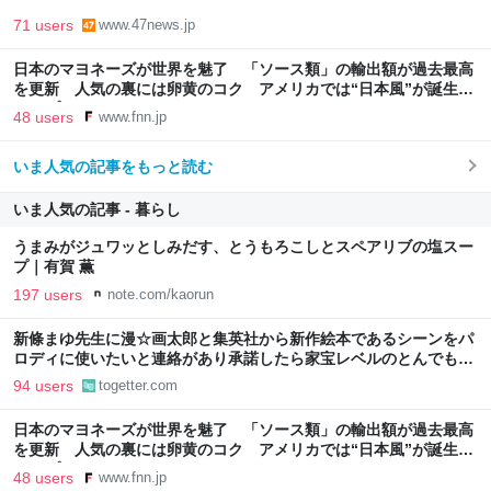
71 users
www.47news.jp
日本のマヨネーズが世界を魅了 「ソース類」の輸出額が過去最高
を更新 人気の裏には卵黄のコク アメリカでは“日本風”が誕生｜
FNNプライムオンライン
48 users
www.fnn.jp
いま人気の記事をもっと読む
いま人気の記事 - 暮らし
うまみがジュワッとしみだす、とうもろこしとスペアリブの塩スー
プ｜有賀 薫
197 users
note.com/kaorun
新條まゆ先生に漫☆画太郎と集英社から新作絵本であるシーンをパ
ロディに使いたいと連絡があり承諾したら家宝レベルのとんでもな
いものが届いた
94 users
togetter.com
日本のマヨネーズが世界を魅了 「ソース類」の輸出額が過去最高
を更新 人気の裏には卵黄のコク アメリカでは“日本風”が誕生｜
FNNプライムオンライン
48 users
www.fnn.jp